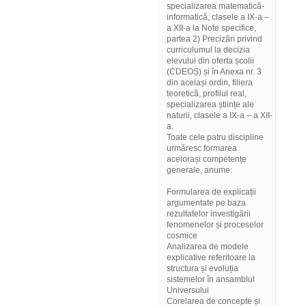
specializarea matematică-
informatică, clasele a IX-a –
a XII-a la Note specifice,
partea 2) Precizări privind
curriculumul la decizia
elevului din oferta școlii
(CDEOȘ) și în Anexa nr. 3
din același ordin, filiera
teoretică, profilul real,
specializarea științe ale
naturii, clasele a IX-a – a XII-
a.
Toate cele patru discipline
urmăresc formarea
acelorași competențe
generale, anume:
Formularea de explicații
argumentate pe baza
rezultatelor investigării
fenomenelor și proceselor
cosmice
Analizarea de modele
explicative referitoare la
structura și evoluția
sistemelor în ansamblul
Universului
Corelarea de concepte și