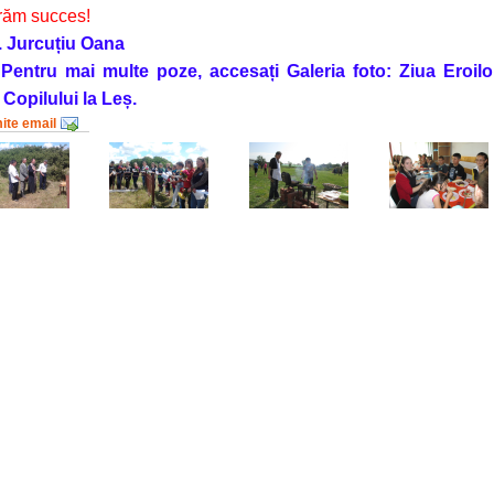
răm succes!
. Jurcuțiu Oana
 Pentru mai multe poze, accesați Galeria foto: Ziua Eroilo
 Copilului la Leș.
mite email