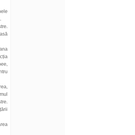
nele
.
tre.
oasă
iana
cția
bee,
ntru
rea,
imul
tre.
ării
area