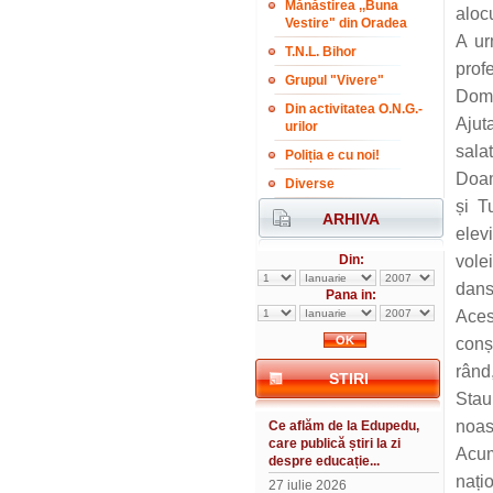
Mănăstirea ,,Buna
alocu
Vestire" din Oradea
A ur
T.N.L. Bihor
profe
Grupul "Vivere"
Domn
Din activitatea O.N.G.-
Ajut
urilor
salat
Poliția e cu noi!
Doam
Diverse
și T
ARHIVA
elevi
Din:
vole
dans
Pana in:
Aces
conș
rând,
STIRI
Stau
noas
Ce aflăm de la Edupedu,
care publică știri la zi
Acum
despre educație...
nați
27 iulie 2026