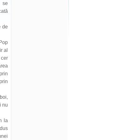
a se
cată
e de
 Pop
r al
 cer
area
prin
prin
boi,
i nu
m la
adus
unei