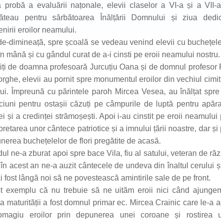
 probă a evaluării națonale, elevii claselor a VI-a și a VII-
ăteau pentru sărbătoarea Înălțării Domnului și ziua dedi
nirii eroilor neamului.
de-dimineață, spre școală se vedeau venind elevii cu buchețel
 în mână și cu gândul curat de a-i cinsti pe eroii neamului nostru.
țiți de doamna profesoară Jurcuțiu Oana și de domnul profesor
rghe, elevii au pornit spre monumentul eroilor din vechiul cimiti
lui. Împreună cu părintele paroh Mircea Vesea, au înălțat spre
ciuni pentru ostașii căzuți pe câmpurile de luptă pentru apăr
ei și a credinței strămoșești. Apoi i-au cinstit pe eroii neamului 
pretarea unor cântece patriotice și a imnului țării noastre, dar și 
nerea buchețelelor de flori pregătite de acasă.
ul ne-a zburat apoi spre bace Vila, fiu al satului, veteran de răz
 în acest an ne-a auzit cântecele de undeva din înaltul cerului ș
i fost lângă noi să ne povestească amintirile sale de pe front.
t exemplu că nu trebuie să ne uităm eroii nici când ajunge
ta maturității a fost domnul primar ec. Mircea Crainic care le-a 
magiu eroilor prin depunerea unei coroane și rostirea 