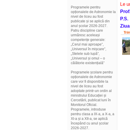
Le u
Programele pentru
Prof
opționalele de Astronomie la
nivel de liceu au fost
P.S.
publicate și se aplică din
Ziua
anul școlar 2026-2027.
Patru discipline care
Tri
urmăresc aceleași
competențe generale:
„Cerul mai aproape”,
„Universul în mișcare”,
„Stelele sub lupă”,
„Universul și omul – o
călătorie existențială”
Programele școlare pentru
opționalele de Astronomie
care vor fi disponibile la
nivel de liceu au fost
adoptate printr-un ordin al
ministrului Educației și
Cercetării, publicat luni în
Monitorul Oficial.
Programele, introduse
pentru clasa a IX-a, a X-a, a
XI-a și a XII-a, se aplică
începând cu anul școlar
2026-2027.