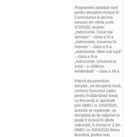
Programele adoptate sunt
pentru discipline incluse în
Curriculumul la decizia
elevului din oferta școlii
(CDEOȘ), anume:
„Astronomie. Cerul mai
aproape” – clasa a IX-a
„Astronomie. Universul în
mișcare” – clasa a X-a
„Astronomie. Stele sub lupă”
– clasa a Xi-a
„Astronomie. Universul și
omul – o călătorie
existențială” – clasa a XII-a
Potrivit documentului
adoptat, „ca disciplină nouă,
conform Planurilor-cadru
pentru învățământul liceal,
cu frecvență zi, aprobate
prin OMEC nr. 4350/2025,
aceasta se regăsește, ca
disciplină de tip opțional ce
poate fi inclusă în oferta
națională, în Anexa nr. 2 din
OMEC nr. 4350/2025 filiera
teoretică, profilul real,