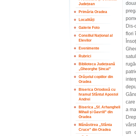
doua
Județean
preg
Primăria Oradea
pome
Localități
Dis-
Galerie Foto
flori
Consiliul Național al
Elevilor
Înso
Evenimente
Gheo
satu
Rubrici
rugă
Biblioteca Județeană
„Gheorghe Șincai”
patri
Orășelul copiilor din
inter
Oradea
depu
Biserica Ortodoxă cu
Gând
hramul Sfântul Apostol
Andrei
care
Biserica ,,Sf. Arhangheli
a ma
Mihail și Gavriil” din
Drep
Oradea
vârs
Mănăstirea ,,Sfânta
Cruce” din Oradea
un o