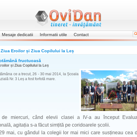
Mesaje dedicatii
Informatii utile
Contact
Ziua Eroilor și Ziua Copilului la Leș
ptămână fructuoasă
roilor și Ziua Copilului la Leș
tămâna ce a trecut, 26 - 30 mai 2014, la Școala
ială Nr. 3 Leș a fost forfotă mare.
 de miercuri, când elevii clasei a IV-a au început Evalu
nală, agitația s-a făcut simțită pe coridoarele școlii.
 29 mai, cu gândul la colegii lor mai mici care susțineau cea 