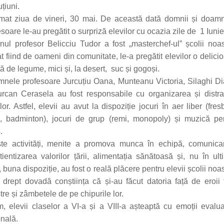
țiuni.
mat ziua de vineri, 30 mai. De această dată domnii și doam
soare le-au pregătit o surpriză elevilor cu ocazia zile de 1 Iunie
ul profesor Belicciu Tudor a fost „masterchef-ul” școlii noas
at fiind de oameni din comunitate, le-a pregătit elevilor o delici
ă de legume, mici și, la desert, suc și gogoși.
nele profesoare Jurcuțiu Oana,
Munteanu Victoria, Silaghi D
urcan Cerasela au fost responsabile cu organizarea și distra
lor. Astfel, elevii au avut la dispoziție jocuri în aer liber (fres
i, badminton), jocuri de grup (remi, monopoly) și muzică pe
.
te activități, menite a promova munca în echipă, comunica
tientizarea valorilor țării, alimentația sănătoasă și, nu în ult
 buna dispoziție, au fost o reală plăcere pentru elevii școlii noas
 drept dovadă conștiința că și-au făcut datoria față de eroii ț
tre și zâmbetele de pe chipurile lor.
, elevii claselor a VI-a și a VIII-a așteaptă cu emoții evalu
onală.