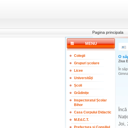
Pagina principala
MENU
Colegii
O să
Ziua E
Grupuri școlare
În săp
Licee
Gimnaz
Universități
Școli
Grădinițe
Inspectoratul Școlar
Bihor
Încă
Casa Corpului Didactic
Națio
M.Ed.C.T.
Joi,
Prefectura și Consiliul