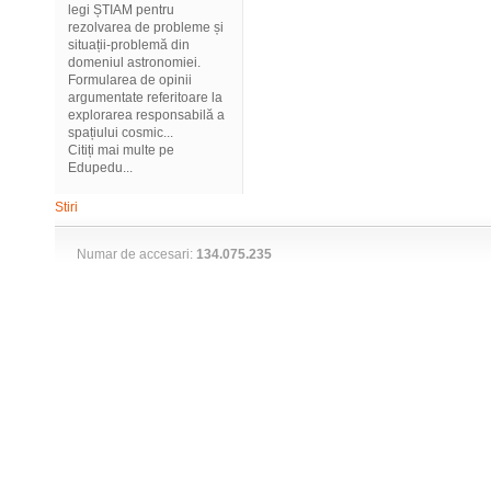
legi ȘTIAM pentru
rezolvarea de probleme și
situații-problemă din
domeniul astronomiei.
Formularea de opinii
argumentate referitoare la
explorarea responsabilă a
spațiului cosmic...
Citiți mai multe pe
Edupedu...
Stiri
Numar de accesari:
134.075.235