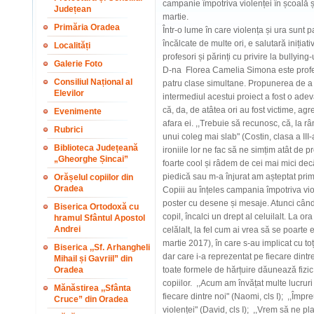
campanie împotriva violenței în școală ș
Județean
martie.
Primăria Oradea
Într-o lume în care violența și ura sunt p
încălcate de multe ori, e salutară inițiat
Localități
profesori și părinți cu privire la bullying
Galerie Foto
D-na Florea Camelia Simona este profes
Consiliul Național al
patru clase simultane. Propunerea de a 
Elevilor
intermediul acestui proiect a fost o adev
că, da, de atâtea ori au fost victime, agr
Evenimente
afara ei. ,,Trebuie să recunosc, că, la
Rubrici
unui coleg mai slab" (Costin, clasa a III-
Biblioteca Județeană
ironiile lor ne fac să ne simțim atât de p
„Gheorghe Șincai”
foarte cool și râdem de cei mai mici decâ
piedică sau m-a înjurat am așteptat prima 
Orășelul copiilor din
Oradea
Copiii au înțeles campania împotriva viol
poster cu desene și mesaje. Atunci când e
Biserica Ortodoxă cu
copil, încalci un drept al celuilalt. La ora
hramul Sfântul Apostol
Andrei
celălalt, la fel cum ai vrea să se poarte el
martie 2017), în care s-au implicat cu to
Biserica ,,Sf. Arhangheli
dar care i-a reprezentat pe fiecare dintre
Mihail și Gavriil” din
Oradea
toate formele de hărțuire dăunează fizic
copiilor. ,,Acum am învățat multe lucrur
Mănăstirea ,,Sfânta
fiecare dintre noi" (Naomi, cls I); ,,Îm
Cruce” din Oradea
violenței" (David, cls I); ,,Vrem să ne pl