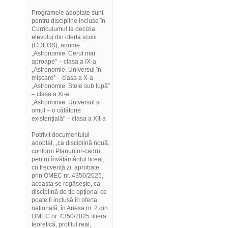
Programele adoptate sunt
pentru discipline incluse în
Curriculumul la decizia
elevului din oferta școlii
(CDEOȘ), anume:
„Astronomie. Cerul mai
aproape” – clasa a IX-a
„Astronomie. Universul în
mișcare” – clasa a X-a
„Astronomie. Stele sub lupă”
– clasa a Xi-a
„Astronomie. Universul și
omul – o călătorie
existențială” – clasa a XII-a
Potrivit documentului
adoptat, „ca disciplină nouă,
conform Planurilor-cadru
pentru învățământul liceal,
cu frecvență zi, aprobate
prin OMEC nr. 4350/2025,
aceasta se regăsește, ca
disciplină de tip opțional ce
poate fi inclusă în oferta
națională, în Anexa nr. 2 din
OMEC nr. 4350/2025 filiera
teoretică, profilul real,