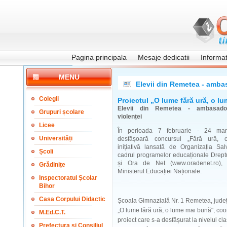
Pagina principala
Mesaje dedicatii
Informati
MENU
Elevii din Remetea - ambas
Colegii
Proiectul „O lume fără ură, o l
Elevii din Remetea - ambasador
Grupuri școlare
violenței
Licee
În perioada 7 februarie - 24 ma
Universități
desfășoară concursul „Fără ură, cu
inițiativă lansată de Organizația Sal
Școli
cadrul programelor educaționale Dreptu
și Ora de Net (www.oradenet.ro), 
Grădinițe
Ministerul Educației Naționale.
Inspectoratul Școlar
Bihor
Casa Corpului Didactic
Școala Gimnazială Nr. 1 Remetea, județul
„O lume fără ură, o lume mai bună", co
M.Ed.C.T.
proiect care s-a desfășurat la nivelul clas
Prefectura și Consiliul