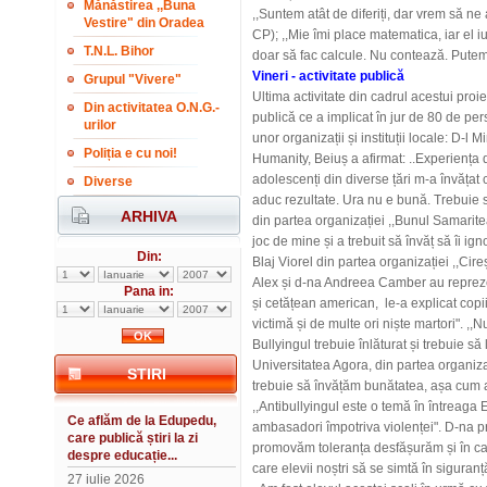
Mănăstirea ,,Buna
,,Suntem atât de diferiți, dar vrem să ne 
Vestire" din Oradea
CP); ,,Mie îmi place matematica, iar el i
T.N.L. Bihor
doar să fac calcule. Nu contează. Putem f
Vineri - activitate publică
Grupul "Vivere"
Ultima activitate din cadrul acestui proiec
Din activitatea O.N.G.-
publică ce a implicat în jur de 80 de pers
urilor
unor organizații și instituții locale: D-l
Poliția e cu noi!
Humanity, Beiuș a afirmat: ..Experiența 
adolescenți din diverse țări m-a învățat 
Diverse
aduc rezultate. Ura nu e bună. Trebuie s
ARHIVA
din partea organizației ,,Bunul Samaritea
joc de mine și a trebuit să învăț să îi ign
Din:
Blaj Viorel din partea organizației ,,Cireș
Alex și d-na Andreea Camber au repreze
Pana in:
și cetățean american, le-a explicat copi
victimă și de multe ori niște martori". ,,N
Bullyingul trebuie înlăturat și trebuie să 
Universitatea Agora, din partea organizaț
STIRI
trebuie să învățăm bunătatea, așa cum au
,,Antibullyingul este o temă în întreaga E
Ce aflăm de la Edupedu,
ambasadori împotriva violenței". D-na pr
care publică știri la zi
promovăm toleranța desfășurăm și în cadr
despre educație...
care elevii noștri să se simtă în siguran
27 iulie 2026