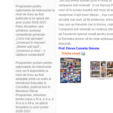
,,Am fost elevul acestei școli în urmă cu
campania anti-violență". D-na Narcisa 
Programele pentru
cred că în școala voastră veți reuși să dați
opționalele de Astronomie la
nivel de liceu au fost
viceprimar Copil Ionel Stelian: ,,Așa cu
publicate și se aplică din
să iubiți mai mult, să fiți prietenoși, toleran
anul școlar 2026-2027.
Așa cum au transmis clar și frumos, copii
Patru discipline care
Campania anti-violență va continua zilel
urmăresc aceleași
de Facebook special creată pentru acest pr
competențe generale:
„Cerul mai aproape”,
la Remetea doresc să fie niște ambasador
„Universul în mișcare”,
toleranță.
„Stelele sub lupă”,
Prof.
Florea Camelia Simona
„Universul și omul – o
Trimite email
călătorie existențială”
Programele școlare pentru
opționalele de Astronomie
care vor fi disponibile la
nivel de liceu au fost
adoptate printr-un ordin al
ministrului Educației și
Cercetării, publicat luni în
Monitorul Oficial.
Programele, introduse
pentru clasa a IX-a, a X-a, a
XI-a și a XII-a, se aplică
începând cu anul școlar
2026-2027.