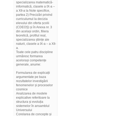
specializarea matematică-
informatică, clasele a IX-a –
a XII-a la Note specifice,
partea 2) Precizări privind
curriculumul la decizia
elevului din oferta școlii
(CDEOȘ) și în Anexa nr. 3
din același ordin, filiera
teoretică, profilul real,
specializarea științe ale
naturii, clasele a IX-a – a XII-
a.
Toate cele patru discipline
urmăresc formarea
acelorași competențe
generale, anume:
Formularea de explicații
argumentate pe baza
rezultatelor investigării
fenomenelor și proceselor
cosmice
Analizarea de modele
explicative referitoare la
structura și evoluția
sistemelor în ansamblul
Universului
Corelarea de concepte și