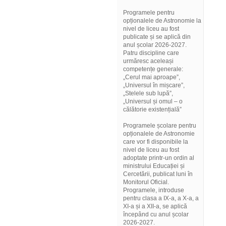
Programele pentru
opționalele de Astronomie la
nivel de liceu au fost
publicate și se aplică din
anul școlar 2026-2027.
Patru discipline care
urmăresc aceleași
competențe generale:
„Cerul mai aproape”,
„Universul în mișcare”,
„Stelele sub lupă”,
„Universul și omul – o
călătorie existențială”
Programele școlare pentru
opționalele de Astronomie
care vor fi disponibile la
nivel de liceu au fost
adoptate printr-un ordin al
ministrului Educației și
Cercetării, publicat luni în
Monitorul Oficial.
Programele, introduse
pentru clasa a IX-a, a X-a, a
XI-a și a XII-a, se aplică
începând cu anul școlar
2026-2027.