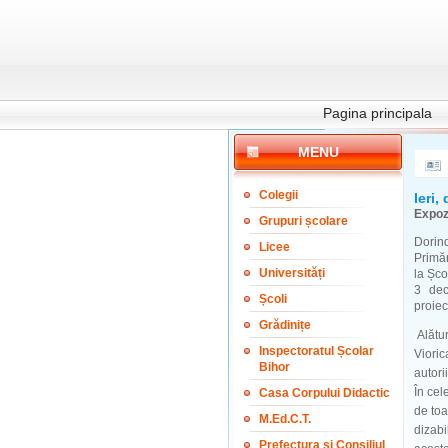
Pagina principala
MENU
Colegii
Ieri,
Expozi
Grupuri școlare
Dorind
Licee
Primăr
Universități
la Șco
3 dec
Școli
proiec
Grădinițe
Alătur
Inspectoratul Școlar
Vioric
Bihor
autori
În cel
Casa Corpului Didactic
de toa
M.Ed.C.T.
dizabi
Prefectura și Consiliul