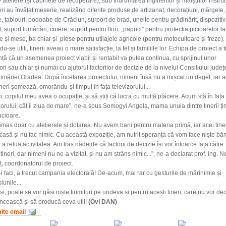
 ateliere (și cabinete de recuperare), sub îndrumarea inginerilor și maiștrilor instruc
eri au învățat meserie, realizând diferite produse de artizanat, decorațiuni, mărgele,
, tablouri, podoabe de Crăciun, surport de brad, unelte pentru grădinărit, dispoziti
, suport lumânări, cuiere, suport pentru flori, „papuci” pentru protecția picioarelor la
 și mese, ba chiar și piese pentru utilajele agricole (pentru motocultoare și freze).
du-se utili, tinerii aveau o mare satisfacție, la fel și familiile lor. Echipa de proiect a 
ță că un asemenea proiect viabil și rentabil va putea continua, cu sprijinul unor
ri sau chiar și numai cu ajutorul factorilor de decizie de la nivelul Consiliului jude
imăriei Oradea. După încetarea proiectului, nimeni însă nu a mișcat un deget, iar 
ineri șomează, omorându-și timpul în fața televizorului...
i, copilul meu avea o ocupație, și să știți că lucra cu multă plăcere. Acum stă în fața
zorului, cât îi ziua de mare”, ne-a spus Somogyi Angela, mama unuia dintre tinerii țin
ucioare.
mas doar cu atelierele și dotarea. Nu avem bani pentru materia primă, iar acei tine
casă și nu fac nimic. Cu această expoziție, am nutrit speranța că vom face niște băn
 a relua activitatea. Am tras nădejde că factorii de decizie își vor întoarce fața către
 tineri, dar nimeni nu ne-a vizitat, și nu am strâns nimic...”, ne-a declarat prof. ing. Ne
, coordonatorul de proiect.
i faci, a trecut campania electorală! De-acum, mai rar cu gesturile de mărinimie și
iunile...
uși, poate se vor găsi niște firimituri pe undeva și pentru acești tineri, care nu vor de
cească și să producă ceva util!
(Ovi DAN)
mite email