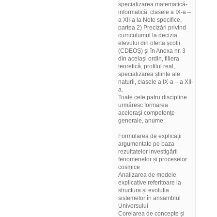
specializarea matematică-
informatică, clasele a IX-a –
a XII-a la Note specifice,
partea 2) Precizări privind
curriculumul la decizia
elevului din oferta școlii
(CDEOȘ) și în Anexa nr. 3
din același ordin, filiera
teoretică, profilul real,
specializarea științe ale
naturii, clasele a IX-a – a XII-
a.
Toate cele patru discipline
urmăresc formarea
acelorași competențe
generale, anume:
Formularea de explicații
argumentate pe baza
rezultatelor investigării
fenomenelor și proceselor
cosmice
Analizarea de modele
explicative referitoare la
structura și evoluția
sistemelor în ansamblul
Universului
Corelarea de concepte și