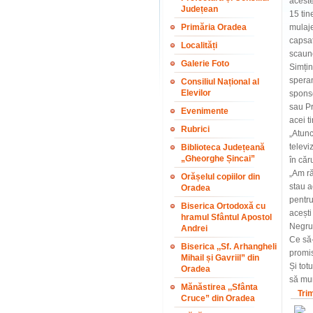
aceste
Județean
15 tin
Primăria Oradea
mulaje
capsat
Localități
scaune
Galerie Foto
Simțin
speran
Consiliul Național al
Elevilor
sponso
sau Pr
Evenimente
acei t
Rubrici
„Atunc
televi
Biblioteca Județeană
„Gheorghe Șincai”
în căr
„Am ră
Orășelul copiilor din
stau a
Oradea
pentru
Biserica Ortodoxă cu
acești
hramul Sfântul Apostol
Negruț
Andrei
Ce să-
Biserica ,,Sf. Arhangheli
promis
Mihail și Gavriil” din
Și tot
Oradea
să mun
Mănăstirea ,,Sfânta
Tri
Cruce” din Oradea