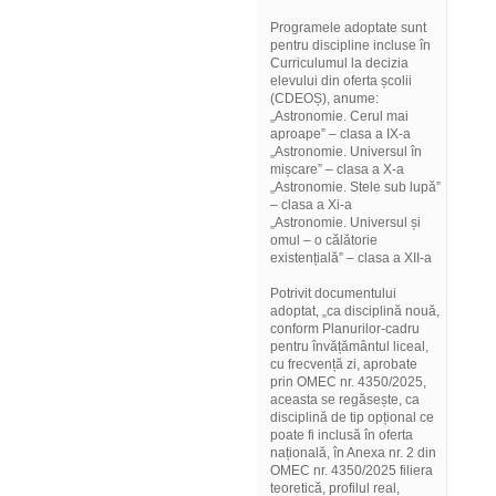
Programele adoptate sunt
pentru discipline incluse în
Curriculumul la decizia
elevului din oferta școlii
(CDEOȘ), anume:
„Astronomie. Cerul mai
aproape” – clasa a IX-a
„Astronomie. Universul în
mișcare” – clasa a X-a
„Astronomie. Stele sub lupă”
– clasa a Xi-a
„Astronomie. Universul și
omul – o călătorie
existențială” – clasa a XII-a
Potrivit documentului
adoptat, „ca disciplină nouă,
conform Planurilor-cadru
pentru învățământul liceal,
cu frecvență zi, aprobate
prin OMEC nr. 4350/2025,
aceasta se regăsește, ca
disciplină de tip opțional ce
poate fi inclusă în oferta
națională, în Anexa nr. 2 din
OMEC nr. 4350/2025 filiera
teoretică, profilul real,