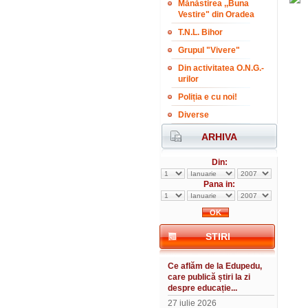
Mănăstirea ,,Buna
Vestire" din Oradea
T.N.L. Bihor
Grupul "Vivere"
Din activitatea O.N.G.-
urilor
Poliția e cu noi!
Diverse
ARHIVA
Din:
Pana in:
STIRI
Ce aflăm de la Edupedu,
care publică știri la zi
despre educație...
27 iulie 2026