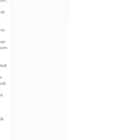
tori,
v de
tras
țean
acum,
tuiți
ri
uiți
li
cât