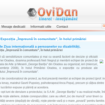
Mesaje dedicatii
Informatii utile
Contact
Expoziția „Împreună în comunitate”, în holul primăriei
 de Ziua internațională a persoanelor cu dizabilități,
ția „Împreună în comunitate”, în holul primăriei
 să sensibilizeze comunitatea și mai cu seamă factorii de decizie și oficialii
iei Oradea, doamna profesoară Neli Negruț și membrii echipei de proiect de
ala de Arte și Meserii „George Barițiu” din Oradea au organizat, ieri (miercuri,
embrie 2008), în holul Primăriei Oradea, o expoziție cu produse ale
tului „Împreună în comunitate”.
i de coordonatorul de proiect, au fost prezenți membri ai echipei de proiect (prof. in
a Ionaș, maistrul Gavril Pupoieș, psihoterapeut Anca Popa), precum și câțiva dintre
i lucrărilor expuse și părinți ai acestora.
e opt luni de derulare a proiectului, la S.A.M. „George Barițiu” s-au realizat multe, înt
te niște ateliere, dotate corespunzător, care au oferit „loc de muncă” unor tineri cu
lități severe (depășiți de vârstă), niște pierde-vară și o mare „povară” pentru familie.