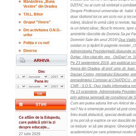
Mănăstirea ,,Buna
DZIȚAC nu ai cum să vorbești o jumătate 
Vestire" din Oradea
Despre Profesorul universitar dr. habil
T.N.L. Bihor
doar răsfoind tot ce am scris noi și tot c
Grupul "Vivere"
măreț, lăsând în urmă cărți și reviste, fa
la un bilanț sărac, făcut în trecere, spre 
Din activitatea O.N.G.-
amintirile răscolite de Domnia Sa pe Fac
urilor
Domniei Sale din anul 2016!
Qua Vadis
Poliția e cu noi!
ovidan.ro și tipărit în paginile reviste
Diverse
Administrația Prezidențială răspunde sc
Dzițac. (Am citat din rev. ,,OviDan" nr. 
ARHIVA
Pe 23 septembrie 2016, am publicat scri
Agora din Oradea, dl prof. univ. dr. Ioan
Din:
Dacian Cioloș, ministrului Educației, p
președintelui Comisiei al CNATDCU - in
Pana in:
CNR - S.O.S.: Quo Vadis informatica 
Pe 13 octombrie, Administrația Prezide
prin adresa semnată de consilierul de St
Cum am putea aduna într-un Articol de A
STIRI
noi? Nu e omenește posibil să poți conc
întru trudă didactică, special dedicată c
Ce aflăm de la Edupedu,
și nu pot să-și explice ce vor dascălii de
care publică știri la zi
ce trebuie ei să știe despre: Gheorghe
despre educație...
academicieni pe care prietenul nostru d
27 iulie 2026