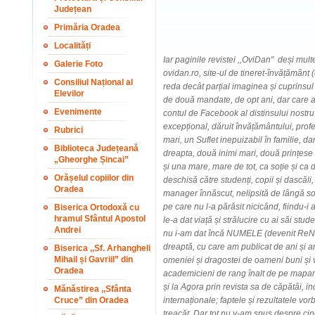
Județean
Primăria Oradea
Localități
Iar paginile revistei ,,OviDan" deși mult
Galerie Foto
ovidan.ro, site-ul de tineret-învățământ 
Consiliul Național al
reda decât parțial imaginea și cuprinsul 
Elevilor
de două mandate, de opt ani, dar care ad
Evenimente
contul de Facebook al distinsului nostru p
excepțional, dăruit învățământului, profe
Rubrici
mari, un Suflet inepuizabil în familie, da
Biblioteca Județeană
dreapta, două inimi mari, două prințese 
„Gheorghe Șincai”
și una mare, mare de tot, ca soție și ca d
Orășelul copiilor din
deschisă către studenți, copii și dascăl
Oradea
manager înnăscut, nelipsită de lângă soț
pe care nu l-a părăsit nicicând, fiindu-i
Biserica Ortodoxă cu
hramul Sfântul Apostol
le-a dat viață și strălucire cu ai săi stud
Andrei
nu i-am dat încă NUMELE (devenit ReN
dreaptă, cu care am publicat de ani și an
Biserica ,,Sf. Arhangheli
Mihail și Gavriil” din
omeniei și dragostei de oameni buni și v
Oradea
academicieni de rang înalt de pe mapamo
și la Agora prin revista sa de căpătâi, in
Mănăstirea ,,Sfânta
Cruce” din Oradea
internaționale; faptele și rezultatele vor
treacăt. Dar tot nu v-am spus despre ci