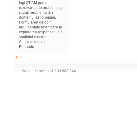
legi ȘTIAM pentru
rezolvarea de probleme și
situații-problemă din
domeniul astronomiei.
Formularea de opinii
argumentate referitoare la
explorarea responsabilă a
spațiului cosmic...
Citiți mai multe pe
Edupedu...
Stiri
Numar de accesari:
133.908.244