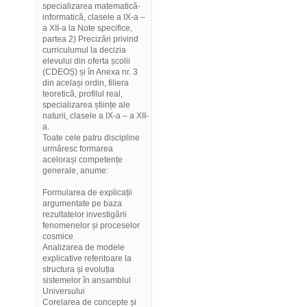
specializarea matematică-
informatică, clasele a IX-a –
a XII-a la Note specifice,
partea 2) Precizări privind
curriculumul la decizia
elevului din oferta școlii
(CDEOȘ) și în Anexa nr. 3
din același ordin, filiera
teoretică, profilul real,
specializarea științe ale
naturii, clasele a IX-a – a XII-
a.
Toate cele patru discipline
urmăresc formarea
acelorași competențe
generale, anume:
Formularea de explicații
argumentate pe baza
rezultatelor investigării
fenomenelor și proceselor
cosmice
Analizarea de modele
explicative referitoare la
structura și evoluția
sistemelor în ansamblul
Universului
Corelarea de concepte și