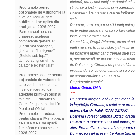
pleiadă, dar și mai mulți academicieni 
Programele pentru
știi tot ce a fost în sufletul și în gânduri
opționalele de Astronomie la
Doamne! Câte nu mai avea de înfăptuit 
nivel de liceu au fost
scria.
publicate și se aplică din
Doamne, cum am putea să-i mulțumim pen
anul școlar 2026-2027.
nu te putea supăra, nici cu vorba-i ca
Patru discipline care
fost! Și un Caracter Ales!
urmăresc aceleași
competențe generale:
Ce mai faci, Dragă Prietene, acum când î
„Cerul mai aproape”,
multe pe care le-ai deschis și descris
„Universul în mișcare”,
ne poticnim atunci când trebuie să-ți sub
„Stelele sub lupă”,
o, necunoscută de noi toți, tot ce ai lă
„Universul și omul – o
de Dulceața și Cireașa de pe tortul fami
călătorie existențială”
pregătindu-se, cu o tenacitate și cu o v
Programele școlare pentru
un singur cuvânt: EXCELENȚĂ!
opționalele de Astronomie
Cu prietenie veșnică,
care vor fi disponibile la
Moise-Ovidiu DAN
nivel de liceu au fost
***
adoptate printr-un ordin al
ministrului Educației și
Un prieten drag ne lasă un gol imens în s
Cercetării, publicat luni în
în Împărăția Cerurilor, a celui care ne-a 
Monitorul Oficial.
universitar dr. habil. IOAN DZIȚAC.
Programele, introduse
Doamnă Profesor Simona Dzițac, dragă 
pentru clasa a IX-a, a X-a, a
DOMNUL a iubitului soț și tată model, su
XI-a și a XII-a, se aplică
ales. Probabil are ceva mai bun pentru r
începând cu anul școlar
2026-2027.
Dumnezeu să-l așeze între Aleșii Săi, iar