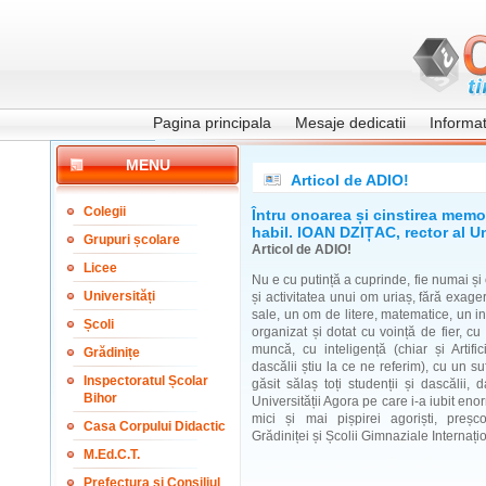
Pagina principala
Mesaje dedicatii
Informati
MENU
Articol de ADIO!
Colegii
Întru onoarea și cinstirea memor
habil. IOAN DZIȚAC, rector al Un
Grupuri școlare
Articol de ADIO!
Licee
Nu e cu putință a cuprinde, fie numai și 
Universități
și activitatea unui om uriaș, fără exager
sale, un om de litere, matematice, un i
Școli
organizat și dotat cu voință de fier, c
muncă, cu inteligență (chiar și Artifici
Grădinițe
dascălii știu la ce ne referim), cu un su
Inspectoratul Școlar
găsit sălaș toți studenții și dascălii, 
Bihor
Universității Agora pe care i-a iubit eno
mici și mai pișpirei agoriști, preșcol
Casa Corpului Didactic
Grădiniței și Școlii Gimnaziale Internați
M.Ed.C.T.
Prefectura și Consiliul