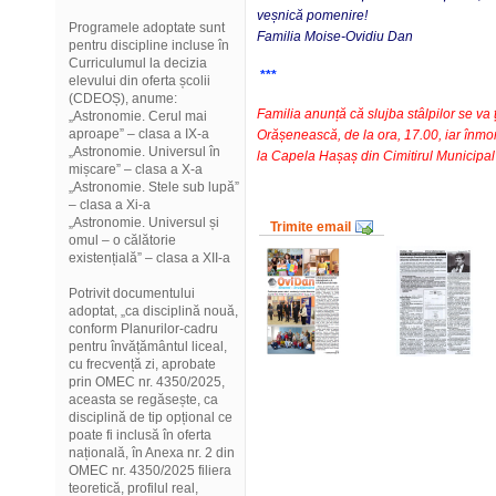
veșnică pomenire!
Programele adoptate sunt
Familia Moise-Ovidiu Dan
pentru discipline incluse în
Curriculumul la decizia
***
elevului din oferta școlii
(CDEOȘ), anume:
Familia anunță că slujba stâlpilor se va 
„Astronomie. Cerul mai
aproape” – clasa a IX-a
Orășenească, de la ora, 17.00, iar înmo
„Astronomie. Universul în
la Capela Hașaș din Cimitirul Municipa
mișcare” – clasa a X-a
„Astronomie. Stele sub lupă”
– clasa a Xi-a
„Astronomie. Universul și
Trimite email
omul – o călătorie
existențială” – clasa a XII-a
Potrivit documentului
adoptat, „ca disciplină nouă,
conform Planurilor-cadru
pentru învățământul liceal,
cu frecvență zi, aprobate
prin OMEC nr. 4350/2025,
aceasta se regăsește, ca
disciplină de tip opțional ce
poate fi inclusă în oferta
națională, în Anexa nr. 2 din
OMEC nr. 4350/2025 filiera
teoretică, profilul real,