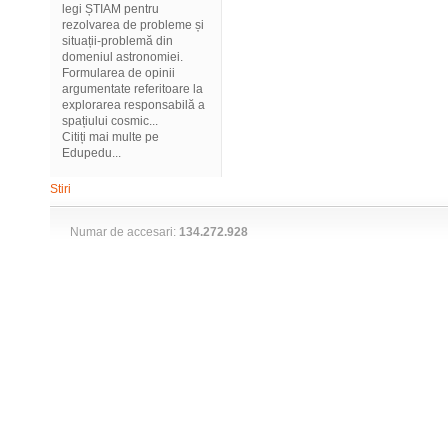
legi ȘTIAM pentru
rezolvarea de probleme și
situații-problemă din
domeniul astronomiei.
Formularea de opinii
argumentate referitoare la
explorarea responsabilă a
spațiului cosmic...
Citiți mai multe pe
Edupedu...
Stiri
Numar de accesari:
134.272.928