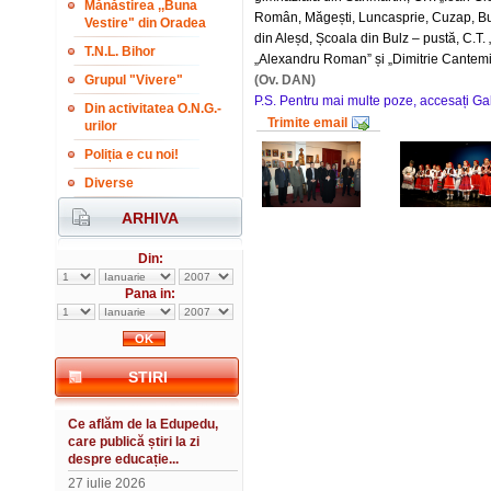
Mănăstirea ,,Buna
Român, Măgești, Luncasprie, Cuzap, Bun
Vestire" din Oradea
din Aleșd, Școala din Bulz – pustă, C.T.
T.N.L. Bihor
„Alexandru Roman” și „Dimitrie Cantemir”
Grupul "Vivere"
(Ov. DAN)
P.S. Pentru mai multe poze, accesați Gal
Din activitatea O.N.G.-
Trimite email
urilor
Poliția e cu noi!
Diverse
ARHIVA
Din:
Pana in:
STIRI
Ce aflăm de la Edupedu,
care publică știri la zi
despre educație...
27 iulie 2026