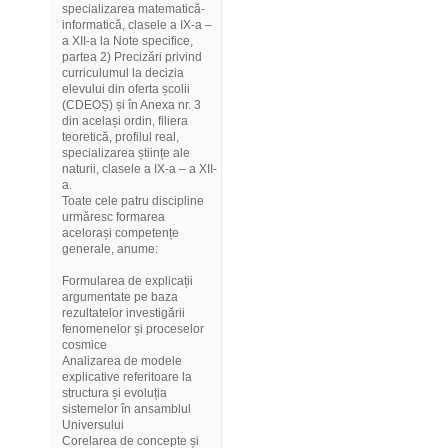
specializarea matematică-
informatică, clasele a IX-a –
a XII-a la Note specifice,
partea 2) Precizări privind
curriculumul la decizia
elevului din oferta școlii
(CDEOȘ) și în Anexa nr. 3
din același ordin, filiera
teoretică, profilul real,
specializarea științe ale
naturii, clasele a IX-a – a XII-
a.
Toate cele patru discipline
urmăresc formarea
acelorași competențe
generale, anume:
Formularea de explicații
argumentate pe baza
rezultatelor investigării
fenomenelor și proceselor
cosmice
Analizarea de modele
explicative referitoare la
structura și evoluția
sistemelor în ansamblul
Universului
Corelarea de concepte și