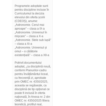
Programele adoptate sunt
pentru discipline incluse în
Curriculumul la decizia
elevului din oferta școlii
(CDEOȘ), anume:
„Astronomie. Cerul mai
aproape” – clasa a IX-a
„Astronomie. Universul în
mișcare” – clasa a X-a
„Astronomie. Stele sub lupă”
– clasa a Xi-a
„Astronomie. Universul și
omul – o călătorie
existențială” – clasa a XII-a
Potrivit documentului
adoptat, „ca disciplină nouă,
conform Planurilor-cadru
pentru învățământul liceal,
cu frecvență zi, aprobate
prin OMEC nr. 4350/2025,
aceasta se regăsește, ca
disciplină de tip opțional ce
poate fi inclusă în oferta
națională, în Anexa nr. 2 din
OMEC nr. 4350/2025 filiera
teoretică, profilul real,