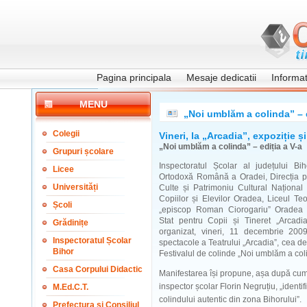
Pagina principala
Mesaje dedicatii
Informati
MENU
„Noi umblăm a colinda” – e
Colegii
Vineri, la „Arcadia”, expoziție ș
„Noi umblăm a colinda” – ediția a V-a
Grupuri școlare
Inspectoratul Școlar al județului Bih
Licee
Ortodoxă Română a Oradei, Direcția pe
Universități
Culte și Patrimoniu Cultural Național 
Copiilor și Elevilor Oradea, Liceul Te
Școli
„episcop Roman Ciorogariu” Oradea 
Stat pentru Copii și Tineret „Arcad
Grădinițe
organizat, vineri, 11 decembrie 200
Inspectoratul Școlar
spectacole a Teatrului „Arcadia”, cea de
Bihor
Festivalul de colinde „Noi umblăm a col
Casa Corpului Didactic
Manifestarea își propune, așa după cum 
inspector școlar Florin Negruțiu, „identif
M.Ed.C.T.
colindului autentic din zona Bihorului”.
Prefectura și Consiliul