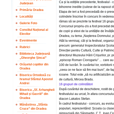
Ca și la edițiile precedente, festivalul -
Județean
bihorene inedite (culese de la rapsozi di
Primăria Oradea
Etapa de ieri a fost precedată de o prese
Localități
colindele înscrise în concurs în vederea st
rămas să se prezinte la festival 16 grupu
Galerie Foto
Concursul propriu-zis a fost precedat de
Consiliul Național al
de copii și elevi de la unitățile de învăț
Elevilor
Oradea, cu tema „Nașterea Domnului, 
Evenimente
Atât la vernisaj, cât și la festival, organi
precum: generalul Inspectoratului Școlar,
Rubrici
Direcției pentru Cultură, Culte și Patrimo
Biblioteca Județeană
directorul Muzeului Þării Crișurilor, pr.
„Gheorghe Șincai”
„episcop Roman Ciorogariu” ... care au ș
Orășelul copiilor din
100 de lucrări. În cuvântul lor, vorbitorii
Oradea
„ceea ce ne face să fim mai buni”, de fapt
icoane. Totul este „să nu artificializăm 
Biserica Ortodoxă cu
hramul Sfântul Apostol
de cultură, Mircea Bradu.
Andrei
16 grupuri de colindători
După cuvântul de deschidere, rostit de g
Biserica ,,Sf. Arhangheli
Mihail și Gavriil” din
festivalului au urcat, în afara concursulu
Oradea
diacon Lakatos Stefan.
În cadrul festivalului - concurs, au evolua
Mănăstirea ,,Sfânta
populari, reprezentând: Școala cu clasel
Cruce” din Oradea
gimnazială din Sânmartin, C.T. „Ioan Cio