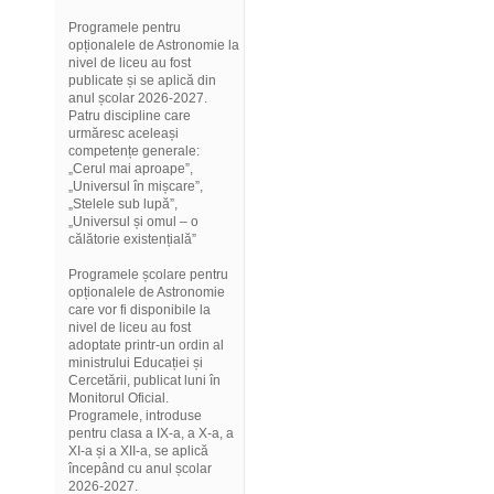
Programele pentru
opționalele de Astronomie la
nivel de liceu au fost
publicate și se aplică din
anul școlar 2026-2027.
Patru discipline care
urmăresc aceleași
competențe generale:
„Cerul mai aproape”,
„Universul în mișcare”,
„Stelele sub lupă”,
„Universul și omul – o
călătorie existențială”
Programele școlare pentru
opționalele de Astronomie
care vor fi disponibile la
nivel de liceu au fost
adoptate printr-un ordin al
ministrului Educației și
Cercetării, publicat luni în
Monitorul Oficial.
Programele, introduse
pentru clasa a IX-a, a X-a, a
XI-a și a XII-a, se aplică
începând cu anul școlar
2026-2027.