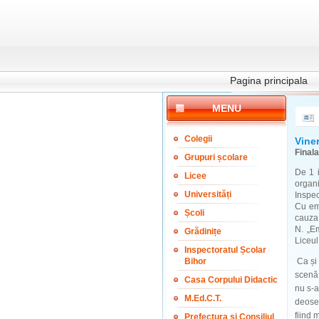
Pagina principala
MENU
Colegii
Vine
Final
Grupuri școlare
De 1 i
Licee
organi
Universități
Inspec
Cu emo
Școli
cauza 
N. „Em
Grădinițe
Liceul
Inspectoratul Școlar
Bihor
Ca și 
scenă,
Casa Corpului Didactic
nu s-a
M.Ed.C.T.
deoseb
fiind 
Prefectura și Consiliul