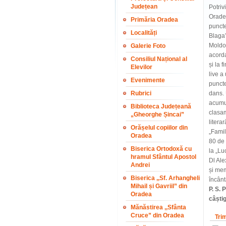
Județean
Potriv
Oradea
Primăria Oradea
puncte
Localități
Blaga”
Moldo
Galerie Foto
acorda
Consiliul Național al
și la 
Elevilor
live 
Evenimente
puncte
Rubrici
dans. 
acumul
Biblioteca Județeană
clasam
„Gheorghe Șincai”
litera
Orășelul copiilor din
„Famil
Oradea
80 de 
Biserica Ortodoxă cu
la „Lu
hramul Sfântul Apostol
Dl Ale
Andrei
și memb
Biserica ,,Sf. Arhangheli
încânt
Mihail și Gavriil” din
P. S. 
Oradea
câștig
Mănăstirea ,,Sfânta
Cruce” din Oradea
Tri