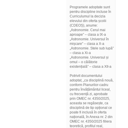
Programele adoptate sunt
pentru discipline incluse în
Curriculumul la decizia
elevului din oferta școlii
(CDEOȘ), anume:
„Astronomie. Cerul mai
aproape” – clasa a IX-a
„Astronomie. Universul în
mișcare” – clasa a X-a
„Astronomie. Stele sub lupă”
– clasa a Xi-a
„Astronomie. Universul și
omul – o călătorie
existențială” – clasa a XII-a
Potrivit documentului
adoptat, „ca disciplină nouă,
conform Planurilor-cadru
pentru învățământul liceal,
cu frecvență zi, aprobate
prin OMEC nr. 4350/2025,
aceasta se regăsește, ca
disciplină de tip opțional ce
poate fi inclusă în oferta
națională, în Anexa nr. 2 din
OMEC nr. 4350/2025 filiera
teoretică, profilul real,