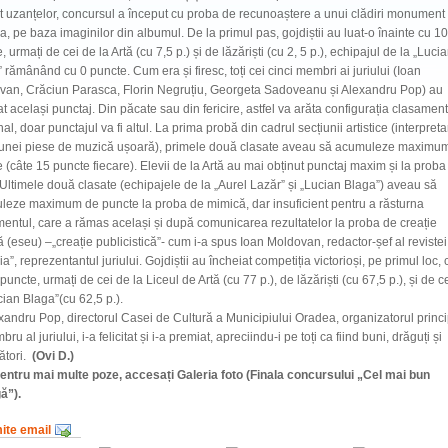
it uzanțelor, concursul a început cu proba de recunoaștere a unui clădiri monument
, pe baza imaginilor din albumul. De la primul pas, gojdiștii au luat-o înainte cu 10
, urmați de cei de la Artă (cu 7,5 p.) și de lăzăriști (cu 2, 5 p.), echipajul de la „Luci
 rămânând cu 0 puncte. Cum era și firesc, toți cei cinci membri ai juriului (Ioan
van, Crăciun Parasca, Florin Negruțiu, Georgeta Sadoveanu și Alexandru Pop) au
t același punctaj. Din păcate sau din fericire, astfel va arăta configurația clasament
final, doar punctajul va fi altul. La prima probă din cadrul secțiunii artistice (interpret
a unei piese de muzică ușoară), primele două clasate aveau să acumuleze maximu
 (câte 15 puncte fiecare). Elevii de la Artă au mai obținut punctaj maxim și la proba
Ultimele două clasate (echipajele de la „Aurel Lazăr” și „Lucian Blaga”) aveau să
eze maximum de puncte la proba de mimică, dar insuficient pentru a răsturna
entul, care a rămas același și după comunicarea rezultatelor la proba de creație
ră (eseu) –„creație publicistică”- cum i-a spus Ioan Moldovan, redactor-șef al revistei
ia”, reprezentantul juriului. Gojdiștii au încheiat competiția victorioși, pe primul loc, 
puncte, urmați de cei de la Liceul de Artă (cu 77 p.), de lăzăriști (cu 67,5 p.), și de c
cian Blaga”(cu 62,5 p.).
xandru Pop, directorul Casei de Cultură a Municipiului Oradea, organizatorul princ
ru al juriului, i-a felicitat și i-a premiat, apreciindu-i pe toți ca fiind buni, drăguți și
ători.
(
Ovi D.)
Pentru mai multe poze, accesați Galeria foto (Finala concursului „Cel mai bun
ă”).
mite email