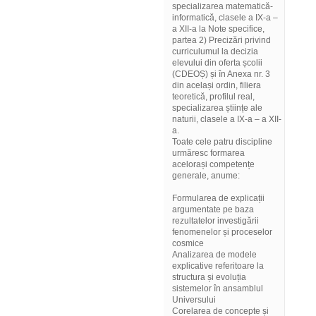
specializarea matematică-
informatică, clasele a IX-a –
a XII-a la Note specifice,
partea 2) Precizări privind
curriculumul la decizia
elevului din oferta școlii
(CDEOȘ) și în Anexa nr. 3
din același ordin, filiera
teoretică, profilul real,
specializarea științe ale
naturii, clasele a IX-a – a XII-
a.
Toate cele patru discipline
urmăresc formarea
acelorași competențe
generale, anume:
Formularea de explicații
argumentate pe baza
rezultatelor investigării
fenomenelor și proceselor
cosmice
Analizarea de modele
explicative referitoare la
structura și evoluția
sistemelor în ansamblul
Universului
Corelarea de concepte și