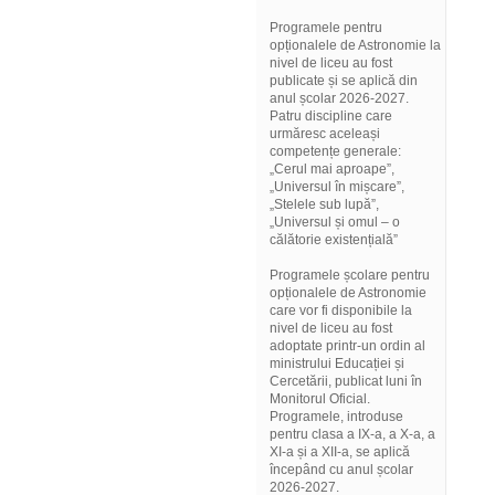
Programele pentru
opționalele de Astronomie la
nivel de liceu au fost
publicate și se aplică din
anul școlar 2026-2027.
Patru discipline care
urmăresc aceleași
competențe generale:
„Cerul mai aproape”,
„Universul în mișcare”,
„Stelele sub lupă”,
„Universul și omul – o
călătorie existențială”
Programele școlare pentru
opționalele de Astronomie
care vor fi disponibile la
nivel de liceu au fost
adoptate printr-un ordin al
ministrului Educației și
Cercetării, publicat luni în
Monitorul Oficial.
Programele, introduse
pentru clasa a IX-a, a X-a, a
XI-a și a XII-a, se aplică
începând cu anul școlar
2026-2027.