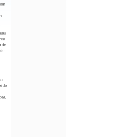
 din
an
ului
area
m de
 de
cu
ei de
ipal,