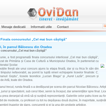
Mesaje dedicatii
Informatii utile
Contact
Finala concursului „Cel mai bun câștigă”
ri, în parcul Bălcescu din Oradea
a concursului „Cel mai bun câștigă”
unie, a fost programată finala concursului interliceal „Cel mai bun câștigă”,
zat de Primăria și Casa de Cultură a Municipiului Oradea, în parteneriat cu
toratul Școlar.
țiile firești ale unui concurs ajuns la etapa finală, dar și cu frica în sân din
timpului nefavorabil, au pornit la luptă vineri echipajele liceelor finaliste: C.
anuil Gojdu”, liceele teoretice „Lucian Blaga” și „Aurel Lazăr”, precum și
 de Artă, toate din Oradea.
anul trecut, runda finală s-a desfășurat pe scena din parcul Nicolae Bălcescu. Artișt
 juriul și spectatorii, sub cerul liber, senin la început, dar amenințător spre final. Lic
u prea deranjat să vină să-și susțină reprezentanții. Galeriile celor patru licee au fo
it de modeste, cu profesori cu tot nu depășeau două duzine, în majoritate, susținăt
membrii trupelor de dans, concurenți și ei la una din probele artistice.