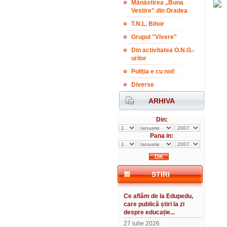
Mănăstirea ,,Buna
Vestire" din Oradea
T.N.L. Bihor
Grupul "Vivere"
Din activitatea O.N.G.-
urilor
Poliția e cu noi!
Diverse
ARHIVA
Din:
Pana in:
STIRI
Ce aflăm de la Edupedu,
care publică știri la zi
despre educație...
27 iulie 2026