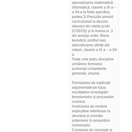
specializarea matematică-
informatică, clasele a IX-a –
a XII-a la Note specifice,
partea 2) Precizări privind
curriculumul la decizia
elevului din oferta școlii
(CDEOȘ) și în Anexa nr. 3
din același ordin, filiera
teoretică, profilul real,
specializarea științe ale
naturii, clasele a IX-a – a XII-
a.
Toate cele patru discipline
urmăresc formarea
acelorași competențe
generale, anume:
Formularea de explicații
argumentate pe baza
rezultatelor investigării
fenomenelor și proceselor
cosmice
Analizarea de modele
explicative referitoare la
structura și evoluția
sistemelor în ansamblul
Universului
Corelarea de concepte și