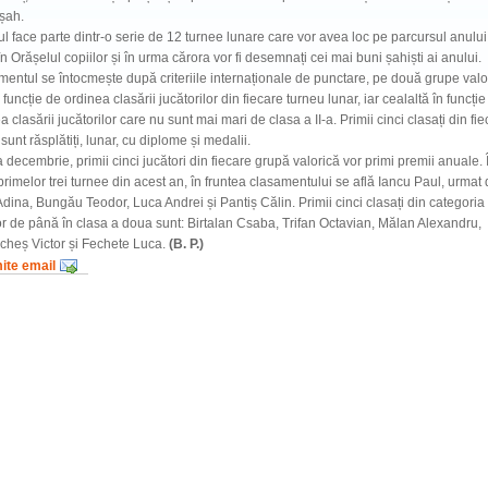
șah.
l face parte dintr-o serie de 12 turnee lunare care vor avea loc pe parcursul anului
n Orășelul copiilor și în urma cărora vor fi desemnați cei mai buni șahiști ai anului.
entul se întocmește după criteriile internaționale de punctare, pe două grupe valo
 funcție de ordinea clasării jucătorilor din fiecare turneu lunar, iar cealaltă în funcție
a clasării jucătorilor care nu sunt mai mari de clasa a II-a. Primii cinci clasați din fi
sunt răsplătiți, lunar, cu diplome și medalii.
a decembrie, primii cinci jucători din fiecare grupă valorică vor primi premii anuale. 
rimelor trei turnee din acest an, în fruntea clasamentului se află Iancu Paul, urmat
Adina, Bungău Teodor, Luca Andrei și Pantiș Călin. Primii cinci clasați din categoria
or de până în clasa a doua sunt: Birtalan Csaba, Trifan Octavian, Mălan Alexandru,
cheș Victor și Fechete Luca.
(B. P.)
mite email