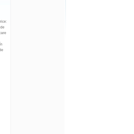
rice:
 de
ecare
În
 de