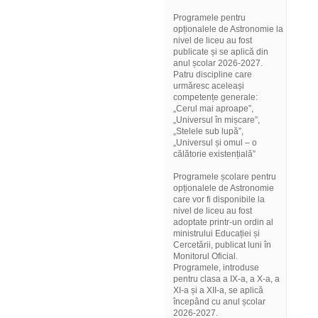
Programele pentru
opționalele de Astronomie la
nivel de liceu au fost
publicate și se aplică din
anul școlar 2026-2027.
Patru discipline care
urmăresc aceleași
competențe generale:
„Cerul mai aproape”,
„Universul în mișcare”,
„Stelele sub lupă”,
„Universul și omul – o
călătorie existențială”
Programele școlare pentru
opționalele de Astronomie
care vor fi disponibile la
nivel de liceu au fost
adoptate printr-un ordin al
ministrului Educației și
Cercetării, publicat luni în
Monitorul Oficial.
Programele, introduse
pentru clasa a IX-a, a X-a, a
XI-a și a XII-a, se aplică
începând cu anul școlar
2026-2027.