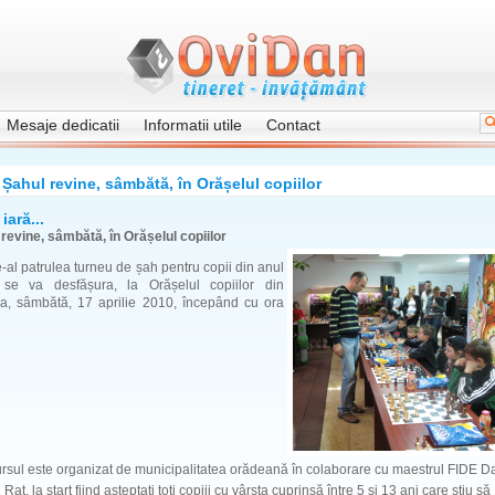
Mesaje dedicatii
Informatii utile
Contact
Șahul revine, sâmbătă, în Orășelul copiilor
 iară...
revine, sâmbătă, în Orășelul copiilor
-al patrulea turneu de șah pentru copii din anul
se va desfășura, la Orășelul copiilor din
a, sâmbătă, 17 aprilie 2010, începând cu ora
sul este organizat de municipalitatea orădeană în colaborare cu maestrul FIDE D
 Raț, la start fiind așteptați toți copiii cu vârsta cuprinsă între 5 și 13 ani care știu să