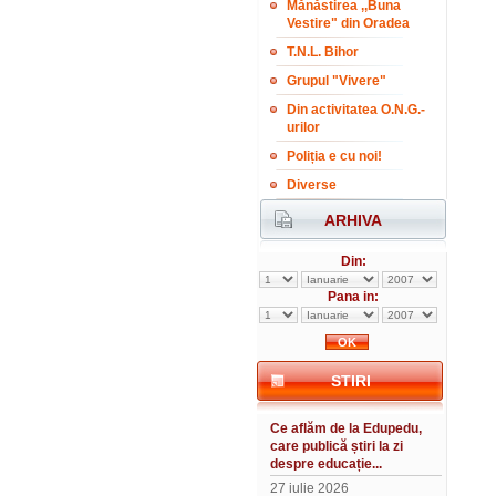
Mănăstirea ,,Buna
Vestire" din Oradea
T.N.L. Bihor
Grupul "Vivere"
Din activitatea O.N.G.-
urilor
Poliția e cu noi!
Diverse
ARHIVA
Din:
Pana in:
STIRI
Ce aflăm de la Edupedu,
care publică știri la zi
despre educație...
27 iulie 2026