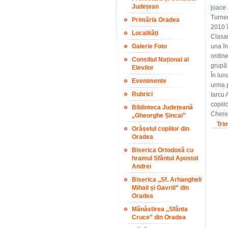
Județean
joace 
Turneu
Primăria Oradea
2010 î
Localități
Clasam
Galerie Foto
una în
ordine
Consiliul Național al
grupă 
Elevilor
În lun
Evenimente
urma p
Rubrici
Iarcu 
copiil
Biblioteca Județeană
Chere
„Gheorghe Șincai”
Tri
Orășelul copiilor din
Oradea
Biserica Ortodoxă cu
hramul Sfântul Apostol
Andrei
Biserica ,,Sf. Arhangheli
Mihail și Gavriil” din
Oradea
Mănăstirea ,,Sfânta
Cruce” din Oradea