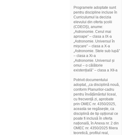
Programele adoptate sunt
pentru discipline incluse în
Curriculumul la decizia
elevului din oferta școlii
(CDEOȘ), anume:
„Astronomie. Cerul mai
aproape” – clasa a IX-a
„Astronomie. Universul în
mișcare” – clasa a X-a
„Astronomie. Stele sub lupă”
– clasa a Xi-a
„Astronomie. Universul și
omul – o călătorie
existențială” – clasa a XII-a
Potrivit documentului
adoptat, „ca disciplină nouă,
conform Planurilor-cadru
pentru învățământul liceal,
cu frecvență zi, aprobate
prin OMEC nr. 4350/2025,
aceasta se regăsește, ca
disciplină de tip opțional ce
poate fi inclusă în oferta
națională, în Anexa nr. 2 din
OMEC nr. 4350/2025 filiera
teoretică, profilul real,