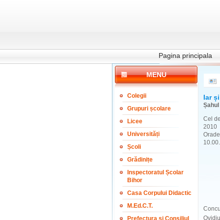
Pagina principala
MENU
Colegii
Iar și
Șahul 
Grupuri școlare
Cel de
Licee
2010 
Universități
Orade
10.00.
Școli
Grădinițe
Inspectoratul Școlar
Bihor
Casa Corpului Didactic
M.Ed.C.T.
Concur
Ovidiu
Prefectura și Consiliul