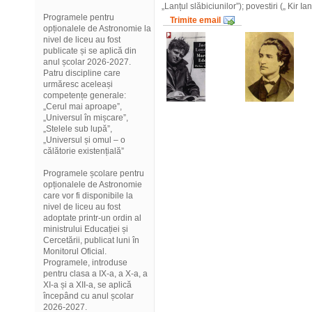
„Lanțul slăbiciunilor”);
povestiri („
Kir Ia
Programele pentru
Trimite email
opționalele de Astronomie la
nivel de liceu au fost
publicate și se aplică din
anul școlar 2026-2027.
Patru discipline care
urmăresc aceleași
competențe generale:
„Cerul mai aproape”,
„Universul în mișcare”,
„Stelele sub lupă”,
„Universul și omul – o
călătorie existențială”
Programele școlare pentru
opționalele de Astronomie
care vor fi disponibile la
nivel de liceu au fost
adoptate printr-un ordin al
ministrului Educației și
Cercetării, publicat luni în
Monitorul Oficial.
Programele, introduse
pentru clasa a IX-a, a X-a, a
XI-a și a XII-a, se aplică
începând cu anul școlar
2026-2027.