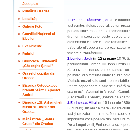
Județean
Primăria Oradea
Localități
1.Heliade - Rădulescu, Ion
(n. 6 ianuari
fost scriitor, filolog, tipograf, editor, p
Galerie Foto
personalitate importantă a momentului p
Consiliul Național al
drumuri în ceea ce privește ideologia ro
Elevilor
elementelor clasice cu cele romantice.
Evenimente
„
Sburătorul”
, opera sa reprezentativă, e
folclorc al zburătorului.
Rubrici
2.London, Jack
(
n. 12 ianuarie
1876, Sa
Biblioteca Județeană
pseudonimul literar al lui John Griffith C
„Gheorghe Șincai”
Surprinzător, frumos, plin de râsete, ag
Orășelul copiilor din
pe mare, el a fost una dintre figurile cel
Oradea
Meritele prozei sale sunt incontestabile.
Biserica Ortodoxă cu
Printre capodoperele sale se numără ro
hramul Sfântul Apostol
cea mare”, „Aventuri în Alaska”, „Campio
Andrei
„Croazieră cu Snark”, „Înainte de Adam”, 
Biserica ,,Sf. Arhangheli
3.
Eminescu, Mihai
(n. 15 ianuarie 1850,
Mihail și Gavriil” din
București), un om de mare valoare cultu
Oradea
fost și prozator, jurnalist, sufleur, copis
Mănăstirea ,,Sfânta
importantă voce poetică din literatura 
Cruce” din Oradea
De-a lungul vieții, Eminescu a scris poez