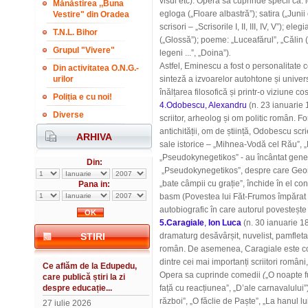
visul etc). Opera sa cuprinde specii ca: id
Mănăstirea ,,Buna
egloga
(„
Floare albastră”
);
satira („
Junii 
Vestire" din Oradea
scrisori – „Scrisorile I, II, III, IV, V”);
elegi
T.N.L. Bihor
(„
Glossă”)
; poeme:
„
Luceafărul”, „Călin (
Grupul "Vivere"
legeni ...”, „Doi
na”)
.
Astfel, Eminescu a fost o personalitate c
Din activitatea O.N.G.-
urilor
sinteză a izvoarelor autohtone și univers
înălțarea filosofică și printr-o viziune 
Poliția e cu noi!
4.
Odobescu, Alexandru
(n. 23 ianuarie 
Diverse
scriitor, arheolog și om politic român. F
antichității, om de știință, Odobescu scr
ARHIVA
sale istorice – „
Mihnea-Vodă cel Rău”
, „
„
Pseudokynegetikos
” - au încântat gene
Din:
„Pseudokynegetikos”, despre care Georg
„bate câmpii cu grație”, închide în el con
Pana in:
basm (Povestea lui Făt-Frumos împărat c
autobiografic în care autorul povesteșt
5.
Caragiale
,
Ion Luca
(n. 30 ianuarie 18
STIRI
dramaturg desăvârșit, nuvelist, pamfletar, 
român. De asemenea, Caragiale este con
dintre cei mai importanți scriitori româ
Ce aflăm de la Edupedu,
Opera sa cuprinde comedii
(
„
O noapte f
care publică știri la zi
despre educație...
față cu reacțiunea”, „D’ale carnavalului”
război”, „O făclie de Paște”, „La hanul l
27 iulie 2026