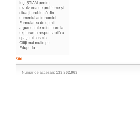
legi ȘTIAM pentru
rezolvarea de probleme și
situații-problemă din
domeniul astronomiei.
Formularea de opinii
argumentate referitoare la
explorarea responsabilă a
spațiului cosmic...
Citiți mai multe pe
Edupedu...
Stiri
Numar de accesari:
133.862.963