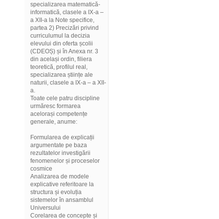
specializarea matematică-
informatică, clasele a IX-a –
a XII-a la Note specifice,
partea 2) Precizări privind
curriculumul la decizia
elevului din oferta școlii
(CDEOȘ) și în Anexa nr. 3
din același ordin, filiera
teoretică, profilul real,
specializarea științe ale
naturii, clasele a IX-a – a XII-
a.
Toate cele patru discipline
urmăresc formarea
acelorași competențe
generale, anume:
Formularea de explicații
argumentate pe baza
rezultatelor investigării
fenomenelor și proceselor
cosmice
Analizarea de modele
explicative referitoare la
structura și evoluția
sistemelor în ansamblul
Universului
Corelarea de concepte și