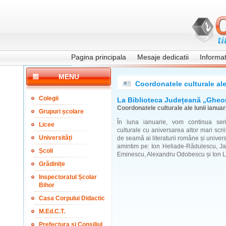
Pagina principala
Mesaje dedicatii
Informati
MENU
Coordonatele culturale ale 
Colegii
La Biblioteca Județeană „Gheo
Coordonatele culturale ale lunii ianuar
Grupuri școlare
În luna ianuarie, vom continua ser
Licee
culturale cu aniversarea altor mari scrii
Universități
de seamă ai literaturii române și universa
amintim pe: Ion Heliade-Rădulescu, J
Școli
Eminescu, Alexandru Odobescu și Ion L
Grădinițe
Inspectoratul Școlar
Bihor
Casa Corpului Didactic
M.Ed.C.T.
Prefectura și Consiliul