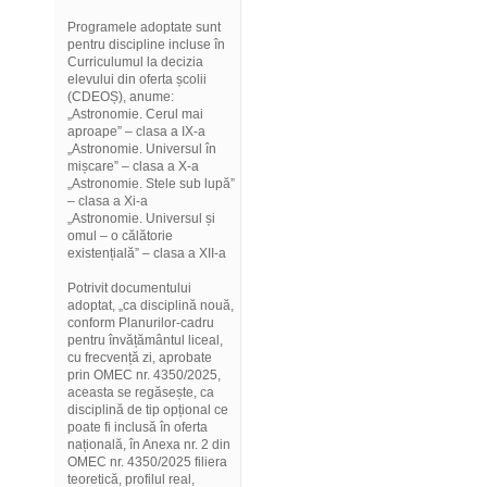
Programele adoptate sunt
pentru discipline incluse în
Curriculumul la decizia
elevului din oferta școlii
(CDEOȘ), anume:
„Astronomie. Cerul mai
aproape” – clasa a IX-a
„Astronomie. Universul în
mișcare” – clasa a X-a
„Astronomie. Stele sub lupă”
– clasa a Xi-a
„Astronomie. Universul și
omul – o călătorie
existențială” – clasa a XII-a
Potrivit documentului
adoptat, „ca disciplină nouă,
conform Planurilor-cadru
pentru învățământul liceal,
cu frecvență zi, aprobate
prin OMEC nr. 4350/2025,
aceasta se regăsește, ca
disciplină de tip opțional ce
poate fi inclusă în oferta
națională, în Anexa nr. 2 din
OMEC nr. 4350/2025 filiera
teoretică, profilul real,