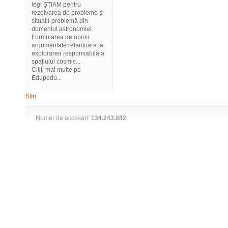
legi ȘTIAM pentru
rezolvarea de probleme și
situații-problemă din
domeniul astronomiei.
Formularea de opinii
argumentate referitoare la
explorarea responsabilă a
spațiului cosmic...
Citiți mai multe pe
Edupedu...
Stiri
Numar de accesari:
134.243.882