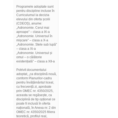
Programele adoptate sunt
pentru discipline incluse în
Curriculumul la decizia
elevului din oferta școlii
(CDEOȘ), anume:
„Astronomie. Cerul mai
aproape” – clasa a IX-a
„Astronomie. Universul în
mișcare” – clasa a X-a
„Astronomie. Stele sub lupă”
– clasa a Xi-a
„Astronomie. Universul și
omul – o călătorie
existențială” – clasa a XII-a
Potrivit documentului
adoptat, „ca disciplină nouă,
conform Planurilor-cadru
pentru învățământul liceal,
cu frecvență zi, aprobate
prin OMEC nr. 4350/2025,
aceasta se regăsește, ca
disciplină de tip opțional ce
poate fi inclusă în oferta
națională, în Anexa nr. 2 din
OMEC nr. 4350/2025 filiera
teoretică, profilul real,