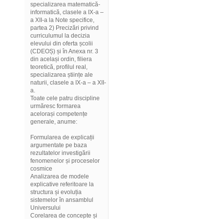
specializarea matematică-
informatică, clasele a IX-a –
a XII-a la Note specifice,
partea 2) Precizări privind
curriculumul la decizia
elevului din oferta școlii
(CDEOȘ) și în Anexa nr. 3
din același ordin, filiera
teoretică, profilul real,
specializarea științe ale
naturii, clasele a IX-a – a XII-
a.
Toate cele patru discipline
urmăresc formarea
acelorași competențe
generale, anume:
Formularea de explicații
argumentate pe baza
rezultatelor investigării
fenomenelor și proceselor
cosmice
Analizarea de modele
explicative referitoare la
structura și evoluția
sistemelor în ansamblul
Universului
Corelarea de concepte și