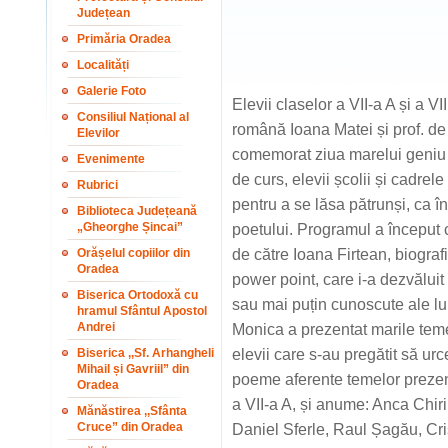
Județean
Primăria Oradea
Localități
Galerie Foto
Elevii claselor a VII-a A și a V
Consiliul Național al
română Ioana Matei și prof. d
Elevilor
comemorat ziua marelui geniu l
Evenimente
de curs, elevii școlii și cadrel
Rubrici
pentru a se lăsa pătrunși, ca î
Biblioteca Județeană
„Gheorghe Șincai”
poetului. Programul a început 
Orășelul copiilor din
de către Ioana Firtean, biograf
Oradea
power point, care i-a dezvăluit
Biserica Ortodoxă cu
sau mai puțin cunoscute ale 
hramul Sfântul Apostol
Andrei
Monica a prezentat marile teme
Biserica ,,Sf. Arhangheli
elevii care s-au pregătit să ur
Mihail și Gavriil” din
poeme aferente temelor prezenta
Oradea
a VII-a A, și anume: Anca Chir
Mănăstirea ,,Sfânta
Cruce” din Oradea
Daniel Sferle, Raul Șagău, Cri