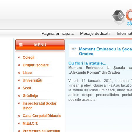
Pagina principala
Mesaje dedicatii
Informati
MENU
Moment Eminescu la Școala
Oradea
Colegii
Cu flori la statuie...
Grupuri școlare
Moment Eminescu la Școala cu 
„Alexandu Roman” din Oradea
Licee
Universități
Vineri, 14 ianuarie 2011, doamna î
Firtean și elevii clasei a III-a A au făcut
Școli
la statuia lui Mihai Eminescu, unde și
aminte despre personalitatea poetul
Grădinițe
poeziile acestuia.
Inspectoratul Școlar
Bihor
Casa Corpului Didactic
M.Ed.C.T.
Prefectura și Consiliul