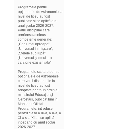
Programele pentru
opționalele de Astronomie la
nivel de liceu au fost
publicate și se aplică din
anul școlar 2026-2027.
Patru discipline care
urmăresc aceleași
competențe generale:
„Cerul mai aproape”,
„Universul în mișcare”,
„Stelele sub lupă”,
„Universul și omul – o
călătorie existențială”
Programele școlare pentru
opționalele de Astronomie
care vor fi disponibile la
nivel de liceu au fost
adoptate printr-un ordin al
ministrului Educației și
Cercetării, publicat luni în
Monitorul Oficial.
Programele, introduse
pentru clasa a IX-a, a X-a, a
XI-a și a XII-a, se aplică
începând cu anul școlar
2026-2027.