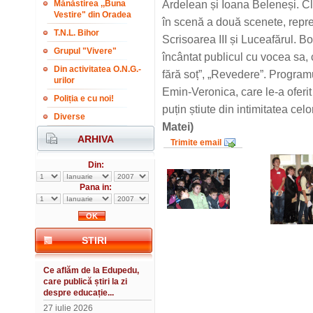
Mănăstirea ,,Buna
Ardelean și Ioana Beleneși. Cl
Vestire" din Oradea
în scenă a două scenete, repr
T.N.L. Bihor
Scrisoarea III și Luceafărul. B
Grupul "Vivere"
încântat publicul cu vocea sa,
Din activitatea O.N.G.-
fără soț”, „Revedere”. Program
urilor
Emin-Veronica, care le-a oferit
Poliția e cu noi!
puțin știute din intimitatea celor
Diverse
Matei)
ARHIVA
Trimite email
Din:
Pana in:
STIRI
Ce aflăm de la Edupedu,
care publică știri la zi
despre educație...
27 iulie 2026