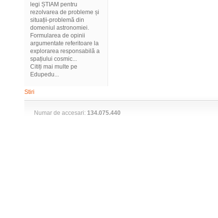
legi ȘTIAM pentru
rezolvarea de probleme și
situații-problemă din
domeniul astronomiei.
Formularea de opinii
argumentate referitoare la
explorarea responsabilă a
spațiului cosmic...
Citiți mai multe pe
Edupedu...
Stiri
Numar de accesari:
134.075.440