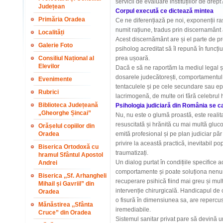
servicii de evaluare instituțiilor de drept
Județean
Corpul execută ce dictează mintea
Primăria Oradea
Ce ne diferențiază pe noi, exponenții r
numit rațiune, tradus prin discernamânt
Localități
Acest discernământ are și el parte de p
Galerie Foto
psiholog acreditat să îl repună în funcți
Consiliul Național al
prea ușoară.
Elevilor
Dacă e să ne raportăm la mediul legal și
dosarele judecătorești, comportamentul 
Evenimente
tentaculele și pe cele secundare sau epi
Rubrici
lacrimogenă, de multe ori fără celebrul
Biblioteca Județeană
Psihologia judiciară din România se c
„Gheorghe Șincai”
Nu, nu este o glumă proastă, este realitat
resuscitată și hrănită cu mai multă gluco
Orășelul copiilor din
Oradea
emită profesional și pe plan judiciar păr
privire la această practică, inevitabil po
Biserica Ortodoxă cu
traumatizați.
hramul Sfântul Apostol
Un dialog purtat în condițiile specifice 
Andrei
comportamente și poate soluționa nenum
Biserica ,,Sf. Arhangheli
recuperare psihică fiind mai greu și mult
Mihail și Gavriil” din
intervenție chirurgicală. Handicapul de 
Oradea
o fisură în dimensiunea sa, are repercusi
Mănăstirea ,,Sfânta
iremediabile.
Cruce” din Oradea
Sistemul sanitar privat pare să devină un