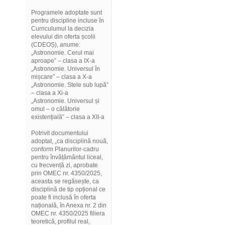
Programele adoptate sunt
pentru discipline incluse în
Curriculumul la decizia
elevului din oferta școlii
(CDEOȘ), anume:
„Astronomie. Cerul mai
aproape” – clasa a IX-a
„Astronomie. Universul în
mișcare” – clasa a X-a
„Astronomie. Stele sub lupă”
– clasa a Xi-a
„Astronomie. Universul și
omul – o călătorie
existențială” – clasa a XII-a
Potrivit documentului
adoptat, „ca disciplină nouă,
conform Planurilor-cadru
pentru învățământul liceal,
cu frecvență zi, aprobate
prin OMEC nr. 4350/2025,
aceasta se regăsește, ca
disciplină de tip opțional ce
poate fi inclusă în oferta
națională, în Anexa nr. 2 din
OMEC nr. 4350/2025 filiera
teoretică, profilul real,