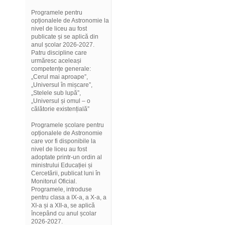
Programele pentru
opționalele de Astronomie la
nivel de liceu au fost
publicate și se aplică din
anul școlar 2026-2027.
Patru discipline care
urmăresc aceleași
competențe generale:
„Cerul mai aproape”,
„Universul în mișcare”,
„Stelele sub lupă”,
„Universul și omul – o
călătorie existențială”
Programele școlare pentru
opționalele de Astronomie
care vor fi disponibile la
nivel de liceu au fost
adoptate printr-un ordin al
ministrului Educației și
Cercetării, publicat luni în
Monitorul Oficial.
Programele, introduse
pentru clasa a IX-a, a X-a, a
XI-a și a XII-a, se aplică
începând cu anul școlar
2026-2027.