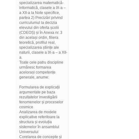
specializarea matematică-
informatică, clasele a IX-a –
a XII-a la Note specifice,
partea 2) Precizări privind
curriculumul la decizia
elevului din oferta școlii
(CDEOȘ) și în Anexa nr. 3
din același ordin, filiera
teoretică, profilul real,
specializarea științe ale
naturii, clasele a IX-a – a XII-
a.
Toate cele patru discipline
urmăresc formarea
acelorași competențe
generale, anume:
Formularea de explicații
argumentate pe baza
rezultatelor investigării
fenomenelor și proceselor
cosmice
Analizarea de modele
explicative referitoare la
structura și evoluția
sistemelor în ansamblul
Universului
Corelarea de concepte și