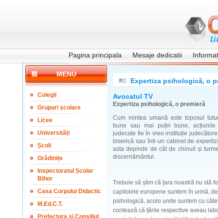
Pagina principala
Mesaje dedicatii
Informati
MENU
Expertiza psihologică, o p
Colegii
Avocatul TV
Expertiza psihologică, o premieră
Grupuri școlare
Cum mintea umană este toposul tutur
Licee
bune sau mai puțin bune, acțiunile
Universități
judecate fie în vreo instituție judecătore
biserică sau într-un cabinet de expertiz
Școli
asta depinde de cât de chinuit și turme
discernământul.
Grădinițe
Inspectoratul Școlar
Bihor
Trebuie să știm că țara noastră nu stă f
Casa Corpului Didactic
capitolele europene suntem în urmă, de 
psihologică, acolo unde suntem cu câte
M.Ed.C.T.
contează că țările respective aveau labo
Prefectura și Consiliul