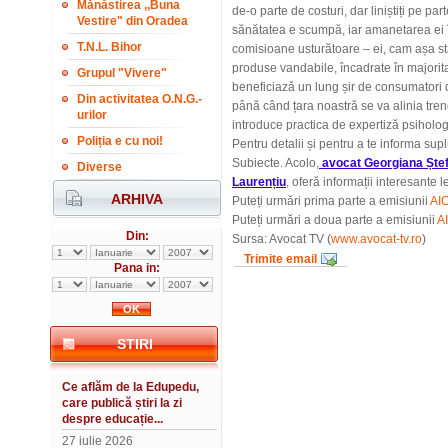
Mănăstirea ,,Buna
de-o parte de costuri, dar liniștiți pe par
Vestire" din Oradea
sănătatea e scumpă, iar amanetarea ei în
T.N.L. Bihor
comisioane usturătoare – ei, cam așa st
produse vandabile, încadrate în majoritat
Grupul "Vivere"
beneficiază un lung șir de consumatori 
Din activitatea O.N.G.-
până când țara noastră se va alinia trendu
urilor
introduce practica de expertiză psihologi
Poliția e cu noi!
Pentru detalii și pentru a te informa su
Subiecte. Acolo,
avocat Georgiana Ște
Diverse
Laurențiu
, oferă informații interesante 
ARHIVA
Puteți urmări prima parte a emisiunii
AIC
Puteți urmări a doua parte a emisiunii
A
Din:
Sursa: Avocat TV (
www.avocat-tv.ro
)
Trimite email
Pana in:
STIRI
Ce aflăm de la Edupedu,
care publică știri la zi
despre educație...
27 iulie 2026