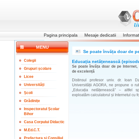
Pagina principala
Mesaje dedicatii
Informati
MENU
Se poate învăța doar de pe 
Colegii
Educația netățenească (episodu
Se poate învăța doar de pe Internet, 
Grupuri școlare
de excelență
Licee
Distinsul profesor univ. dr. Ioan Dzi
Universități
Universității AGORA, ne propune o rub
„Educația netățenească” – altfel 
Școli
exploatăm calculatorul și Internetul cu f
Grădinițe
Inspectoratul Școlar
Bihor
Casa Corpului Didactic
M.Ed.C.T.
Prefectura și Consiliul