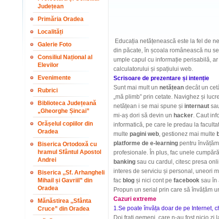
Județean
Primăria Oradea
Localități
Educația netățenească este la fel de ne
Galerie Foto
din păcate, în școala românească nu se f
Consiliul Național al
umple capul cu informație perisabilă, ar t
Elevilor
calculatorului și spațiului web.
Evenimente
Scrisoare de prezentare și intenție
Sunt mai mult un
netățean
decât un cet
Rubrici
„mă plimb” prin cetate. Navighez și lucr
Biblioteca Județeană
netățean i se mai spune și
internaut
sa
„Gheorghe Șincai”
mi-aș dori să devin un
hacker
. Caut inf
Orășelul copiilor din
informatică, pe care le predau la facultat
Oradea
multe
pagini web
, gestionez mai multe
platforme de e-learning
pentru învățămâ
Biserica Ortodoxă cu
hramul Sfântul Apostol
profesionale. În plus, fac unele cumpărătu
Andrei
banking
sau cu cardul, citesc presa onli
interes de serviciu și personal, uneori m
Biserica ,,Sf. Arhangheli
Mihail și Gavriil” din
fac
blog
și nici cont pe
facebook
sau în 
Oradea
Propun un serial prin care să învățăm unii
Cazuri extreme
Mănăstirea ,,Sfânta
1.Se poate învăța doar de p
e Internet, c
Cruce” din Oradea
Doi frați gemeni, care n-au fost nicio zi