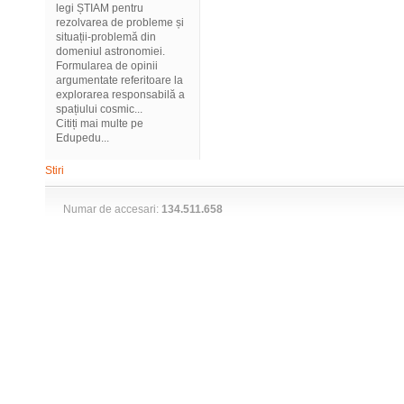
legi ȘTIAM pentru
rezolvarea de probleme și
situații-problemă din
domeniul astronomiei.
Formularea de opinii
argumentate referitoare la
explorarea responsabilă a
spațiului cosmic...
Citiți mai multe pe
Edupedu...
Stiri
Numar de accesari:
134.511.658