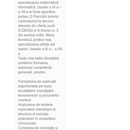
specializarea matematică-
informatică, clasele a IX-a –
a XII-a la Note specifice,
partea 2) Precizări privind
curriculumul la decizia
elevului din oferta școlii
(CDEOȘ) și în Anexa nr. 3
din același ordin, filiera
teoretică, profilul real,
specializarea științe ale
naturii, clasele a IX-a – a XII-
a.
Toate cele patru discipline
urmăresc formarea
acelorași competențe
generale, anume:
Formularea de explicații
argumentate pe baza
rezultatelor investigării
fenomenelor și proceselor
cosmice
Analizarea de modele
explicative referitoare la
structura și evoluția
sistemelor în ansamblul
Universului
Corelarea de concepte și