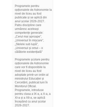
Programele pentru
opționalele de Astronomie la
nivel de liceu au fost
publicate și se aplică din
anul școlar 2026-2027.
Patru discipline care
urmăresc aceleași
competențe generale:
„Cerul mai aproape”,
„Universul în mișcare”,
„Stelele sub lupă”,
„Universul și omul – o
călătorie existențială”
Programele școlare pentru
opționalele de Astronomie
care vor fi disponibile la
nivel de liceu au fost
adoptate printr-un ordin al
ministrului Educației și
Cercetării, publicat luni în
Monitorul Oficial.
Programele, introduse
pentru clasa a IX-a, a X-a, a
XI-a și a XII-a, se aplică
începând cu anul școlar
2026-2027.