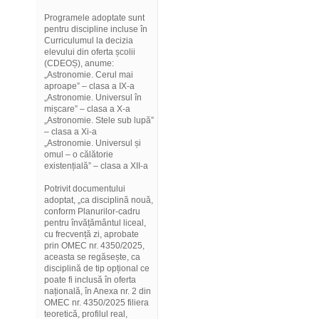
Programele adoptate sunt
pentru discipline incluse în
Curriculumul la decizia
elevului din oferta școlii
(CDEOȘ), anume:
„Astronomie. Cerul mai
aproape” – clasa a IX-a
„Astronomie. Universul în
mișcare” – clasa a X-a
„Astronomie. Stele sub lupă”
– clasa a Xi-a
„Astronomie. Universul și
omul – o călătorie
existențială” – clasa a XII-a
Potrivit documentului
adoptat, „ca disciplină nouă,
conform Planurilor-cadru
pentru învățământul liceal,
cu frecvență zi, aprobate
prin OMEC nr. 4350/2025,
aceasta se regăsește, ca
disciplină de tip opțional ce
poate fi inclusă în oferta
națională, în Anexa nr. 2 din
OMEC nr. 4350/2025 filiera
teoretică, profilul real,