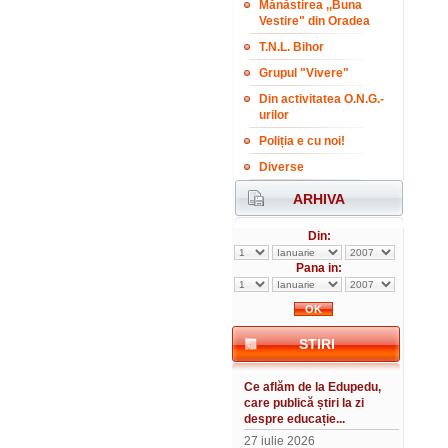
Mănăstirea ,,Buna
Vestire" din Oradea
T.N.L. Bihor
Grupul "Vivere"
Din activitatea O.N.G.-
urilor
Poliția e cu noi!
Diverse
ARHIVA
Din:
Pana in:
STIRI
Ce aflăm de la Edupedu,
care publică știri la zi
despre educație...
27 iulie 2026