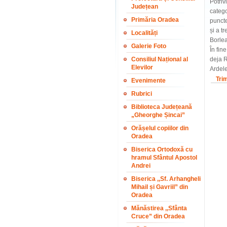
Potriv
Județean
catego
Primăria Oradea
puncte
și a t
Localități
Borlea
Galerie Foto
În fin
Consiliul Național al
deja R
Elevilor
Ardel
Tri
Evenimente
Rubrici
Biblioteca Județeană
„Gheorghe Șincai”
Orășelul copiilor din
Oradea
Biserica Ortodoxă cu
hramul Sfântul Apostol
Andrei
Biserica ,,Sf. Arhangheli
Mihail și Gavriil” din
Oradea
Mănăstirea ,,Sfânta
Cruce” din Oradea