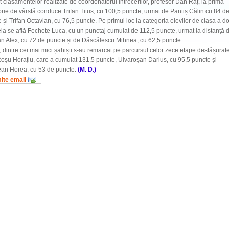
it clasamentelor realizate de coordonatorul întrecerilor, profesor Dan Raț, la prima
rie de vârstă conduce Trifan Titus, cu 100,5 puncte, urmat de Pantiș Călin cu 84 d
 și Trifan Octavian, cu 76,5 puncte. Pe primul loc la categoria elevilor de clasa a d
reia se află Fechete Luca, cu un punctaj cumulat de 112,5 puncte, urmat la distanță 
n Alex, cu 72 de puncte și de Dăscălescu Mihnea, cu 62,5 puncte.
e, dintre cei mai mici șahiști s-au remarcat pe parcursul celor zece etape desfășurat
oșu Horațiu, care a cumulat 131,5 puncte, Uivaroșan Darius, cu 95,5 puncte și
ean Horea, cu 53 de puncte.
(M. D.)
mite email