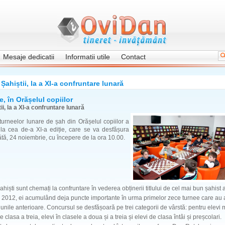
Mesaje dedicatii
Informatii utile
Contact
Șahiștii, la a XI-a confruntare lunară
, în Orășelul copiilor
ii, la a XI-a confruntare lunară
turneelor lunare de șah din Orășelul copiilor a
 la cea de-a XI-a ediție, care se va desfășura
ă, 24 noiembrie, cu începere de la ora 10.00.
șahiști sunt chemați la confruntare în vederea obținerii titlului de cel mai bun șahist a
 2012, ei acumulând deja puncte importante în urma primelor zece turnee care au 
 lunile anterioare. Concursul se desfășoară pe trei categorii de vârstă: pentru elevi 
e clasa a treia, elevi în clasele a doua și a treia și elevi de clasa întâi și preșcolari.