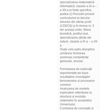
specializarea matematică-
informatică, clasele a IX-a –
a XII-a la Note specifice,
partea 2) Precizări privind
curriculumul la decizia
elevului din oferta școlii
(CDEOȘ) și în Anexa nr. 3
din același ordin, filiera
teoretică, profilul real,
specializarea științe ale
naturii, clasele a IX-a – a XII-
a.
Toate cele patru discipline
urmăresc formarea
acelorași competențe
generale, anume:
Formularea de explicații
argumentate pe baza
rezultatelor investigării
fenomenelor și proceselor
cosmice
Analizarea de modele
explicative referitoare la
structura și evoluția
sistemelor în ansamblul
Universului
Corelarea de concepte și