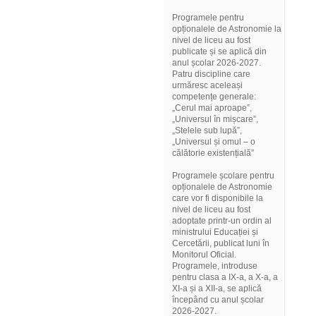
Programele pentru
opționalele de Astronomie la
nivel de liceu au fost
publicate și se aplică din
anul școlar 2026-2027.
Patru discipline care
urmăresc aceleași
competențe generale:
„Cerul mai aproape”,
„Universul în mișcare”,
„Stelele sub lupă”,
„Universul și omul – o
călătorie existențială”
Programele școlare pentru
opționalele de Astronomie
care vor fi disponibile la
nivel de liceu au fost
adoptate printr-un ordin al
ministrului Educației și
Cercetării, publicat luni în
Monitorul Oficial.
Programele, introduse
pentru clasa a IX-a, a X-a, a
XI-a și a XII-a, se aplică
începând cu anul școlar
2026-2027.