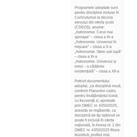
Programele adoptate sunt
pentru discipline incluse în
Curriculumul la decizia
elevului din oferta școlii
(CDEOȘ), anume:
„Astronomie. Cerul mai
aproape” – clasa a IX-a
„Astronomie. Universul în
mișcare” – clasa a X-a
„Astronomie. Stele sub lupă”
– clasa a Xi-a
„Astronomie. Universul și
omul – o călătorie
existențială” – clasa a XII-a
Potrivit documentului
adoptat, „ca disciplină nouă,
conform Planurilor-cadru
pentru învățământul liceal,
cu frecvență zi, aprobate
prin OMEC nr. 4350/2025,
aceasta se regăsește, ca
disciplină de tip opțional ce
poate fi inclusă în oferta
națională, în Anexa nr. 2 din
OMEC nr. 4350/2025 filiera
teoretică, profilul real,