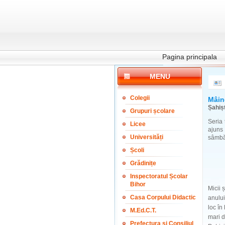
Pagina principala
MENU
Colegii
Mâine
Șahișt
Grupuri școlare
Seria 
Licee
ajuns
Universități
sâmbăt
Școli
Grădinițe
Inspectoratul Școlar
Bihor
Micii 
Casa Corpului Didactic
anului
loc în
M.Ed.C.T.
mari d
Prefectura și Consiliul