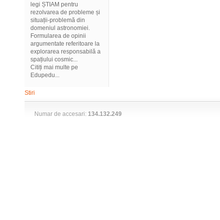
legi ȘTIAM pentru
rezolvarea de probleme și
situații-problemă din
domeniul astronomiei.
Formularea de opinii
argumentate referitoare la
explorarea responsabilă a
spațiului cosmic...
Citiți mai multe pe
Edupedu...
Stiri
Numar de accesari:
134.132.249