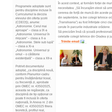
În acest context, al formării forței de m
Programele adoptate sunt
necesitatea: „Să încurajăm elevii să urm
pentru discipline incluse în
cererea de forță de muncă din aceste pa
Curriculumul la decizia
din septembrie, la trei colegii tehnice o
elevului din oferta școlii
(CDEOȘ), anume:
„Transilvania”) au fost înființate cinci c
„Astronomie. Cerul mai
cerute în parcurile industriale orădene.
aproape” – clasa a IX-a
Să precizăm însă că școală profesională 
„Astronomie. Universul în
celelalte colegii tehnice din Oradea și j
mișcare” – clasa a X-a
Trimite email
„Astronomie. Stele sub lupă”
– clasa a Xi-a
„Astronomie. Universul și
omul – o călătorie
existențială” – clasa a XII-a
Potrivit documentului
adoptat, „ca disciplină nouă,
conform Planurilor-cadru
pentru învățământul liceal,
cu frecvență zi, aprobate
prin OMEC nr. 4350/2025,
aceasta se regăsește, ca
disciplină de tip opțional ce
poate fi inclusă în oferta
națională, în Anexa nr. 2 din
OMEC nr. 4350/2025 filiera
teoretică, profilul real,