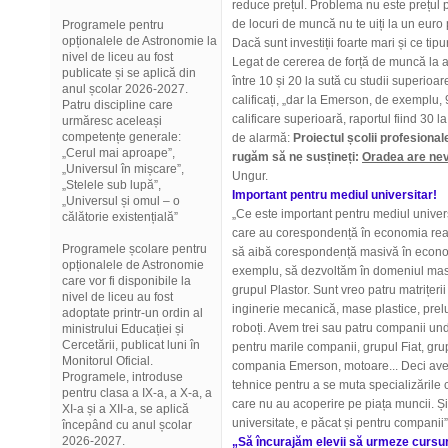
reduce prețul. Problema nu este prețul 
de locuri de muncă nu te uiți la un euro
Programele pentru
opționalele de Astronomie la
Dacă sunt investiții foarte mari și ce ti
nivel de liceu au fost
Legat de cererea de forță de muncă la a
publicate și se aplică din
între 10 și 20 la sută cu studii superioar
anul școlar 2026-2027.
calificați, „dar la Emerson, de exemplu,
Patru discipline care
calificare superioară, raportul fiind 30 l
urmăresc aceleași
competențe generale:
de alarmă:
Proiectul școlii profesional
„Cerul mai aproape”,
rugăm să ne susțineți:
Oradea are nev
„Universul în mișcare”,
Ungur.
„Stelele sub lupă”,
Important pentru mediul universitar!
„Universul și omul – o
„Ce este important pentru mediul univer
călătorie existențială”
care au corespondență în economia reală
Programele școlare pentru
să aibă corespondență masivă în econom
opționalele de Astronomie
exemplu, să dezvoltăm în domeniul masel
care vor fi disponibile la
grupul Plastor. Sunt vreo patru matrițer
nivel de liceu au fost
inginerie mecanică, mase plastice, preluc
adoptate printr-un ordin al
roboți. Avem trei sau patru companii un
ministrului Educației și
Cercetării, publicat luni în
pentru marile companii, grupul Fiat, gru
Monitorul Oficial.
compania Emerson, motoare... Deci ave
Programele, introduse
tehnice pentru a se muta specializările 
pentru clasa a IX-a, a X-a, a
care nu au acoperire pe piața muncii. Și 
XI-a și a XII-a, se aplică
universitate, e păcat și pentru companii”,
începând cu anul școlar
2026-2027.
„Să încurajăm elevii să urmeze cursuri