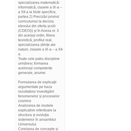
specializarea matematică-
informatică, clasele a IX-a –
a XII-a la Note specifice,
partea 2) Precizări privind
curriculumul la decizia
elevului din oferta școlii
(CDEOȘ) și în Anexa nr. 3
din același ordin, filiera
teoretică, profilul real,
specializarea științe ale
naturii, clasele a IX-a – a XII-
a.
Toate cele patru discipline
urmăresc formarea
acelorași competențe
generale, anume:
Formularea de explicații
argumentate pe baza
rezultatelor investigării
fenomenelor și proceselor
cosmice
Analizarea de modele
explicative referitoare la
structura și evoluția
sistemelor în ansamblul
Universului
Corelarea de concepte și