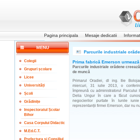
Pagina principala
Mesaje dedicatii
Informati
MENU
Parcurile industriale orăd
Colegii
Prima fabrică Emerson urmează 
Parcurile industriale orădene creează
Grupuri școlare
de muncă
Licee
Primarul Oradiei, dl ing. Ilie Boloja
Universități
miercuri, 31 iulie 2013, o conferi
împreună cu administratorul Parcului I
Școli
Delia Ungur în care a făcut cunosc
negocierilor purtate în lunile iuni
Grădinițe
reprezentanții firmei Emerson, dar nu n
Inspectoratul Școlar
Bihor
Casa Corpului Didactic
M.Ed.C.T.
Prefectura și Consiliul