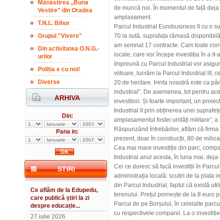
Mănăstirea ,,Buna
de muncă noi. În momentul de față deja 
Vestire" din Oradea
amplasament.
T.N.L. Bihor
Parcul Industrial Eurobusiness II cu o s
Grupul "Vivere"
70 la sută, suprafața rămasă disponibilă
am semnat 17 contracte. Cam toate compan
Din activitatea O.N.G.-
locale, care vor începe investiția în a I
urilor
împreună cu Parcul Industrial vor asigur
Poliția e cu noi!
viitoare, lucrăm la Parcul Industrial III,
Diverse
20 de hectare. Þinta noastră este ca până
industrial”. De asemenea, tot pentru ace
ARHIVA
investitori. Și foarte important, un proi
Industrial II prin obținerea unei suprafe
Din:
amplasamentul fostei unități militare”, a
Răspunzând întrebărilor, aflăm că firma 
Pana in:
prezent, doar în construcții, 80 de milio
Cea mai mare investiție din parc, compa
Industrial anul acesta, în luna mai, deja 
Cei ce doresc să facă investiții în Parcul 
STIRI
administrația locală: scutiri de la plata i
din Parcul Industrial, faptul că există util
Ce aflăm de la Edupedu,
terenului. Prețul pornește de la 8 euro 
care publică știri la zi
Parcul de pe Borșului, în celelalte parcur
despre educație...
cu respectivele companii. La o investiți
27 iulie 2026