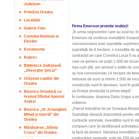
Județean
Primăria Oradea
Localități
Firma Emerson promite mult(e)!
Galerie Foto
„În urma negocierilor care au avut loc în 
Consiliul Național al
Emerson să continue investițiile început
Elevilor
concesionarea unei suprafețe suplimenta
Evenimente
suprafață de 6 hectare, o investiție de 
contractul pe care Consiliul Local îl va a
Rubrici
care va genera cel puțin 1.000 de locuri
Biblioteca Județeană
Așa cum știți, am semnat o astfel de con
„Gheorghe Șincai”
au fost concesionate 14 hectare de teren
Orășelul copiilor din
milioane de euro și minim 1.500 de locu
Oradea
construcție sunt în derulare, sunt în gra
va începe producția la prima etapă”.
Biserica Ortodoxă cu
hramul Sfântul Apostol
În continuare, doamna Delia Ungur a pre
Andrei
orădene.
„Parcul Industrial de pe Șoseaua Borșul
Biserica ,,Sf. Arhangheli
Mihail și Gavriil” din
Suprafața rămasă disponibilă pentru viit
Oradea
contracte semnate, investițiile sunt în st
companii care își desfășoară activitatea a
Mănăstirea ,,Sfânta
la fază de proiect. Valoarea investițiilo
Cruce” din Oradea
contractelor semnate, este de 200 de mil