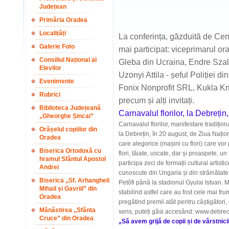
Județean
Primăria Oradea
Localități
La conferința, găzduită de Cen
Galerie Foto
mai participat: viceprimarul ora
Consiliul Național al
Gleba din Ucraina, Endre Szali
Elevilor
Uzonyi Attila - șeful Poliției d
Evenimente
Fonix Nonprofit SRL, Kukla Kr
Rubrici
precum și alți invitați.
Biblioteca Județeană
Carnavalul florilor, la Debrețin
„Gheorghe Șincai”
Carnavalul florilor, manifestare tradițion
Orășelul copiilor din
la Debrețin, în 20 august, de Ziua Națio
Oradea
care alegorice (mașini cu flori) care vor p
Biserica Ortodoxă cu
flori, tăiate, uscate, dar și proaspete, u
hramul Sfântul Apostol
participa zeci de formații cultural artistice
Andrei
cunoscute din Ungaria și din străinătate 
Biserica ,,Sf. Arhangheli
Petõfi până la stadionul Gyulai Istvan. Ma
Mihail și Gavriil” din
stabilind astfel care au fost cele mai fr
Oradea
pregătind premii atât pentru câștigători, 
Mănăstirea ,,Sfânta
sens, puteți găsi accesând: www.debrec
Cruce” din Oradea
„Să avem grijă de copii și de vârstnicii