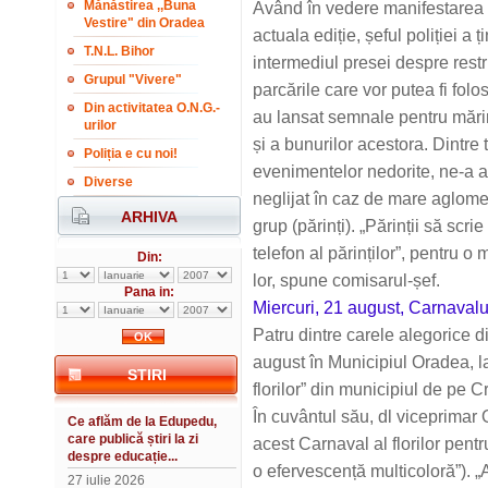
Mănăstirea ,,Buna
Având în vedere manifestarea 
Vestire" din Oradea
actuala ediție, șeful poliției a 
T.N.L. Bihor
intermediul presei despre restric
Grupul "Vivere"
parcările care vor putea fi folo
Din activitatea O.N.G.-
au lansat semnale pentru mărire
urilor
și a bunurilor acestora. Dintre
Poliția e cu noi!
evenimentelor nedorite, ne-a a
Diverse
neglijat în caz de mare aglomer
ARHIVA
grup (părinți). „Părinții să sc
telefon al părinților”, pentru 
Din:
lor, spune comisarul-șef.
Pana in:
Miercuri, 21 august, Carnavalul
Patru dintre carele alegorice d
august în Municipiul Oradea, l
STIRI
florilor” din municipiul de pe 
În cuvântul său, dl viceprimar
Ce aflăm de la Edupedu,
care publică știri la zi
acest Carnaval al florilor pen
despre educație...
o efervescență multicoloră”). 
27 iulie 2026