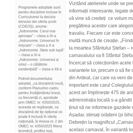
Vizitând atelierele unde se pre
Programele adoptate sunt
informații interesante, legate 
pentru discipline incluse în
Curriculumul la decizia
vă vine să credeți ce volum m
elevului din oferta școlii
pregătirea acestor care alegor
(CDEOȘ), anume:
„Astronomie. Cerul mai
travaliu. Fiecare car este co
aproape” – clasa a IX-a
multă muncă de creație. „Fiind
„Astronomie. Universul în
mișcare” – clasa a X-a
la moartea Sfântului Ștefan – 
„Astronomie. Stele sub lupă”
– clasa a Xi-a
carnavalului va fi Sfântul Ștefan
„Astronomie. Universul și
încercat să colecționăm acele 
omul – o călătorie
existențială” – clasa a XII-a
variantele lor, precum o să fi
din Ardeal, car care va veni d
Potrivit documentului
adoptat, „ca disciplină nouă,
important este carul Colegiulu
conform Planurilor-cadru
acest an împlinește 475 de ani 
pentru învățământul liceal,
cu frecvență zi, aprobate
administrația locală s-a gândit 
prin OMEC nr. 4350/2025,
ținut să ne informeze gazdele 
aceasta se regăsește, ca
disciplină de tip opțional ce
Așadar, stimați orădeni (și bihor
poate fi inclusă în oferta
națională, în Anexa nr. 2 din
Debrețin la magnificul „Carnaval
OMEC nr. 4350/2025 filiera
același carnaval, în variantă lo
teoretică, profilul real,