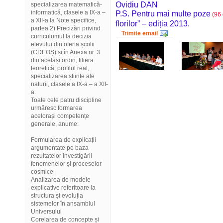
Ovidiu DAN
specializarea matematică-
informatică, clasele a IX-a –
P.S. Pentru mai multe poze
(96 
a XII-a la Note specifice,
florilor” – ediția 2013.
partea 2) Precizări privind
Trimite email
curriculumul la decizia
elevului din oferta școlii
(CDEOȘ) și în Anexa nr. 3
din același ordin, filiera
teoretică, profilul real,
specializarea științe ale
naturii, clasele a IX-a – a XII-
a.
Toate cele patru discipline
urmăresc formarea
acelorași competențe
generale, anume:
Formularea de explicații
argumentate pe baza
rezultatelor investigării
fenomenelor și proceselor
cosmice
Analizarea de modele
explicative referitoare la
structura și evoluția
sistemelor în ansamblul
Universului
Corelarea de concepte și