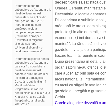
deosebit care să satisfacă gustu
Programele pentru
Oradea… Pentru manifestările 
opționalele de Astronomie la
nivel de liceu au fost
Decembrie, o locație generoas
publicate și se aplică din
Dl viceprimar a subliniat apoi „
anul școlar 2026-2027.
Patru discipline care
orădeană le are cu administraț
urmăresc aceleași
proiecte și în alte domenii, cum
competențe generale:
„Cerul mai aproape”,
economice, și îmi doresc ca și
„Universul în mișcare”,
manieră”. La rândul său, dl vi
„Stelele sub lupă”,
„Universul și omul – o
gazdelor invitația de a particip
călătorie existențială”
fiecare toamnă, reunite în cad
Programele școlare pentru
După prezentarea în detaliu a ed
opționalele de Astronomie
care vor fi disponibile la
organizatorii ne-au oferit și o s
nivel de liceu au fost
care a „defilat” prin sala de con
adoptate printr-un ordin al
ministrului Educației și
arcaș național (și internaționa
Cercetării, publicat luni în
cu arcul cu săgeți în fața labir
Monitorul Oficial.
Programele, introduse
gazdele au pregătit o gustare d
pentru clasa a IX-a, a X-a, a
Cehia.
XI-a și a XII-a, se aplică
începând cu anul școlar
Carele alegorice dezvoltă o a
2026-2027.