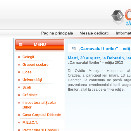
Pagina principala
Mesaje dedicatii
Informati
MENU
„Carnavalul florilor” – edi
Colegii
Marți, 20 august, la Debrețin, ia
„Carnavalul florilor” – ediția 2013
Grupuri școlare
Dl Ovidiu Mureșan, viceprimar al 
Licee
Oradea, a participat ieri (marți, 13 a
Universități
Debrețin, la conferința de presă orga
prezentarea evenimentului lunii aug
Școli
florilor
, aflat la cea de-a 44-a ediție.
Grădinițe
Inspectoratul Școlar
Bihor
Casa Corpului Didactic
M.Ed.C.T.
Prefectura și Consiliul