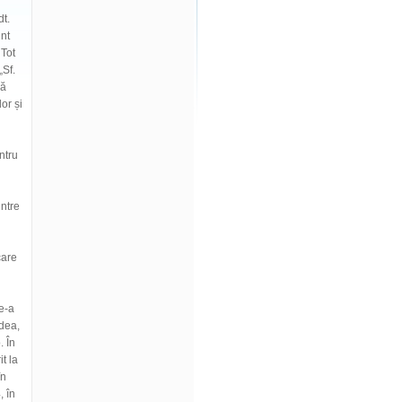
dt.
unt
 Tot
„Sf.
pă
or și
ntru
intre
care
ne-a
adea,
. În
t la
în
, în