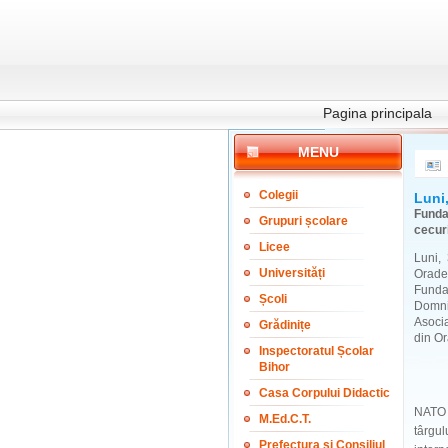
Pagina principala
MENU
Colegii
Luni,
Funda
Grupuri școlare
cecur
Licee
Luni,
Universități
Orade
Funda
Școli
Domn
Asocia
Grădinițe
din O
Inspectoratul Școlar
Bihor
Casa Corpului Didactic
NATO C
M.Ed.C.T.
târgul
Prefectura și Consiliul