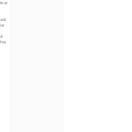
de-al
cală
iar
să
 Pop