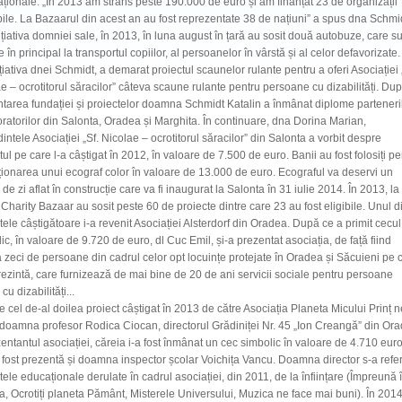
aționale. „În 2013 am strâns peste 190.000 de euro și am finanțat 23 de organizații
bile. La Bazaarul din acest an au fost reprezentate 38 de națiuni” a spus dna Schmi
ițiativa domniei sale, în 2013, în luna august în țară au sosit două autobuze, care s
te în principal la transportul copiilor, al persoanelor în vârstă și al celor defavorizate.
ițiativa dnei Schmidt, a demarat proiectul scaunelor rulante pentru a oferi Asociației 
e – ocrotitorul săracilor” câteva scaune rulante pentru persoane cu dizabilități. Du
tarea fundației și proiectelor doamna Schmidt Katalin a înmânat diplome parteneril
ratorilor din Salonta, Oradea și Marghita. În continuare, dna Dorina Marian,
intele Asociației „Sf. Nicolae – ocrotitorul săracilor” din Salonta a vorbit despre
tul pe care l-a câștigat în 2012, în valoare de 7.500 de euro. Banii au fost folosiți pe
ționarea unui ecograf color în valoare de 13.000 de euro. Ecograful va deservi un
 de zi aflat în construcție care va fi inaugurat la Salonta în 31 iulie 2014. În 2013, la
harity Bazaar au sosit peste 60 de proiecte dintre care 23 au fost eligibile. Unul d
tele câștigătoare i-a revenit Asociației Alsterdorf din Oradea. După ce a primit cecul
ic, în valoare de 9.720 de euro, dl Cuc Emil, și-a prezentat asociația, de față fiind
 zeci de persoane din cadrul celor opt locuințe protejate în Oradea și Săcuieni pe 
rezintă, care furnizează de mai bine de 20 de ani servicii sociale pentru persoane
cu dizabilități...
 cel de-al doilea proiect câștigat în 2013 de către Asociația Planeta Micului Prinț 
 doamna profesor Rodica Ciocan, directorul Grădiniței Nr. 45 „Ion Creangă” din Or
entantul asociației, căreia i-a fost înmânat un cec simbolic în valoare de 4.710 euro
 fost prezentă și doamna inspector școlar Voichița Vancu. Doamna director s-a referi
tele educaționale derulate în cadrul asociației, din 2011, de la înființare (Împreună 
, Ocrotiți planeta Pământ, Misterele Universului, Muzica ne face mai buni). În 2014