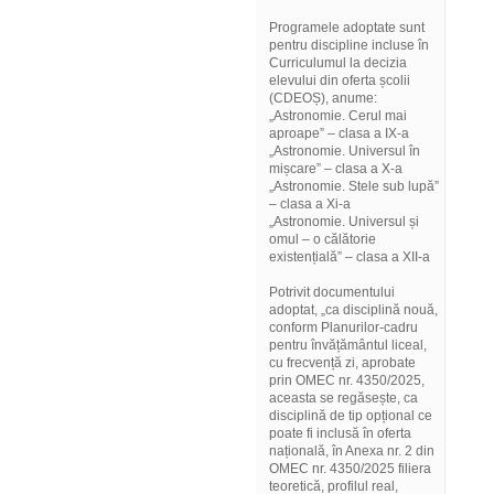
Programele adoptate sunt
pentru discipline incluse în
Curriculumul la decizia
elevului din oferta școlii
(CDEOȘ), anume:
„Astronomie. Cerul mai
aproape” – clasa a IX-a
„Astronomie. Universul în
mișcare” – clasa a X-a
„Astronomie. Stele sub lupă”
– clasa a Xi-a
„Astronomie. Universul și
omul – o călătorie
existențială” – clasa a XII-a
Potrivit documentului
adoptat, „ca disciplină nouă,
conform Planurilor-cadru
pentru învățământul liceal,
cu frecvență zi, aprobate
prin OMEC nr. 4350/2025,
aceasta se regăsește, ca
disciplină de tip opțional ce
poate fi inclusă în oferta
națională, în Anexa nr. 2 din
OMEC nr. 4350/2025 filiera
teoretică, profilul real,