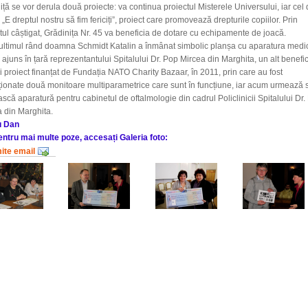
iță se vor derula două proiecte: va continua proiectul Misterele Universului, iar cel 
 „E dreptul nostru să fim fericiți”, proiect care promovează drepturile copiilor. Prin
tul câștigat, Grădinița Nr. 45 va beneficia de dotare cu echipamente de joacă.
ultimul rând doamna Schmidt Katalin a înmânat simbolic planșa cu aparatura medi
 ajuns în țară reprezentantului Spitalului Dr. Pop Mircea din Marghita, un alt benefic
i proiect finanțat de Fundația NATO Charity Bazaar, în 2011, prin care au fost
ționate două monitoare multiparametrice care sunt în funcțiune, iar acum urmează 
scă aparatură pentru cabinetul de oftalmologie din cadrul Policlinicii Spitalului Dr.
 din Marghita.
u Dan
entru mai multe poze, accesați Galeria foto:
mite email