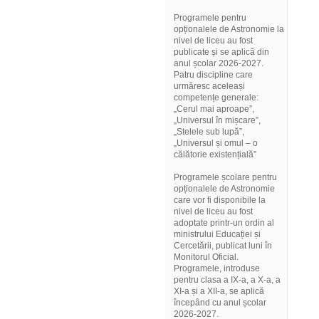
Programele pentru
opționalele de Astronomie la
nivel de liceu au fost
publicate și se aplică din
anul școlar 2026-2027.
Patru discipline care
urmăresc aceleași
competențe generale:
„Cerul mai aproape”,
„Universul în mișcare”,
„Stelele sub lupă”,
„Universul și omul – o
călătorie existențială”
Programele școlare pentru
opționalele de Astronomie
care vor fi disponibile la
nivel de liceu au fost
adoptate printr-un ordin al
ministrului Educației și
Cercetării, publicat luni în
Monitorul Oficial.
Programele, introduse
pentru clasa a IX-a, a X-a, a
XI-a și a XII-a, se aplică
începând cu anul școlar
2026-2027.