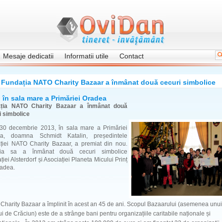
Mesaje dedicatii
Informatii utile
Contact
Fundația NATO Charity Bazaar a înmânat două cecuri simbolice
 în sala mare a Primăriei Oradea
ția NATO Charity Bazaar a înmânat două
i simbolice
 30 decembrie 2013, în sala mare a Primăriei
a, doamna Schmidt Katalin, președintele
ției NATO Charity Bazaar, a premiat din nou.
ia sa a înmânat două cecuri simbolice
ției Alsterdorf și Asociației Planeta Micului Prinț
radea.
harity Bazaar a împlinit în acest an 45 de ani. Scopul Bazaarului (asemenea unui
ui de Crăciun) este de a strânge bani pentru organizațiile caritabile naționale și