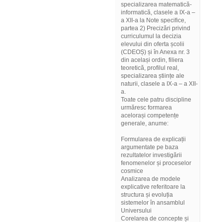
specializarea matematică-
informatică, clasele a IX-a –
a XII-a la Note specifice,
partea 2) Precizări privind
curriculumul la decizia
elevului din oferta școlii
(CDEOȘ) și în Anexa nr. 3
din același ordin, filiera
teoretică, profilul real,
specializarea științe ale
naturii, clasele a IX-a – a XII-
a.
Toate cele patru discipline
urmăresc formarea
acelorași competențe
generale, anume:
Formularea de explicații
argumentate pe baza
rezultatelor investigării
fenomenelor și proceselor
cosmice
Analizarea de modele
explicative referitoare la
structura și evoluția
sistemelor în ansamblul
Universului
Corelarea de concepte și