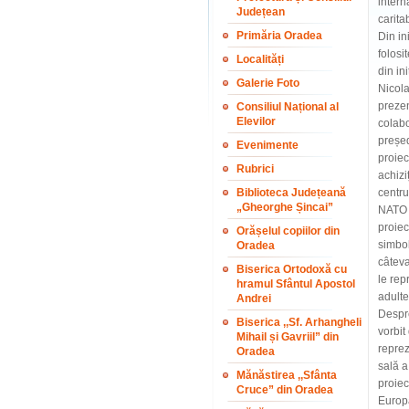
intern
Județean
carita
Primăria Oradea
Din in
folosi
Localități
din in
Galerie Foto
Nicola
prezen
Consiliul Național al
Elevilor
colabo
președ
Evenimente
proiec
Rubrici
achizi
Biblioteca Județeană
centru
„Gheorghe Șincai”
NATO C
proiec
Orășelul copiilor din
simbol
Oradea
câteva
Biserica Ortodoxă cu
le rep
hramul Sfântul Apostol
adulte 
Andrei
Despre
Biserica ,,Sf. Arhangheli
vorbit
Mihail și Gavriil” din
reprez
Oradea
sală a
Mănăstirea ,,Sfânta
proiec
Cruce” din Oradea
Europa