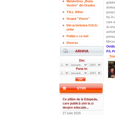
Mănăstirea ,,Buna
grădin
Vestire" din Oradea
doilea
T.N.L. Bihor
proiec
Nu în 
Grupul "Vivere"
care a
Din activitatea O.N.G.-
al unu
urilor
achizi
Poliția e cu noi!
primea
Mircea
Diverse
Ovidi
ARHIVA
P.S. P
Tri
Din:
Pana in:
STIRI
Ce aflăm de la Edupedu,
care publică știri la zi
despre educație...
27 iulie 2026