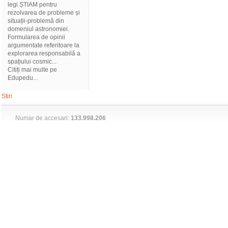
legi ȘTIAM pentru
rezolvarea de probleme și
situații-problemă din
domeniul astronomiei.
Formularea de opinii
argumentate referitoare la
explorarea responsabilă a
spațiului cosmic...
Citiți mai multe pe
Edupedu...
Stiri
Numar de accesari:
133.998.206