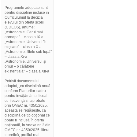
Programele adoptate sunt
pentru discipline incluse în
Curriculumul la decizia
elevului din oferta școlii
(CDEOȘ), anume:
„Astronomie. Cerul mai
aproape” – clasa a IX-a
„Astronomie. Universul în
mișcare” – clasa a X-a
„Astronomie. Stele sub lupă”
– clasa a Xi-a
„Astronomie. Universul și
omul – o călătorie
existențială” – clasa a XII-a
Potrivit documentului
adoptat, „ca disciplină nouă,
conform Planurilor-cadru
pentru învățământul liceal,
cu frecvență zi, aprobate
prin OMEC nr. 4350/2025,
aceasta se regăsește, ca
disciplină de tip opțional ce
poate fi inclusă în oferta
națională, în Anexa nr. 2 din
OMEC nr. 4350/2025 filiera
teoretică, profilul real,