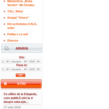
Mănăstirea ,,Buna
Vestire" din Oradea
T.N.L. Bihor
Grupul "Vivere"
Din activitatea O.N.G.-
urilor
Poliția e cu noi!
Diverse
ARHIVA
Din:
Pana in:
STIRI
Ce aflăm de la Edupedu,
care publică știri la zi
despre educație...
27 iulie 2026