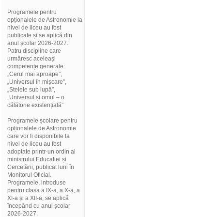
Programele pentru
opționalele de Astronomie la
nivel de liceu au fost
publicate și se aplică din
anul școlar 2026-2027.
Patru discipline care
urmăresc aceleași
competențe generale:
„Cerul mai aproape”,
„Universul în mișcare”,
„Stelele sub lupă”,
„Universul și omul – o
călătorie existențială”
Programele școlare pentru
opționalele de Astronomie
care vor fi disponibile la
nivel de liceu au fost
adoptate printr-un ordin al
ministrului Educației și
Cercetării, publicat luni în
Monitorul Oficial.
Programele, introduse
pentru clasa a IX-a, a X-a, a
XI-a și a XII-a, se aplică
începând cu anul școlar
2026-2027.