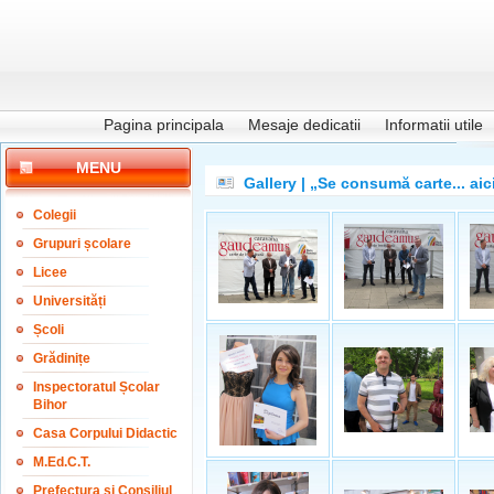
Pagina principala
Mesaje dedicatii
Informatii utile
MENU
Gallery | „Se consumă carte... aic
Colegii
Grupuri școlare
Licee
Universități
Școli
Grădinițe
Inspectoratul Școlar
Bihor
Casa Corpului Didactic
M.Ed.C.T.
Prefectura și Consiliul