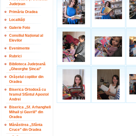
Județean
Primăria Oradea
Localități
Galerie Foto
Consiliul Național al
Elevilor
Evenimente
Rubrici
Biblioteca Județeană
„Gheorghe Șincai”
Orășelul copiilor din
Oradea
Biserica Ortodoxă cu
hramul Sfântul Apostol
Andrei
Biserica ,,Sf. Arhangheli
Mihail și Gavriil” din
Oradea
Mănăstirea ,,Sfânta
Cruce” din Oradea