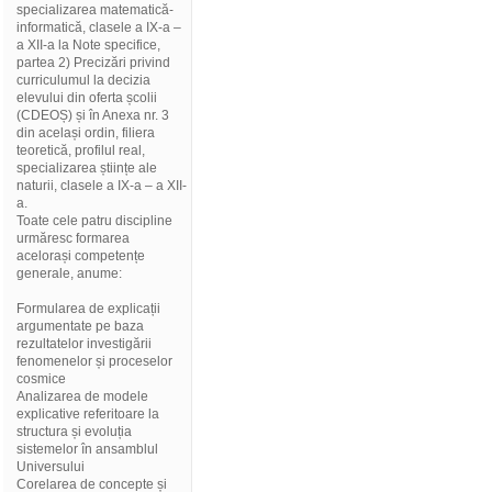
specializarea matematică-
informatică, clasele a IX-a –
a XII-a la Note specifice,
partea 2) Precizări privind
curriculumul la decizia
elevului din oferta școlii
(CDEOȘ) și în Anexa nr. 3
din același ordin, filiera
teoretică, profilul real,
specializarea științe ale
naturii, clasele a IX-a – a XII-
a.
Toate cele patru discipline
urmăresc formarea
acelorași competențe
generale, anume:
Formularea de explicații
argumentate pe baza
rezultatelor investigării
fenomenelor și proceselor
cosmice
Analizarea de modele
explicative referitoare la
structura și evoluția
sistemelor în ansamblul
Universului
Corelarea de concepte și