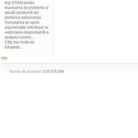
legi ȘTIAM pentru
rezolvarea de probleme și
situații-problemă din
domeniul astronomiei.
Formularea de opinii
argumentate referitoare la
explorarea responsabilă a
spațiului cosmic...
Citiți mai multe pe
Edupedu...
Stiri
Numar de accesari:
134.079.296