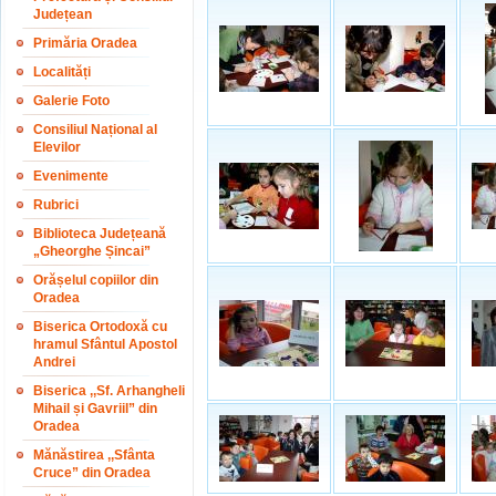
Județean
Primăria Oradea
Localități
Galerie Foto
Consiliul Național al
Elevilor
Evenimente
Rubrici
Biblioteca Județeană
„Gheorghe Șincai”
Orășelul copiilor din
Oradea
Biserica Ortodoxă cu
hramul Sfântul Apostol
Andrei
Biserica ,,Sf. Arhangheli
Mihail și Gavriil” din
Oradea
Mănăstirea ,,Sfânta
Cruce” din Oradea