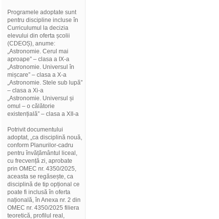
Programele adoptate sunt
pentru discipline incluse în
Curriculumul la decizia
elevului din oferta școlii
(CDEOȘ), anume:
„Astronomie. Cerul mai
aproape” – clasa a IX-a
„Astronomie. Universul în
mișcare” – clasa a X-a
„Astronomie. Stele sub lupă”
– clasa a Xi-a
„Astronomie. Universul și
omul – o călătorie
existențială” – clasa a XII-a
Potrivit documentului
adoptat, „ca disciplină nouă,
conform Planurilor-cadru
pentru învățământul liceal,
cu frecvență zi, aprobate
prin OMEC nr. 4350/2025,
aceasta se regăsește, ca
disciplină de tip opțional ce
poate fi inclusă în oferta
națională, în Anexa nr. 2 din
OMEC nr. 4350/2025 filiera
teoretică, profilul real,