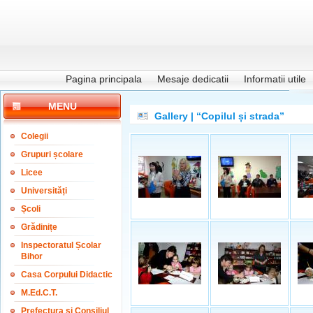
Pagina principala
Mesaje dedicatii
Informatii utile
MENU
Gallery | “Copilul și strada”
Colegii
Grupuri școlare
Licee
Universități
Școli
Grădinițe
Inspectoratul Școlar
Bihor
Casa Corpului Didactic
M.Ed.C.T.
Prefectura și Consiliul