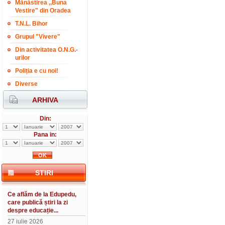
Mănăstirea ,,Buna
Vestire" din Oradea
T.N.L. Bihor
Grupul "Vivere"
Din activitatea O.N.G.-
urilor
Poliția e cu noi!
Diverse
ARHIVA
Din:
Pana in:
STIRI
Ce aflăm de la Edupedu,
care publică știri la zi
despre educație...
27 iulie 2026