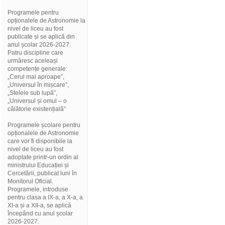
Programele pentru
opționalele de Astronomie la
nivel de liceu au fost
publicate și se aplică din
anul școlar 2026-2027.
Patru discipline care
urmăresc aceleași
competențe generale:
„Cerul mai aproape”,
„Universul în mișcare”,
„Stelele sub lupă”,
„Universul și omul – o
călătorie existențială”
Programele școlare pentru
opționalele de Astronomie
care vor fi disponibile la
nivel de liceu au fost
adoptate printr-un ordin al
ministrului Educației și
Cercetării, publicat luni în
Monitorul Oficial.
Programele, introduse
pentru clasa a IX-a, a X-a, a
XI-a și a XII-a, se aplică
începând cu anul școlar
2026-2027.