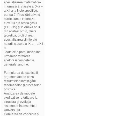
specializarea matematică-
informatică, clasele a IX-a –
a XII-a la Note specifice,
partea 2) Precizări privind
curriculumul la decizia
elevului din oferta școlii
(CDEOȘ) și în Anexa nr. 3
din același ordin, filiera
teoretică, profilul real,
specializarea științe ale
naturii, clasele a IX-a – a XII-
a.
Toate cele patru discipline
urmăresc formarea
acelorași competențe
generale, anume:
Formularea de explicații
argumentate pe baza
rezultatelor investigării
fenomenelor și proceselor
cosmice
Analizarea de modele
explicative referitoare la
structura și evoluția
sistemelor în ansamblul
Universului
Corelarea de concepte și