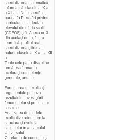
specializarea matematică-
informatică, clasele a IX-a –
a XII-a la Note specifice,
partea 2) Precizări privind
curriculumul la decizia
elevului din oferta școlii
(CDEOȘ) și în Anexa nr. 3
din același ordin, filiera
teoretică, profilul real,
specializarea științe ale
naturii, clasele a IX-a – a XII-
a.
Toate cele patru discipline
urmăresc formarea
acelorași competențe
generale, anume:
Formularea de explicații
argumentate pe baza
rezultatelor investigării
fenomenelor și proceselor
cosmice
Analizarea de modele
explicative referitoare la
structura și evoluția
sistemelor în ansamblul
Universului
Corelarea de concepte și