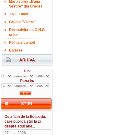
Mănăstirea ,,Buna
Vestire" din Oradea
T.N.L. Bihor
Grupul "Vivere"
Din activitatea O.N.G.-
urilor
Poliția e cu noi!
Diverse
ARHIVA
Din:
Pana in:
STIRI
Ce aflăm de la Edupedu,
care publică știri la zi
despre educație...
27 iulie 2026