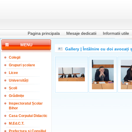
Pagina principala
Mesaje dedicatii
Informatii utile
MENU
Gallery | Întâlnire cu doi avocați
Colegii
Grupuri școlare
Licee
Universități
Școli
Grădinițe
Inspectoratul Școlar
Bihor
Casa Corpului Didactic
M.Ed.C.T.
Prefectura și Consiliul