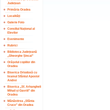
Județean
Primăria Oradea
Localități
Galerie Foto
Consiliul Național al
Elevilor
Evenimente
Rubrici
Biblioteca Județeană
„Gheorghe Șincai”
Orășelul copiilor din
Oradea
Biserica Ortodoxă cu
hramul Sfântul Apostol
Andrei
Biserica ,,Sf. Arhangheli
Mihail și Gavriil” din
Oradea
Mănăstirea ,,Sfânta
Cruce” din Oradea