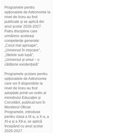
Programele pentru
opționalele de Astronomie la
nivel de liceu au fost
publicate și se aplică din
anul școlar 2026-2027.
Patru discipline care
urmăresc aceleași
competențe generale:
„Cerul mai aproape”,
„Universul în mișcare”,
„Stelele sub lupă”,
„Universul și omul – o
călătorie existențială”
Programele școlare pentru
opționalele de Astronomie
care vor fi disponibile la
nivel de liceu au fost
adoptate printr-un ordin al
ministrului Educației și
Cercetării, publicat luni în
Monitorul Oficial.
Programele, introduse
pentru clasa a IX-a, a X-a, a
XI-a și a XII-a, se aplică
începând cu anul școlar
2026-2027.