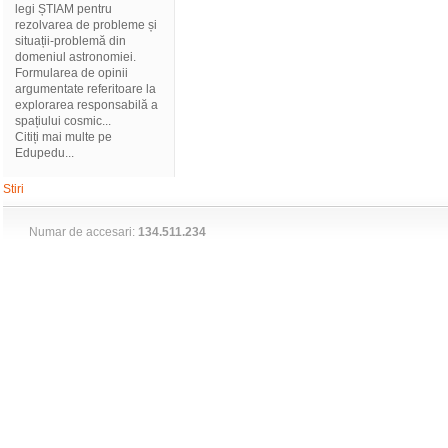
legi ȘTIAM pentru
rezolvarea de probleme și
situații-problemă din
domeniul astronomiei.
Formularea de opinii
argumentate referitoare la
explorarea responsabilă a
spațiului cosmic...
Citiți mai multe pe
Edupedu...
Stiri
Numar de accesari:
134.511.234