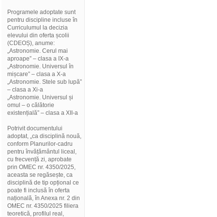
Programele adoptate sunt
pentru discipline incluse în
Curriculumul la decizia
elevului din oferta școlii
(CDEOȘ), anume:
„Astronomie. Cerul mai
aproape” – clasa a IX-a
„Astronomie. Universul în
mișcare” – clasa a X-a
„Astronomie. Stele sub lupă”
– clasa a Xi-a
„Astronomie. Universul și
omul – o călătorie
existențială” – clasa a XII-a
Potrivit documentului
adoptat, „ca disciplină nouă,
conform Planurilor-cadru
pentru învățământul liceal,
cu frecvență zi, aprobate
prin OMEC nr. 4350/2025,
aceasta se regăsește, ca
disciplină de tip opțional ce
poate fi inclusă în oferta
națională, în Anexa nr. 2 din
OMEC nr. 4350/2025 filiera
teoretică, profilul real,