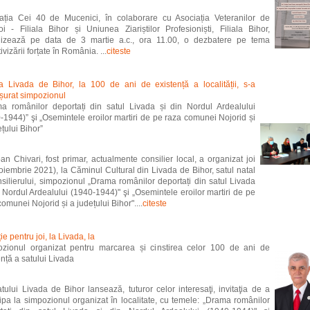
ația Cei 40 de Mucenici, în colaborare cu Asociația Veteranilor de
i - Filiala Bihor și Uniunea Ziariștilor Profesioniști, Filiala Bihor,
izează pe data de 3 martie a.c., ora 11.00, o dezbatere pe tema
ivizării forțate în România. ...
citeste
la Livada de Bihor, la 100 de ani de existență a localității, s-a
șurat simpozionul
a românilor deportați din satul Livada și din Nordul Ardealului
-1944)” şi „Osemintele eroilor martiri de pe raza comunei Nojorid și
țului Bihor”
oan Chivari, fost primar, actualmente consilier local, a organizat joi
oiembrie 2021), la Căminul Cultural din Livada de Bihor, satul natal
nsilierului, simpozionul „Drama românilor deportați din satul Livada
n Nordul Ardealului (1940-1944)" şi „Osemintele eroilor martiri de pe
omunei Nojorid și a județului Bihor"....
citeste
ție pentru joi, la Livada, la
zionul organizat pentru marcarea și cinstirea celor 100 de ani de
ență a satului Livada
satului Livada de Bihor lansează, tuturor celor interesaţi, invitaţia de a
cipa la simpozionul organizat în localitate, cu temele: „Drama românilor