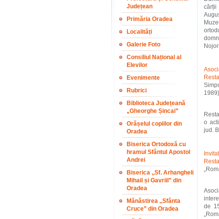
Județean
cărți
Augus
Primăria Oradea
Muzeu
ortod
Localități
domnu
Galerie Foto
Nojori
Consiliul Național al
Elevilor
Asoci
Resta
Evenimente
Simpo
Rubrici
1989)
Biblioteca Județeană
„Gheorghe Șincai”
Resta
o act
Orășelul copiilor din
jud. B
Oradea
Biserica Ortodoxă cu
hramul Sfântul Apostol
Invit
Andrei
Resta
„Româ
Biserica ,,Sf. Arhangheli
Mihail și Gavriil” din
Oradea
Asoci
inter
Mănăstirea ,,Sfânta
de 15
Cruce” din Oradea
„Româ