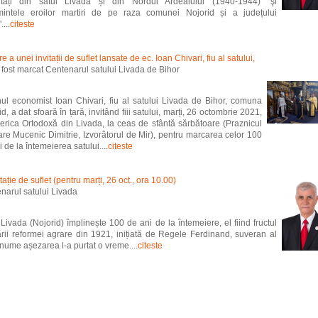
rtați din satul Livada și din Nordul Ardealului (1940-1944)" şi
intele eroilor martiri de pe raza comunei Nojorid și a județului
....
citeste
 a unei invitații de suflet lansate de ec. Ioan Chivari, fiu al satului,
 a fost marcat Centenarul satului Livada de Bihor
l economist Ioan Chivari, fiu al satului Livada de Bihor, comuna
d, a dat sfoară în țară, invitând fiii satului, marți, 26 octombrie 2021,
serica Ortodoxă din Livada, la ceas de sfântă sărbătoare (Praznicul
are Mucenic Dimitrie, Izvorâtorul de Mir), pentru marcarea celor 100
 de la întemeierea satului....
citeste
tație de suflet (pentru marți, 26 oct., ora 10.00)
narul satului Livada
 Livada (Nojorid) împlinește 100 de ani de la întemeiere, el fiind fructul
ării reformei agrare din 1921, inițiată de Regele Ferdinand, suveran al
 nume așezarea l-a purtat o vreme....
citeste