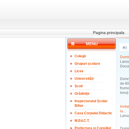
Pagina principala
MENU
Colegii
Dumin
Lans
Grupuri școlare
Docu
Licee
Universități
Domnu
de 80 
Școli
frumos
Ionuț-
Grădinițe
Inspectoratul Școlar
Bihor
Invit
la...
Casa Corpului Didactic
Lansa
M.Ed.C.T.
Prefectura și Consiliul
Dumin