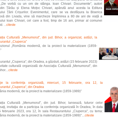
i „De vorbă cu un om de stânga. Ioan Chivari. Documente", autori
tin Țărău și Elena Moțoc Chivari, apărută anul acesta la Editura
lui Țării Crișurilor. Evenimentul, care se va desfășura la Biserica
oxă din Livada, vine să marcheze împlinirea a 80 de ani de viață a
lui Ioan Chivari, cel care a fost, timp de 16 ani, primar al comunei
d. ...
citeste
ația Culturală „Menumorut”, din jud. Bihor, a organizat, astăzi, la
urantul ,,Ciuperca”
zionul „România modernă, de la proiect la materializare (1859-
”
urantul „Ciuperca", din Oradea, a găzduit, astăzi (15 februarie 2023)
ivitate culturală organizată de Asociația Culturală „Menumorut", din
ihor....
citeste
aţie la conferința organizată, miercuri, 15 februarie, ora 12, la
urantul „Ciuperca”, din Oradea
nia modernă, de la proiect la materializare (1859-1989)”
ația Culturală „Menumorut", din jud. Bihor, lansează, tuturor celor
esaţi, invitaţia de a participa la conferința organizată în Oradea, în data
 februarie 2023, ora 12, în sala Restaurantului „Ciuperca", cu tema:
nia modernă, de la proiect la materializare (1859-1989)"....
citeste