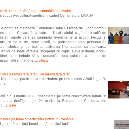
feră de mare sărbătoare, sâmbătă, la Livada!
ni educative, cultural-sportive în cadrul Centenarului LIVADA
a pornit să marcheze Centenarul satului Livada de Bihor, domnul
mist Ioan Chivari, în calitate de fiu al satului, a gândit o suită de
estări variate care să surprindă evenimente și acțiuni trecute și
nte, ca file vii de istorie locală, cu participarea unor personalități
rale, istorice și politice, cu activarea fiilor satului, cu implicarea
enilor de toate vârstele, începând cu copiii, elevii și tinerii, viitorul
ine, care trebuie să-și cunoască istoria satului, ca un act de
sabilitate și mândrie......
citeste
 țara a rămas fără țărani, iar țăranii fără țară”
a Nojorid, am participat la o dezbatere pe tema colectivizării forțate în
nia
tă din 3 martie 2022, dezbaterea pe tema colectivizării forțate în
ia s-a desfășurat joi, 24 martie, la Restaurantul California din
d....
citeste
batere pe tema colectivizării forțate în România
țara a rămas fără țărani, iar țăranii fără țară”