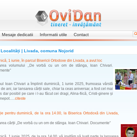
Mesaje dedicatii
Informatii utile
Contact
Localități | Livada, comuna Nojorid
ică, 1 iunie, în parcul Bisericii Ortodoxe din Livada, a avut loc
area volumului ,,De vorbă cu un om de stânga, Ioan Chivari.
mente”
l Ioan Chivari a împlinit duminică, 1 iunie 2025, frumoasa vârstă
de ani, iar lansarea cărții sale, chiar la ceas aniversar, a fost cel mai
 dar posibil pe care i l-au făcut cei dragi, Alina-fiică, Cristi-ginere și
nepot......
citeste
ație pentru duminică, de la ora 14.00, la Biserica Ortodoxă din Livada,
rea cărții „De vorbă cu un om de stânga. Ioan Chivari. Documente”
ică, 1 iunie 2025, de la ora 14.00, vă invităm să luați parte la lansarea