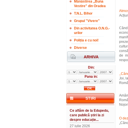
Mănăstirea ,,Buna
Vestire" din Oradea
Atmos
T.N.L. Bihor
Acțiu
Grupul "Vivere"
Când 
Din activitatea O.N.G.-
econo
urilor
manif
Poliția e cu noi!
preze
cultu
Diverse
consăt
de mâ
ARHIVA
respon
Din:
,,Când
Pana in:
Joi, l
Româ
Amâna
STIRI
Român
Nojori
Ce aflăm de la Edupedu,
care publică știri la zi
O dez
despre educație...
„Când 
27 iulie 2026