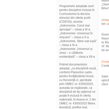
depo
„Osem
Programele adoptate sunt
Bihor"
pentru discipline incluse în
Curriculumul la decizia
elevului din oferta școlii
Urmare
(CDEOȘ), anume:
Ieri,
„Astronomie. Cerul mai
aproape” – clasa a IX-a
„Astronomie. Universul în
Domnu
mișcare” – clasa a X-a
Nojori
„Astronomie. Stele sub lupă”
la Bi
– clasa a Xi-a
Sf. M
„Astronomie. Universul și
de ani
omul – o călătorie
existențială” – clasa a XII-a
O invi
Potrivit documentului
Cente
adoptat, „ca disciplină nouă,
conform Planurilor-cadru
pentru învățământul liceal,
Satul
cu frecvență zi, aprobate
aplic
prin OMEC nr. 4350/2025,
cărui
aceasta se regăsește, ca
disciplină de tip opțional ce
poate fi inclusă în oferta
națională, în Anexa nr. 2 din
OMEC nr. 4350/2025 filiera
teoretică, profilul real,