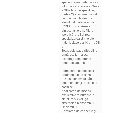
specializarea matematică-
informatică, clasele a IX-a –
a XII-a la Note specifice,
partea 2) Precizări privind
curriculumul la decizia
elevului din oferta școlii
(CDEOȘ) și în Anexa nr. 3
din același ordin, filiera
teoretică, profilul real,
specializarea științe ale
naturii, clasele a IX-a – a XII-
a.
Toate cele patru discipline
urmăresc formarea
acelorași competențe
generale, anume:
Formularea de explicații
argumentate pe baza
rezultatelor investigării
fenomenelor și proceselor
cosmice
Analizarea de modele
explicative referitoare la
structura și evoluția
sistemelor în ansamblul
Universului
Corelarea de concepte și