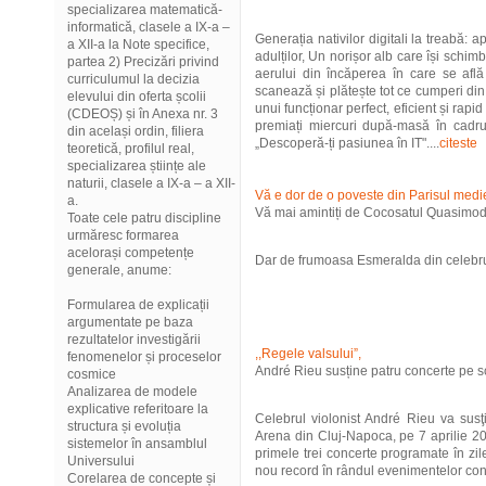
specializarea matematică-
informatică, clasele a IX-a –
Generația nativilor digitali la treabă: a
a XII-a la Note specifice,
adulților, Un norișor alb care își schim
partea 2) Precizări privind
aerului din încăperea în care se află 
curriculumul la decizia
scanează și plătește tot ce cumperi din
elevului din oferta școlii
unui funcționar perfect, eficient și rapid
(CDEOȘ) și în Anexa nr. 3
premiați miercuri după-masă în cadrul
din același ordin, filiera
„Descoperă-ți pasiunea în IT"....
citeste
teoretică, profilul real,
specializarea științe ale
naturii, clasele a IX-a – a XII-
Vă e dor de o poveste din Parisul medi
a.
Vă mai amintiți de Cocosatul Quasimod
Toate cele patru discipline
urmăresc formarea
acelorași competențe
Dar de frumoasa Esmeralda din celebrul
generale, anume:
Formularea de explicații
argumentate pe baza
rezultatelor investigării
,,Regele valsului”,
fenomenelor și proceselor
André Rieu susține patru concerte pe 
cosmice
Analizarea de modele
explicative referitoare la
Celebrul violonist André Rieu va susţ
structura și evoluția
Arena din Cluj-Napoca, pe 7 aprilie 2
sistemelor în ansamblul
primele trei concerte programate în zile
Universului
nou record în rândul evenimentelor conc
Corelarea de concepte și