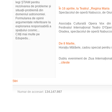
legi ȘTIAM pentru
rezolvarea de probleme și
În 16 aprilie, la Teatrul ,,Regina Maria
situații-problemă din
Spectacolul de operă Nabucco, de Giu
domeniul astronomiei.
Formularea de opinii
argumentate referitoare la
Asociația Culturală Opera Vox din
explorarea responsabilă a
Festivalul Internațional Teatro D'Ope
spațiului cosmic...
Oradea, spectacolul de operă Nabucco 
Citiți mai multe pe
Edupedu...
De 8 Martie,
Horațiu Mălăele, cadou special pentru 
Dublu eveniment de Ziua Internațional
...
citeste
Stiri
Numar de accesari:
134.147.987