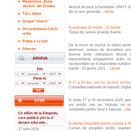
Mănăstirea ,,Buna
Vestire" din Oradea
Muzică de pace și bunăstare. UNITY S
țări și cinci generații....
citeste
T.N.L. Bihor
Grupul "Vivere"
În perioada 18 martie - 23 aprilie
Din activitatea O.N.G.-
Târgul de cariere privește înainte
urilor
Poliția e cu noi!
De la locuri de muncă la sfaturi pent
Diverse
webinarii, sesiuni de dezvoltare pro
diverse teme, interacțiuni directe 
ARHIVA
reprezentanții angajatorilor activi, 
oportunitățile vor fi disponibile vizitato
martie - 23 aprilie 2021. ...
citeste
Din:
Pana in:
În 17 și 20 dec., are loc, on-line, la Cl
Competiția națională de esports, Digit
În zilele 17 și 20 decembrie 2020, pe
STIRI
vor urmări, live, pe Youtube, cei m
competiție pentru locul 1 național....
cite
Ce aflăm de la Edupedu,
care publică știri la zi
despre educație...
În atenția diriginților pentru clasele a XI
Cursuri de pregătire pentru examen
27 iulie 2026