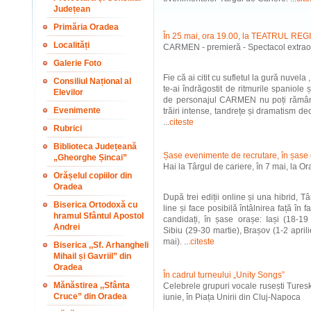
Județean
Primăria Oradea
În 25 mai, ora 19.00, la TEATRUL R
Localități
CARMEN - premieră - Spectacol extraor
Galerie Foto
Fie că ai citit cu sufletul la gură nuvel
Consiliul Național al
te-ai îndrăgostit de ritmurile spaniole
Elevilor
de personajul CARMEN nu poți rămâne i
Evenimente
trăiri intense, tandrețe și dramatism de
...
citeste
Rubrici
Biblioteca Județeană
Șase evenimente de recrutare, în șase
„Gheorghe Șincai”
Hai la Târgul de cariere, în 7 mai, la O
Orășelul copiilor din
Oradea
După trei ediții online și una hibrid, Tâ
Biserica Ortodoxă cu
line și face posibilă întâlnirea față în 
hramul Sfântul Apostol
candidați, în șase orașe: Iași (18-19
Andrei
Sibiu (29-30 martie), Brașov (1-2 apri
mai). ...
citeste
Biserica ,,Sf. Arhangheli
Mihail și Gavriil” din
Oradea
În cadrul turneului „Unity Songs”
Mănăstirea ,,Sfânta
Celebrele grupuri vocale rusești Ture
Cruce” din Oradea
iunie, în Piața Unirii din Cluj-Napoca