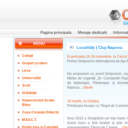
Pagina principala
Mesaje dedicatii
Informati
MENU
Localități | Cluj-Napoca
Colegii
În perioada 16-18 noiembrie, la Cercul 
Primul Simpozion Internațional de Api-
Grupuri școlare
Licee
Ne propunem ca acest Simpozion, organi
Universități
Militar de Urgență ,,Dr. Constantin Pa
de Apiterapie, Fitoterapie și Aroma
Școli
Napoca....
citeste
Grădinițe
Inspectoratul Școlar
18 martie, la Oradea,
Bihor
Primăvara începe cu Târgul de Cariere
Casa Corpului Didactic
Anul 2022 a înregistrat cel mai mare n
M.Ed.C.T.
Acest lucru a fost ilustrat și prin i
Prefectura și Consiliul
evenimentelor Târgul de Cariere. ...
cite