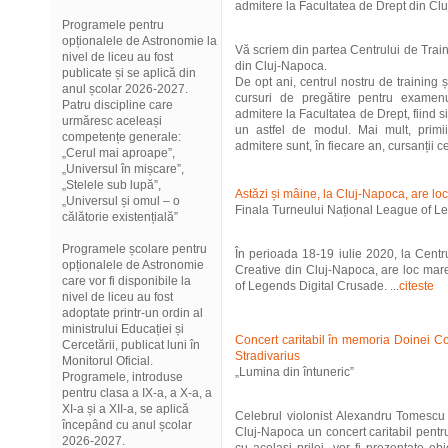
admitere la Facultatea de Drept din Cl
Programele pentru
opționalele de Astronomie la
Vă scriem din partea Centrului de Trai
nivel de liceu au fost
din Cluj-Napoca.
publicate și se aplică din
De opt ani, centrul nostru de training
anul școlar 2026-2027.
cursuri de pregătire pentru examen
Patru discipline care
admitere la Facultatea de Drept, fiind s
urmăresc aceleași
un astfel de modul. Mai mult, primi
competențe generale:
admitere sunt, în fiecare an, cursanții ce
„Cerul mai aproape”,
„Universul în mișcare”,
„Stelele sub lupă”,
Astăzi și mâine, la Cluj-Napoca, are loc
„Universul și omul – o
Finala Turneului Național League of L
călătorie existențială”
Programele școlare pentru
În perioada 18-19 iulie 2020, la Centr
opționalele de Astronomie
Creative din Cluj-Napoca, are loc mar
care vor fi disponibile la
of Legends Digital Crusade. ...
citeste
nivel de liceu au fost
adoptate printr-un ordin al
ministrului Educației și
Concert caritabil în memoria Doinei C
Cercetării, publicat luni în
Stradivarius
Monitorul Oficial.
„Lumina din întuneric”
Programele, introduse
pentru clasa a IX-a, a X-a, a
XI-a și a XII-a, se aplică
Celebrul violonist Alexandru Tomescu 
începând cu anul școlar
Cluj-Napoca un concert caritabil pentr
2026-2027.