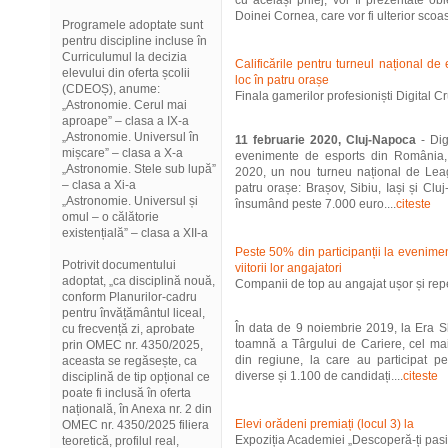
cu același prilej, vor fi prezentate o
Doinei Cornea, care vor fi ulterior scoase 
Programele adoptate sunt
pentru discipline incluse în
Curriculumul la decizia
Calificările pentru turneul național d
elevului din oferta școlii
loc în patru orașe
(CDEOȘ), anume:
Finala gamerilor profesioniști Digital
„Astronomie. Cerul mai
aproape” – clasa a IX-a
„Astronomie. Universul în
11 februarie 2020, Cluj-Napoca
- Dig
mișcare” – clasa a X-a
evenimente de esports din România, 
„Astronomie. Stele sub lupă”
2020, un nou turneu național de Leag
– clasa a Xi-a
patru orașe: Brașov, Sibiu, Iași și Cluj
„Astronomie. Universul și
însumând peste 7.000 euro....
citeste
omul – o călătorie
existențială” – clasa a XII-a
Peste 50% din participanții la eveniment 
Potrivit documentului
viitorii lor angajatori
adoptat, „ca disciplină nouă,
Companii de top au angajat ușor și re
conform Planurilor-cadru
pentru învățământul liceal,
În data de 9 noiembrie 2019, la Era S
cu frecvență zi, aprobate
toamnă a Târgului de Cariere, cel ma
prin OMEC nr. 4350/2025,
din regiune, la care au participat 
aceasta se regăsește, ca
diverse și 1.100 de candidați....
citeste
disciplină de tip opțional ce
poate fi inclusă în oferta
națională, în Anexa nr. 2 din
Elevi orădeni premiați (locul 3) la
OMEC nr. 4350/2025 filiera
Expoziția Academiei „Descoperă-ți pasiu
teoretică, profilul real,