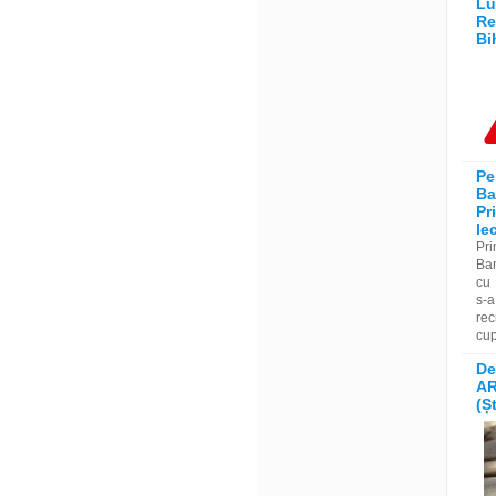
Lu
Re
Bi
Pe
Ba
Pr
le
Pr
Bam
cu 
s-a
rec
cup
De
AR
(Ș