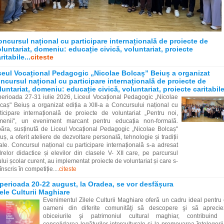
ncursul național cu participare internațională de proiecte de
luntariat, domeniu: educație civică, voluntariat, proiecte
ritabile...
citeste
ceul Vocațional Pedagogic „Nicolae Bolcaș” Beiuș a organizat
ncursul național cu participare internațională de proiecte de
luntariat, domeniu: educație civică, voluntariat, proiecte caritabil
perioada 27-31 iulie 2026, Liceul Vocațional Pedagogic „Nicolae
caș" Beiuș a organizat ediția a XIII-a a Concursului național cu
ticipare internațională de proiecte de voluntariat „Pentru noi,
menii", un eveniment marcant pentru educația non-formală.
ăra, susținută de Liceul Vocațional Pedagogic „Nicolae Bolcaș"
uș, a oferit ateliere de dezvoltare personală, tehnologie și tradiții
ale. Concursul național cu participare internațională s-a adresat
relor didactice și elevilor din clasele V- XII care, pe parcursul
lui școlar curent, au implementat proiecte de voluntariat și care s-
înscris în competiție....
citeste
 perioada 20-22 august, la Oradea, se vor desfășura
lele Culturii Maghiare
Evenimentul Zilele Culturii Maghiare oferă un cadru ideal pentru
oameni din diferite comunităţi să descopere şi să aprecie
obiceiurile şi patrimoniul cultural maghiar, contribuind 