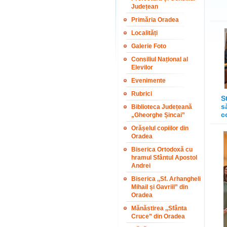
Județean
Primăria Oradea
Localități
Galerie Foto
Consiliul Național al
Elevilor
Evenimente
Rubrici
S
s
Biblioteca Județeană
c
„Gheorghe Șincai”
Orășelul copiilor din
Oradea
Biserica Ortodoxă cu
hramul Sfântul Apostol
Andrei
Biserica ,,Sf. Arhangheli
Mihail și Gavriil” din
Oradea
Mănăstirea ,,Sfânta
Cruce” din Oradea