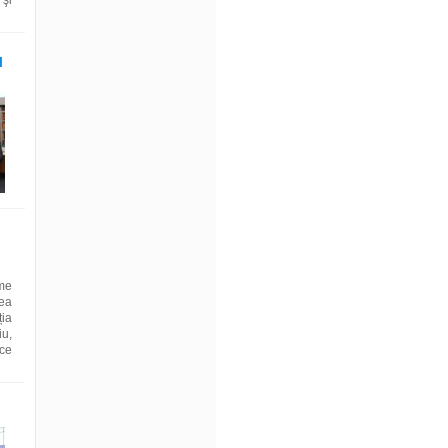
 şi
l
eme
ea
ția
iu,
ice