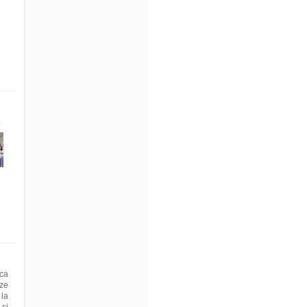
e
 ca
ze
la