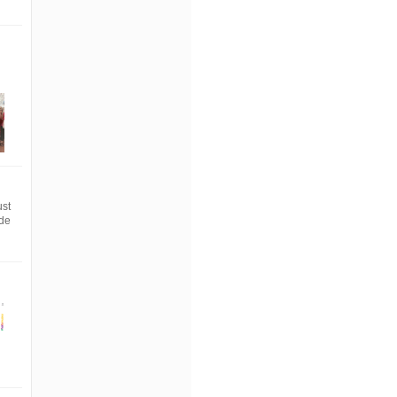
ust
 de