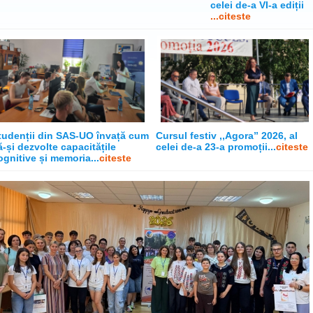
celei de-a VI-a ediții
...citeste
tudenții din SAS-UO învață cum
Cursul festiv ,,Agora” 2026, al
ă-și dezvolte capacitățile
celei de-a 23-a promoții...
citeste
ognitive și memoria...
citeste