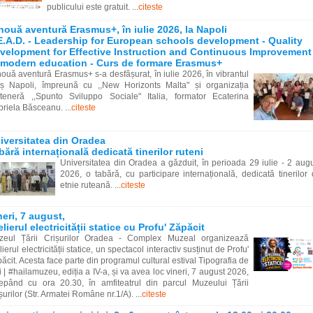
publicului este gratuit. ...
citeste
nouă aventură Erasmus+, în iulie 2026, la Napoli
E.A.D. - Leadership for European schools development - Quality
velopment for Effective Instruction and Continuous Improvement
 modern education - Curs de formare Erasmus+
ouă aventură Erasmus+ s-a desfășurat, în iulie 2026, în vibrantul
aș Napoli, împreună cu ,,New Horizonts Malta" și organizația
teneră ,,Spunto Sviluppo Sociale" Italia, formator Ecaterina
riela Băsceanu. ...
citeste
iversitatea din Oradea
bără internațională dedicată tinerilor ruteni
Universitatea din Oradea a găzduit, în perioada 29 iulie - 2 aug
2026, o tabără, cu participare internațională, dedicată tinerilor
etnie ruteană. ...
citeste
neri, 7 august,
elierul electricității statice cu Profu' Zăpăcit
zeul Țării Crișurilor Oradea - Complex Muzeal organizează
lierul electricității statice, un spectacol interactiv susținut de Profu'
ăcit. Acesta face parte din programul cultural estival Tipografia de
i | #hailamuzeu, ediția a IV-a, și va avea loc vineri, 7 august 2026,
epând cu ora 20.30, în amfiteatrul din parcul Muzeului Țării
șurilor (Str. Armatei Române nr.1/A). ...
citeste