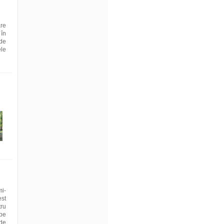
are
 în
 de
ele
mi-
est
tru
 pe
 de