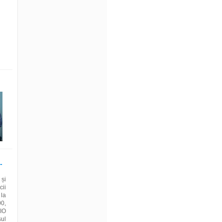
-
și
cii
 la
00,
TIO
sul