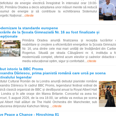
deficitului de energie electrică înregistrat în intervalul orar 19.00-
00, Primăria Oradea a decis adoptarea unor măsuri menite să reducă
nsumul de energie și să contribuie la echilibrarea Sistemului
rgetic Național....
citeste
dernizare la standarde europene
crările de la Școala Gimnazială Nr. 16 au fost finalizate și
cepționate
Primăria Oradea anunță finalizarea și recepția lucrărilor 
reabilitare și creștere a eficientizării energetice la Școala Gimnazi
Nr. 16, una dintre cele mai mari unități de învățământ din Cartie
Rogerius. Situată pe strada Călugăreni nr. 4, instituția a f
modernizată complet, oferind acum elevilor și cadrelor didactice
mediu educațional optim, sigur și confortabil....
citeste
but istoric la BBC Proms
exandra Dăriescu, prima pianistă română care urcă pe scena
stivalului legendar
titutul Cultural Român de la Londra anunță debutul pianistei române
xandra Dăriescu în cadrul BBC Proms, legendarul festival estival de
ică clasică organizat de BBC și desfășurat anual la Royal Albert Hall
 Londra și în alte orașe din Marea Britanie. Concertul va avea loc
rcuri, 5 august 2026, de la ora 18.00, iar artista va evolua pe scena
al Albert Hall alături de The Hallé Orchestra din Manchester, sub
ducerea dirijorului Kahchun Wong. ...
citeste
ve Peace a Chance - Hiroshima 81