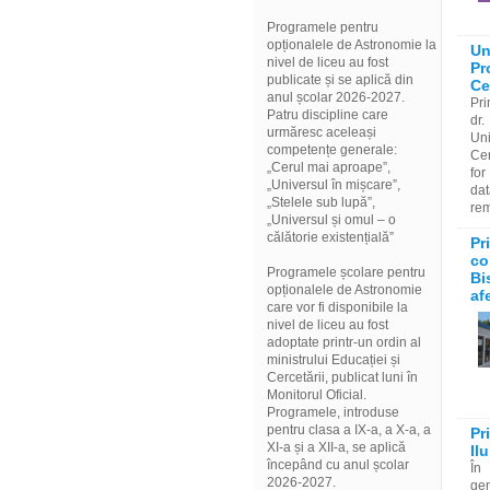
Programele pentru
opționalele de Astronomie la
Un
nivel de liceu au fost
Pr
publicate și se aplică din
Ce
anul școlar 2026-2027.
Pri
Patru discipline care
dr.
urmăresc aceleași
Uni
competențe generale:
Cer
„Cerul mai aproape”,
for
„Universul în mișcare”,
da
„Stelele sub lupă”,
rem
„Universul și omul – o
călătorie existențială”
Pr
co
Programele școlare pentru
Bi
opționalele de Astronomie
af
care vor fi disponibile la
nivel de liceu au fost
adoptate printr-un ordin al
ministrului Educației și
Cercetării, publicat luni în
Monitorul Oficial.
Programele, introduse
pentru clasa a IX-a, a X-a, a
Pr
XI-a și a XII-a, se aplică
Il
începând cu anul școlar
În 
2026-2027.
gen