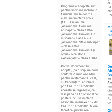
al 
Programele adoptate sunt
23.
pentru discipline incluse în
co
Curriculumul la decizia
Ene
elevului din oferta școlii
(CDEOȘ), anume:
„Astronomie. Cerul mai
Mo
aproape” – clasa a IX-a
Lu
„Astronomie. Universul în
re
mișcare” – clasa a X-a
„Astronomie. Stele sub lupă”
– clasa a Xi-a
„Astronomie. Universul și
omul – o călătorie
existențială” – clasa a XII-a
Potrivit documentului
De
adoptat, „ca disciplină nouă,
Al
conform Planurilor-cadru
fe
pentru învățământul liceal,
Ins
cu frecvență zi, aprobate
Ale
prin OMEC nr. 4350/2025,
muz
aceasta se regăsește, ca
din
disciplină de tip opțional ce
mie
poate fi inclusă în oferta
Roy
națională, în Anexa nr. 2 din
con
OMEC nr. 4350/2025 filiera
teoretică, profilul real,
Gi