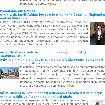
consolidarea legăturilor interculturale şi la promovarea înţelegerii
respectului reciproc....
citeste
iversitatea din Oradea
of. univ. dr. habil. Adrian Hatos a fost numit în Consiliul Național a
rcetării Științifice
n Ordinul Ministerului Educației și Cercetării, nr. 4577/2026, prof. univ.
 habil. Adrian Hatos, conducătorul Școlii Doctorale de Sociologie a
versității din Oradea, a fost numit membru al Consiliului Național al
cetării Științifice (CNCS). Numirea universitarului orădean în acest
 științific național, dedicat cercetării și dezvoltării, confirmă, încă o
tă, creșterea prestigiului Universității din Oradea și evoluția
arcabilă a școlii ei de Sociologie....
citeste
imăria Oradea extinde măsurile de protecție a populației în
ntextul caniculei
sericile din municipiu devin puncte de refugiu pentru persoanele
ectate de temperaturile extreme
În contextul avertizărilor meteorologice privind temperaturile extr
și disconfortul termic accentuat, Primăria Municipiului Orad
continuă măsurile de protejare a populației, punând la dispozi
cetățenilor o rețea extinsă de spații răcoroase și puncte de refug
destinate în special persoanelor vârstnice, celor cu afecțiuni cron
și tuturor celor afectați de caniculă....
citeste
imăria Oradea ia măsuri pentru reducerea consumului de energie
uminatul public va fi aprins cu o oră mai târziu
contextul situației energetice de la nivel național și european,
erată de seceta prelungită și de nivelul scăzut al Dunării, precum și