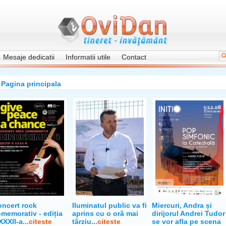
Mesaje dedicatii
Informatii utile
Contact
Pagina principala
ncert rock
Iluminatul public va fi
Miercuri, Andra și
memorativ - ediția
aprins cu o oră mai
dirijorul Andrei Tudor
XXXII-a...
citeste
târziu...
citeste
se vor afla pe scena