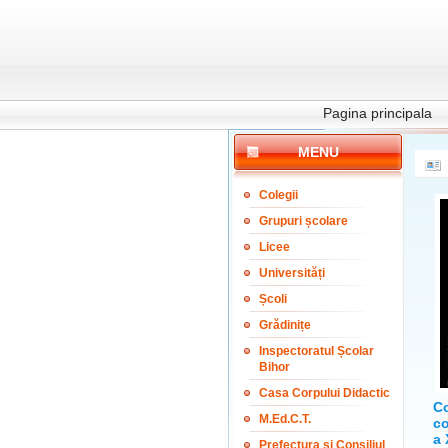
Pagina principala
MENU
Colegii
Grupuri școlare
Licee
Universități
Școli
Grădinițe
Inspectoratul Școlar
Bihor
Casa Corpului Didactic
Co
M.Ed.C.T.
co
a 
Prefectura și Consiliul