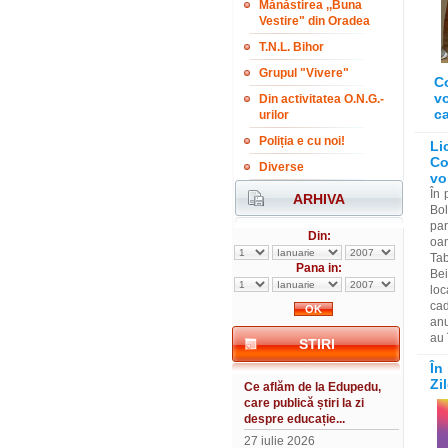
Mănăstirea ,,Buna
Vestire" din Oradea
T.N.L. Bihor
Grupul "Vivere"
Co
vo
Din activitatea O.N.G.-
ca
urilor
Poliția e cu noi!
Li
Co
Diverse
vo
În 
ARHIVA
Bol
par
Din:
oa
Tab
Pana in:
Bei
loc
cad
anu
au 
STIRI
În
Zi
Ce aflăm de la Edupedu,
care publică știri la zi
despre educație...
27 iulie 2026