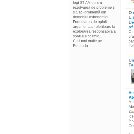
legi ȘTIAM pentru
rezolvarea de probleme și
situații-problemă din
O 
domeniul astronomiei.
L.
Formularea de opinii
De
argumentate referitoare la
of
explorarea responsabilă a
O n
spațiului cosmic...
or
Citiți mai multe pe
par
Edupedu...
Gab
Un
Ta
Vi
At
Mu
Ate
Zăp
ide
înc
Cri