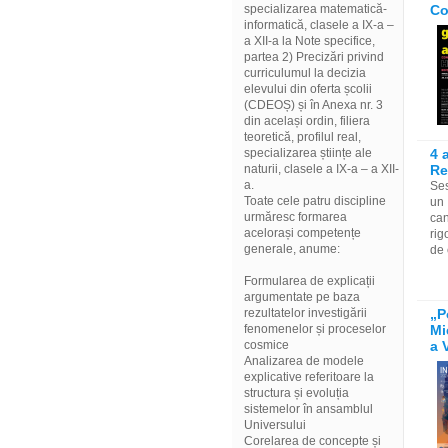
specializarea matematică-
Co
informatică, clasele a IX-a –
a XII-a la Note specifice,
partea 2) Precizări privind
curriculumul la decizia
elevului din oferta școlii
(CDEOȘ) și în Anexa nr. 3
din același ordin, filiera
teoretică, profilul real,
specializarea științe ale
4 
naturii, clasele a IX-a – a XII-
Re
a.
Ses
Toate cele patru discipline
un 
urmăresc formarea
can
acelorași competențe
rig
generale, anume:
de 
Formularea de explicații
argumentate pe baza
rezultatelor investigării
„P
fenomenelor și proceselor
Mi
cosmice
a V
Analizarea de modele
explicative referitoare la
structura și evoluția
sistemelor în ansamblul
Universului
Corelarea de concepte și