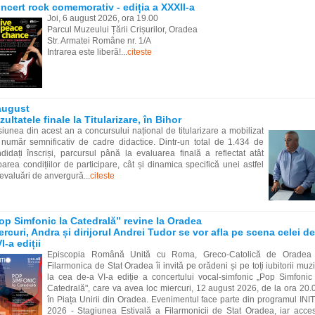
ncert rock comemorativ - ediția a XXXII-a
Joi, 6 august 2026, ora 19.00
Parcul Muzeului Țării Crișurilor, Oradea
Str. Armatei Române nr. 1/A
Intrarea este liberă!...
citeste
august
zultatele finale la Titularizare, în Bihor
iunea din acest an a concursului național de titularizare a mobilizat
număr semnificativ de cadre didactice. Dintr-un total de 1.434 de
didați înscriși, parcursul până la evaluarea finală a reflectat atât
oarea condițiilor de participare, cât și dinamica specifică unei astfel
evaluări de anvergură...
citeste
op Simfonic la Catedrală” revine la Oradea
ercuri, Andra și dirijorul Andrei Tudor se vor afla pe scena celei de
I-a ediții
Episcopia Română Unită cu Roma, Greco-Catolică de Oradea 
Filarmonica de Stat Oradea îi invită pe orădeni și pe toți iubitorii muzi
la cea de-a VI-a ediție a concertului vocal-simfonic „Pop Simfonic
Catedrală", care va avea loc miercuri, 12 august 2026, de la ora 20.
în Piața Unirii din Oradea. Evenimentul face parte din programul INI
2026 - Stagiunea Estivală a Filarmonicii de Stat Oradea, iar acce