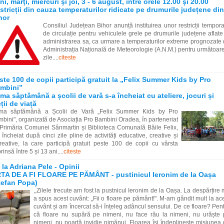
ni, marţi, miercuri şi joi, 3 - 6 august, între orele 12.00 şi 20.00
stricții din cauza temperaturilor ridicate pe drumurile județene din
hor
Consiliul Județean Bihor anunță instituirea unor restricții tempor
de circulație pentru vehiculele grele pe drumurile județene aflate
administrarea sa, ca urmare a temperaturilor extreme prognozate
Administrația Națională de Meteorologie (A.N.M.) pentru următoar
zile....
citeste
ste 100 de copii participă gratuit la „Felix Summer Kids by Pro
mbini”
ima săptămână a școlii de vară s-a încheiat cu ateliere, jocuri și
cții de viață
ima săptămână a Școlii de Vară „Felix Summer Kids by Pro
bini", organizată de Asociația Pro Bambini Oradea, în parteneriat
Primăria Comunei Sânmartin și Biblioteca Comunală Băile Felix,
 încheiat după cinci zile pline de activități educative, creative și
reative, la care participă gratuit peste 100 de copii cu vârsta
rinsă între 5 și 13 ani....
citeste
 la Adriana Pele - Opinii
TA DE A FI FLOARE PE PĂMÂNT - pustinicul Ieronim de la Oașa
tefan Popa)
,,Zilele trecute am fost la pustnicul Ieronim de la Oașa. La despărțire 
a spus acest cuvânt: „Fii o floare pe pământ!". M-am gândit mult la ac
cuvânt și am încercat să-i înțeleg adâncul sensului. De ce floare? Pen
că floare nu supără pe nimeni, nu face rău la nimeni, nu urăște
nimeni, nu poartă invidie nimănui. Floarea își îndeplinește misiunea