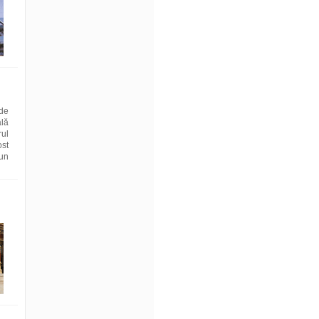
de
ală
rul
ost
 un