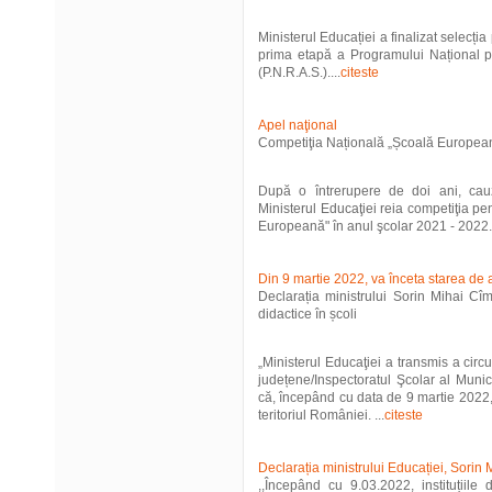
Ministerul Educației a finalizat selecția
prima etapă a Programului Național 
(P.N.R.A.S.)....
citeste
Apel naţional
Competiţia Națională „Școală Europea
După o întrerupere de doi ani, ca
Ministerul Educaţiei reia competiţia pen
Europeană" în anul şcolar 2021 - 2022. 
Din 9 martie 2022, va înceta starea de al
Declarația ministrului Sorin Mihai Cîm
didactice în școli
„Ministerul Educaţiei a transmis a circ
județene/Inspectoratul Şcolar al Munic
că, începând cu data de 9 martie 2022, 
teritoriul României. ...
citeste
Declarația ministrului Educației, Sorin
,,Începând cu 9.03.2022, instituțiile