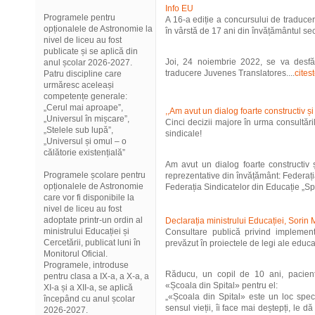
Info EU
Programele pentru
A 16-a ediție a concursului de traduce
opționalele de Astronomie la
în vârstă de 17 ani din învățământul s
nivel de liceu au fost
publicate și se aplică din
Joi, 24 noiembrie 2022, se va desfă
anul școlar 2026-2027.
traducere Juvenes Translatores....
cites
Patru discipline care
urmăresc aceleași
competențe generale:
„Cerul mai aproape”,
,,Am avut un dialog foarte constructiv și
„Universul în mișcare”,
Cinci decizii majore în urma consultăril
„Stelele sub lupă”,
sindicale!
„Universul și omul – o
călătorie existențială”
Am avut un dialog foarte constructiv ș
Programele școlare pentru
reprezentative din învățământ: Federați
opționalele de Astronomie
Federația Sindicatelor din Educație „Spi
care vor fi disponibile la
nivel de liceu au fost
adoptate printr-un ordin al
Declarația ministrului Educației, Sorin
ministrului Educației și
Consultare publică privind implement
Cercetării, publicat luni în
prevăzut în proiectele de legi ale educa
Monitorul Oficial.
Programele, introduse
Răducu, un copil de 10 ani, pacien
pentru clasa a IX-a, a X-a, a
«Școala din Spital» pentru el:
XI-a și a XII-a, se aplică
„«Școala din Spital» este un loc speci
începând cu anul școlar
sensul vieții, îi face mai deștepți, le d
2026-2027.