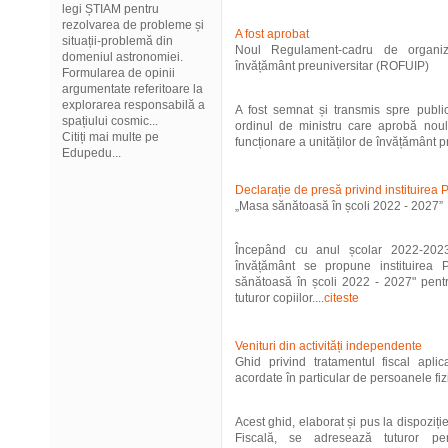
legi ȘTIAM pentru
rezolvarea de probleme și
A fost aprobat
situații-problemă din
Noul Regulament-cadru de organiza
domeniul astronomiei.
învățământ preuniversitar (ROFUIP)
Formularea de opinii
argumentate referitoare la
explorarea responsabilă a
A fost semnat și transmis spre publi
spațiului cosmic...
ordinul de ministru care aprobă nou
Citiți mai multe pe
funcționare a unităților de învățământ p
Edupedu...
Declarație de presă privind instituirea 
„Masa sănătoasă în școli 2022 - 2027”
Începând cu anul școlar 2022-2023,
învățământ se propune instituirea 
sănătoasă în școli 2022 - 2027" pentru
tuturor copiilor....
citeste
Venituri din activități independente
Ghid privind tratamentul fiscal aplica
acordate în particular de persoanele fiz
Acest ghid, elaborat și pus la dispoziț
Fiscală, se adresează tuturor pe