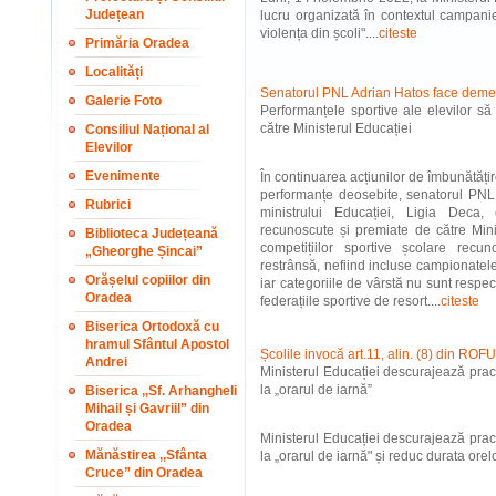
Județean
lucru organizată în contextul campani
violența din școli"....
citeste
Primăria Oradea
Localități
Senatorul PNL Adrian Hatos face demer
Galerie Foto
Performanțele sportive ale elevilor să
către Ministerul Educației
Consiliul Național al
Elevilor
Evenimente
În continuarea acțiunilor de îmbunătățire
performanțe deosebite, senatorul PNL
Rubrici
ministrului Educației, Ligia Deca,
recunoscute și premiate de către Minis
Biblioteca Județeană
competițiilor sportive școlare rec
„Gheorghe Șincai”
restrânsă, nefiind incluse campionatele
Orășelul copiilor din
iar categoriile de vârstă nu sunt respec
Oradea
federațiile sportive de resort....
citeste
Biserica Ortodoxă cu
hramul Sfântul Apostol
Școlile invocă art.11, alin. (8) din ROF
Andrei
Ministerul Educației descurajează pract
la „orarul de iarnă”
Biserica ,,Sf. Arhangheli
Mihail și Gavriil” din
Oradea
Ministerul Educației descurajează pract
Mănăstirea ,,Sfânta
la „orarul de iarnă" și reduc durata orelo
Cruce” din Oradea