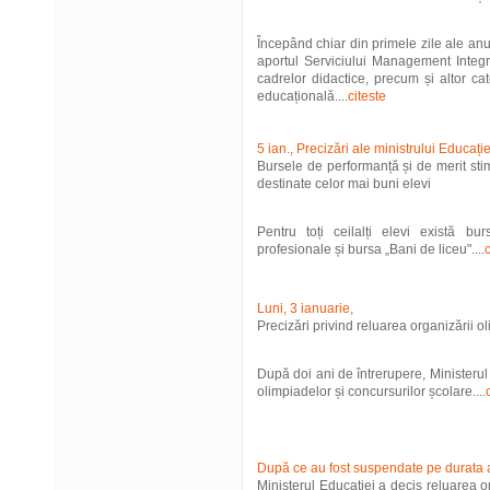
Începând chiar din primele zile ale an
aportul Serviciului Management Integra
cadrelor didactice, precum și altor cat
educațională....
citeste
5 ian., Precizări ale ministrului Educație
Bursele de performanță și de merit sti
destinate celor mai buni elevi
Pentru toți ceilalți elevi există b
profesionale și bursa „Bani de liceu"....
c
Luni, 3 ianuarie,
Precizări privind reluarea organizării o
După doi ani de întrerupere, Ministerul
olimpiadelor și concursurilor școlare....
După ce au fost suspendate pe durata a
Ministerul Educației a decis reluarea o