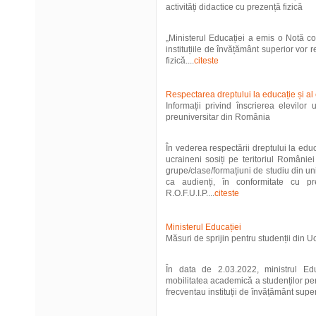
activități didactice cu prezență fizică
„Ministerul Educației a emis o Notă c
instituțiile de învățământ superior vor r
fizică....
citeste
Respectarea dreptului la educație și al 
Informații privind înscrierea elevilor
preuniversitar din România
În vederea respectării dreptului la educa
ucraineni sosiți pe teritoriul României 
grupe/clase/formațiuni de studiu din un
ca audienți, în conformitate cu pr
R.O.F.U.I.P....
citeste
Ministerul Educației
Măsuri de sprijin pentru studenții din U
În data de 2.03.2022, ministrul Ed
mobilitatea academică a studenților pentr
frecventau instituții de învățământ super