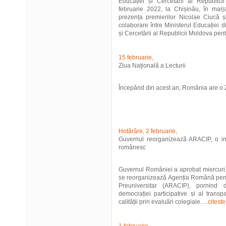
Educației și Cercetării al Republic
februarie 2022, la Chișinău, în mar
prezența premierilor Nicolae Ciucă și
colaborare între Ministerul Educației 
și Cercetării al Republicii Moldova pent
15 februarie,
Ziua Națională a Lecturii
Începând din acest an, România are o Zi 
Hotărâre, 2 februarie,
Guvernul reorganizează ARACIP, o ins
românesc
Guvernul României a aprobat miercuri,
se reorganizează Agenția Română pentr
Preuniversitar (ARACIP), pornind de
democrației participative și al tran
calității prin evaluări colegiale. ...
citeste