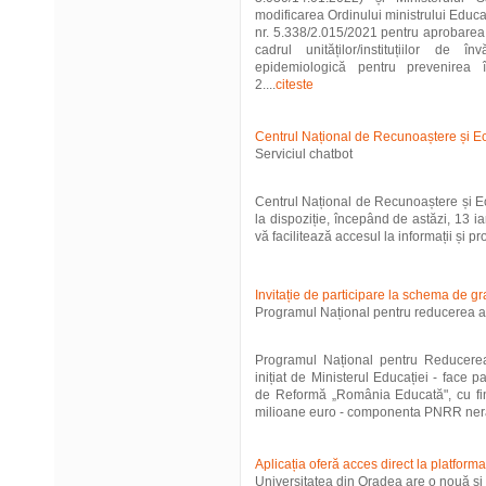
modificarea Ordinului ministrului Educați
nr. 5.338/2.015/2021 pentru aprobarea m
cadrul unităților/instituțiilor de 
epidemiologică pentru prevenirea î
2....
citeste
Centrul Național de Recunoaștere și E
Serviciul chatbot
Centrul Național de Recunoaștere și E
la dispoziție, începând de astăzi, 13 i
vă facilitează accesul la informații și pro
Invitație de participare la schema de gr
Programul Național pentru reducerea 
Programul Național pentru Reducere
inițiat de Ministerul Educației - face p
de Reformă „România Educată", cu fi
milioane euro - componenta PNRR nera
Aplicația oferă acces direct la platfor
Universitatea din Oradea are o nouă și