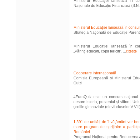
Ministerul Educației lansează în con
Naționale de Educație Financiară (S.N.E.
Ministerul Educației lansează în consul
Strategia Națională de Educație Parentală
Ministerul Educației lansează în co
„Părinți educați, copii fericiți". ...
citeste
Cooperare internațională
Comisia Europeană și Ministerul Educa
Quiz!
#EuroQuiz este un concurs național o
despre istoria, prezentul și viitorul Un
școlile gimnaziale (elevii claselor V-VIII)
1.391 de unități de învățământ vor ben
mare program de sprijinire a particip
României
Programul Național pentru Reducerea 