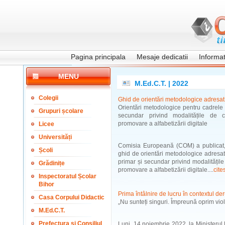
Pagina principala
Mesaje dedicatii
Informati
MENU
M.Ed.C.T. | 2022
Colegii
Ghid de orientări metodologice adresat
Orientări metodologice pentru cadrele 
Grupuri școlare
secundar privind modalitățile de 
promovare a alfabetizării digitale
Licee
Universități
Comisia Europeană (COM) a publicat,
Școli
ghid de orientări metodologice adresat
primar și secundar privind modalitățil
Grădinițe
promovare a alfabetizării digitale....
cite
Inspectoratul Școlar
Bihor
Prima întâlnire de lucru în contextul de
Casa Corpului Didactic
„Nu sunteți singuri. Împreună oprim viol
M.Ed.C.T.
Prefectura și Consiliul
Luni, 14 noiembrie 2022, la Ministerul