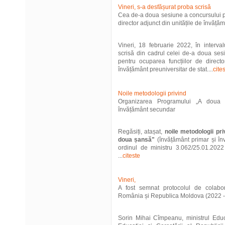
Vineri, s-a desfășurat proba scrisă
Cea de-a doua sesiune a concursului pe
director adjunct din unitățile de învățăm
Vineri, 18 februarie 2022, în interva
scrisă din cadrul celei de-a doua ses
pentru ocuparea funcțiilor de directo
învățământ preuniversitar de stat....
cite
Noile metodologii privind
Organizarea Programului „A doua 
învățământ secundar
Regăsiți, atașat,
noile metodologii pr
doua șansă"
(învățământ primar și în
ordinul de ministru 3.062/25.01.2022 
...
citeste
Vineri,
A fost semnat protocolul de colabor
România și Republica Moldova (2022 -
Sorin Mihai Cîmpeanu, ministrul Educa