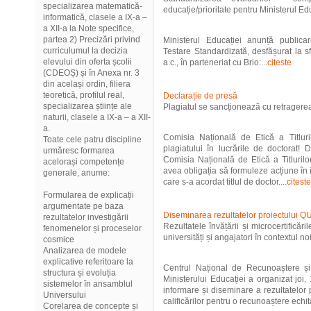
specializarea matematică-
educație/prioritate pentru Ministerul Ed
informatică, clasele a IX-a –
a XII-a la Note specifice,
partea 2) Precizări privind
Ministerul Educației anunță publicar
curriculumul la decizia
Testare Standardizată, desfășurat la sfâ
elevului din oferta școlii
a.c., în parteneriat cu Brio:...
citeste
(CDEOȘ) și în Anexa nr. 3
din același ordin, filiera
teoretică, profilul real,
Declarație de presă
specializarea științe ale
Plagiatul se sancționează cu retragerea 
naturii, clasele a IX-a – a XII-
a.
Comisia Națională de Etică a Titluril
Toate cele patru discipline
plagiatului în lucrările de doctorat!
urmăresc formarea
Comisia Națională de Etică a Titlurilo
acelorași competențe
avea obligația să formuleze acțiune în 
generale, anume:
care s-a acordat titlul de doctor....
citeste
Formularea de explicații
argumentate pe baza
Diseminarea rezultatelor proiectului
rezultatelor investigării
Rezultatele învățării și microcertifică
fenomenelor și proceselor
universități și angajatori în contextul n
cosmice
Analizarea de modele
explicative referitoare la
Centrul Național de Recunoaștere și
structura și evoluția
Ministerului Educației a organizat joi
sistemelor în ansamblul
informare și diseminare a rezultatel
Universului
calificărilor pentru o recunoaștere echita
Corelarea de concepte și