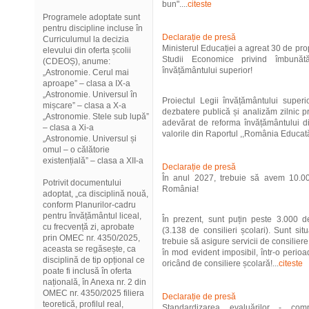
bun"....
citeste
Programele adoptate sunt
pentru discipline incluse în
Declarație de presă
Curriculumul la decizia
Ministerul Educației a agreat 30 de pr
elevului din oferta școlii
Studii Economice privind îmbunătăț
(CDEOȘ), anume:
învățământului superior!
„Astronomie. Cerul mai
aproape” – clasa a IX-a
„Astronomie. Universul în
Proiectul Legii învățământului super
mișcare” – clasa a X-a
dezbatere publică și analizăm zilnic p
„Astronomie. Stele sub lupă”
adevărat de reforma învățământului di
– clasa a Xi-a
valorile din Raportul ,,România Educată"
„Astronomie. Universul și
omul – o călătorie
existențială” – clasa a XII-a
Declarație de presă
În anul 2027, trebuie să avem 10.000
Potrivit documentului
România!
adoptat, „ca disciplină nouă,
conform Planurilor-cadru
pentru învățământul liceal,
În prezent, sunt puțin peste 3.000 d
cu frecvență zi, aprobate
(3.138 de consilieri școlari). Sunt sit
prin OMEC nr. 4350/2025,
trebuie să asigure servicii de consilier
aceasta se regăsește, ca
în mod evident imposibil, într-o perio
disciplină de tip opțional ce
oricând de consiliere școlară!...
citeste
poate fi inclusă în oferta
națională, în Anexa nr. 2 din
OMEC nr. 4350/2025 filiera
Declarație de presă
teoretică, profilul real,
Standardizarea evaluărilor - co