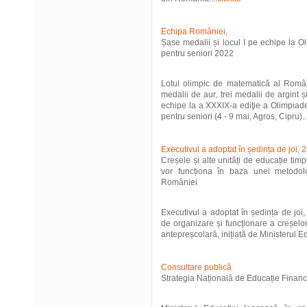
Echipa României,
Șase medalii și locul I pe echipe la 
pentru seniori 2022
Lotul olimpic de matematică al Român
medalii de aur, trei medalii de argint 
echipe la a XXXIX-a ediţie a Olimpia
pentru seniori (4 - 9 mai, Agros, Cipru)..
Executivul a adoptat în ședința de joi, 2
Creșele și alte unități de educație tim
vor funcționa în baza unei metodol
României
Executivul a adoptat în ședința de joi,
de organizare și funcționare a creșelor
antepreșcolară, inițiată de Ministerul Edu
Consultare publică
Strategia Națională de Educație Financia