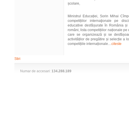
școlare,
Ministrul Educației, Sorin Mihai Cîmp
competițiilor internaţionale pe disc
educative desfășurate în România și î
români, lista competițiilor naționale pe
care se organizează și se desfășoar
activităților de pregătire și selecție a 
competițiile internaționale....
citeste
Stiri
Numar de accesari:
134.288.189