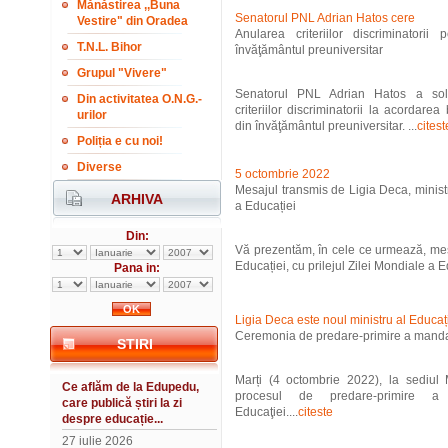
Mănăstirea ,,Buna
Senatorul PNL Adrian Hatos cere
Vestire" din Oradea
Anularea criteriilor discriminatori
T.N.L. Bihor
învăţământul preuniversitar
Grupul "Vivere"
Senatorul PNL Adrian Hatos a solic
Din activitatea O.N.G.-
criteriilor discriminatorii la acordare
urilor
din învăţământul preuniversitar. ...
citest
Poliția e cu noi!
Diverse
5 octombrie 2022
Mesajul transmis de Ligia Deca, ministr
ARHIVA
a Educației
Din:
Vă prezentăm, în cele ce urmează, mes
Educației, cu prilejul Zilei Mondiale a Ed
Pana in:
Ligia Deca este noul ministru al Educaț
Ceremonia de predare-primire a mandat
STIRI
Marți (4 octombrie 2022), la sediul M
Ce aflăm de la Edupedu,
procesul de predare-primire a
care publică știri la zi
Educaţiei....
citeste
despre educație...
27 iulie 2026