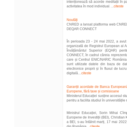
intenționează să acorde meditații în pa
activitatea în mod individual. ...
citeste
Noutăți
CNRED a lansat platforma web CNRED.
DEQAR CONNECT
În perioada 23 - 24 mai 2022, a avut
organizată de Registrul European al Age
Învățământul Superior (EQAR) pentr
CONNECT, în cadrul căreia reprezentan
care și Centrul ENIC/NARIC România, 
sunt utilizate datele din baza de d
electronice proprii și în fluxul de luc
digitală....
citeste
Garanții acordate de Banca Europeană d
Europene, fără taxe și comisioane
Ministerul Educației susține accesul st
pentru a facilita studiul în universitățil
Ministrul Educației, Sorin Mihai Cîm
Europene de Investiții (BEI), Christian
a BEI, s-au întâlnit marți, 17 mai 2022,
din România....
citeste