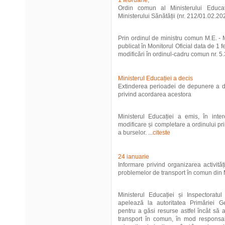
1 februarie,
Ordin comun al Ministerului Educați
Ministerului Sănătății (nr. 212/01.02.20
Prin ordinul de ministru comun M.E. - 
publicat în Monitorul Oficial data de 1 
modificări în ordinul-cadru comun nr. 5
Ministerul Educației a decis
Extinderea perioadei de depunere a do
privind acordarea acestora
Ministerul Educației a emis, în inter
modificare și completare a ordinului pr
a burselor. ...
citeste
24 ianuarie
Informare privind organizarea activități
problemelor de transport în comun din 
Ministerul Educației și Inspectoratul
apelează la autoritatea Primăriei G
pentru a găsi resurse astfel încât să
transport în comun, în mod responsab