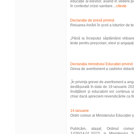
educație al elevilor, având în vedere p
în contextul crizei sanitare....
citeste
Declarație de presă privind
Reluarea livrării în școli a loturilor de 
„Până la începutul săptămânii viitoare
teste pentru preșcolari, elevi și angajați
Declarația ministrului Educației privind
Greva de avertisment a cadrelor didacti
„În privința grevei de avertisment a ang
desfășurată în data de 19 ianuarie 202
învățătorii și educatorii vor continua 
chiar dacă apreciem revendicările ca fiin
14 ianuarie
Ordin comun al Ministerului Educației și
Publicăm, atașat, Ordinul comun
3.030/14.01.2022) și Ministerului S