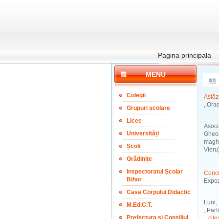
Pagina principala
MENU
Colegii
Astăz
,,Ora
Grupuri școlare
Licee
Asoci
Universități
Gheor
maghi
Școli
Vieru)
Grădinițe
Inspectoratul Școlar
Concu
Bihor
Expoz
Casa Corpului Didactic
Luni,
M.Ed.C.T.
,,Par
Prefectura și Consiliul
...
cite