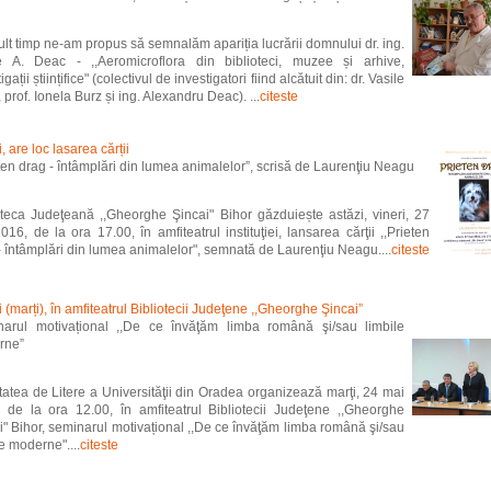
lt timp ne-am propus să semnalăm apariția lucrării domnului dr. ing.
e A. Deac - ,,Aeromicroflora din biblioteci, muzee și arhive,
igații științifice" (colectivul de investigatori fiind alcătuit din: dr. Vasile
prof. Ionela Burz și ing. Alexandru Deac). ...
citeste
, are loc lasarea cărții
eten drag - întâmplări din lumea animalelor”, scrisă de Laurenţiu Neagu
oteca Judeţeană ,,Gheorghe Şincai" Bihor găzduiește astăzi, vineri, 27
016, de la ora 17.00, în amfiteatrul instituţiei, lansarea cărţii ,,Prieten
- întâmplări din lumea animalelor", semnată de Laurenţiu Neagu....
citeste
i (marți), în amfiteatrul Bibliotecii Judeţene ,,Gheorghe Şincai”
arul motivațional ,,De ce învăţăm limba română şi/sau limbile
rne”
tatea de Litere a Universităţii din Oradea organizează marţi, 24 mai
 de la ora 12.00, în amfiteatrul Bibliotecii Judeţene ,,Gheorghe
i" Bihor, seminarul motivațional ,,De ce învăţăm limba română şi/sau
le moderne"....
citeste