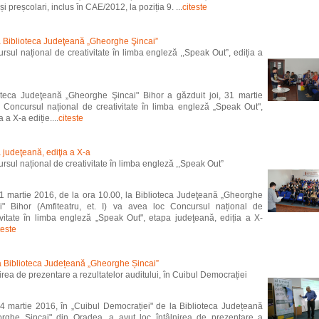
) și preșcolari, inclus în CAE/2012, la poziția 9. ...
citeste
la Biblioteca Judeţeană „Gheorghe Şincai”
rsul național de creativitate în limba engleză ,,Speak Out”, ediția a
oteca Judeţeană „Gheorghe Şincai" Bihor a găzduit joi, 31 martie
 Concursul național de creativitate în limba engleză „Speak Out",
la a X-a ediție....
citeste
 judeţeană, ediţia a X-a
rsul național de creativitate în limba engleză ,,Speak Out”
31 martie 2016, de la ora 10.00, la Biblioteca Judeţeană „Gheorghe
i" Bihor (Amfiteatru, et. I) va avea loc Concursul național de
ivitate în limba engleză „Speak Out", etapa judeţeană, ediția a X-
teste
 la Biblioteca Județeană „Gheorghe Șincai”
nirea de prezentare a rezultatelor auditului, în Cuibul Democrației
24 martie 2016, în „Cuibul Democrației" de la Biblioteca Județeană
rghe Șincai" din Oradea, a avut loc întâlnirea de prezentare a