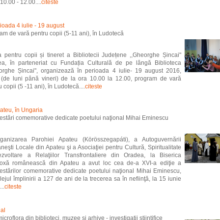
10.00 - 12.00....
citeste
rioada 4 iulie - 19 august
am de vară pentru copii (5-11 ani), în Ludotecă
a pentru copii și tineret a Bibliotecii Județene ,,Gheorghe Șincai"
a, în parteneriat cu Fundația Culturală de pe lângă Biblioteca
orghe Șincai", organizează în perioada 4 iulie- 19 august 2016,
c (de luni până vineri) de la ora 10.00 la 12.00, program de vară
 copii (5 -11 ani), în Ludotecă....
citeste
ateu, în Ungaria
estări comemorative dedicate poetului naţional Mihai Eminescu
ganizarea Parohiei Apateu (Körösszegapáti), a Autoguvernării
eşti Locale din Apateu şi a Asociaţiei pentru Cultură, Spiritualitate
zvoltare a Relaţiilor Transfrontaliere din Oradea, la Biserica
oxă românească din Apateu a avut loc cea de-a XVI-a ediţie a
estărilor comemorative dedicate poetului naţional Mihai Eminescu,
lejul împlinirii a 127 de ani de la trecerea sa în nefiinţă, la 15 iunie
..
citeste
al
croflora din biblioteci, muzee și arhive - investigații științifice