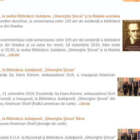
, la sediul Bibliotecii Județene ,,Gheorghe Șincai” și la filialele acesteia
porților deschise, la aniversarea celor 105 ani de existență a bibliotecii
ce din Oradea
evenimentului este aniversarea celor 105 ani de existență a bibliotecii
ce din Oradea și va avea loc vineri, 18 noiembrie 2016, între orele
și 20.00, la sediul Bibliotecii Județene ,,Gheorghe Șincai" și la filialele
ia....
citeste
i, la Biblioteca Judeţeană ,,Gheorghe Şincai”
lența Sa Hans Klemm, ambasadorul SUA, a inaugurat American
i, 21 octombrie 2016, Excelența Sa Hans Klemm, ambasadorul SUA
curești, a inaugurat, la Biblioteca Judeţeană ,,Gheorghe Şincai" din
a, American Shelf (Raftul american de carte)....
citeste
i, la Biblioteca Judeţeană ,,Gheorghe Şincai” Bihor
urare American Shelf (donaţie de carte)
ada S.U.A. la Bucureşti şi Biblioteca Judeţeană ,,Gheorghe Şincai"