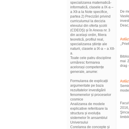
specializarea matematică-
informatică, clasele a IX-a –
De mu
a XII-a la Note specifice,
Vasil
partea 2) Precizări privind
invest
curriculumul la decizia
Deac, 
elevului din oferta școlii
(CDEOȘ) și în Anexa nr. 3
din același ordin, filiera
Astăzi
teoretică, profilul real,
,,Pri
specializarea științe ale
naturii, clasele a IX-a – a XII-
a.
Bibli
Toate cele patru discipline
mai 2
urmăresc formarea
drag 
acelorași competențe
generale, anume:
Formularea de explicații
Astăz
argumentate pe baza
Semin
rezultatelor investigării
mode
fenomenelor și proceselor
cosmice
Facul
Analizarea de modele
2016,
explicative referitoare la
Şinca
structura și evoluția
limbi
sistemelor în ansamblul
Universului
Corelarea de concepte și