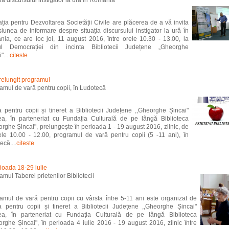
ția discursului instigator la ură în România
ția pentru Dezvoltarea Societății Civile are plăcerea de a vă invita
siunea de informare despre situația discursului instigator la ură în
ia, ce are loc joi, 11 august 2016, între orele 10.30 - 13.00, la
ul Democrației din incinta Bibliotecii Județene „Gheorghe
"....
citeste
relungit programul
amul de vară pentru copii, în Ludotecă
a pentru copii și tineret a Bibliotecii Județene ,,Gheorghe Șincai"
a, în parteneriat cu Fundația Culturală de pe lângă Biblioteca
orghe Șincai", prelungește în perioada 1 - 19 august 2016, zilnic, de
ele 10.00 - 12.00, programul de vară pentru copii (5 -11 ani), în
ecă....
citeste
rioada 18-29 iulie
amul Taberei prietenilor Bibliotecii
amul de vară pentru copii cu vârsta între 5-11 ani este organizat de
a pentru copii și tineret a Bibliotecii Județene ,,Gheorghe Șincai"
ea, în parteneriat cu Fundația Culturală de pe lângă Biblioteca
orghe Șincai", în perioada 4 iulie 2016 - 19 august 2016, zilnic între