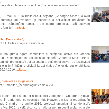
,
rința de închidere a proiectului „Să cultivăm valorile familiei”
i, 13 mai 2016, la Biblioteca Județeană „Gheorghe Șincai", a avut
onferința de evaluare și încheiere a activităților prevăzute în
nia „Săptămâna Familiei", din cadrul proiectului „Să cultivăm
e familiei". ...
citeste
uibul Democrației”,
tul Al treilea spațiu al democrației
u inaugurata agoră comunitară a cetățeniei active din Oradea
ului Democrației", la Biblioteca Județeană „Gheorghe Șincai" Bihor,
arii din proiectul „Al treilea spațiu al cetățeniei active", au fost invitați
u o ultimă întâlnire oficială la activitatea Atelier de sustenabilitate,
 26.04.2016....
citeste
i, premierea câștigătorilor
ctul umanitar ,,Încondeiașul”, ediția a V-a
a pentru copii și tineret a Bibliotecii Județeane ,,Gheorghe Șincai"
a, în parteneriat cu Asociația Kids Heaven din Iași, a organizat, în
ada 9 martie - 1 aprilie 2016, proiectul umanitar ,,Încondeiașul",
a a V-a 2016, revistă și concurs național pentru copiii școlari (clasele