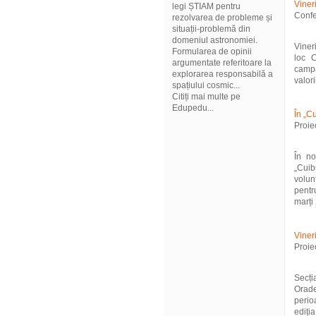
Vineri
legi ȘTIAM pentru
Confe
rezolvarea de probleme și
situații-problemă din
domeniul astronomiei.
Viner
Formularea de opinii
loc C
argumentate referitoare la
campa
explorarea responsabilă a
valoril
spațiului cosmic...
Citiți mai multe pe
Edupedu...
În „C
Proiec
În no
„Cuib
volunt
pentr
marți
Viner
Proie
Secți
Orade
perio
ediți