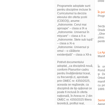
orele 
Programele adoptate sunt
pentru discipline incluse în
În pe
Curriculumul la decizia
Progr
elevului din oferta școlii
(CDEOȘ), anume:
„Astronomie. Cerul mai
Secți
aproape” – clasa a IX-a
Orade
„Astronomie. Universul în
,,Ghe
mișcare” – clasa a X-a
zilni
„Astronomie. Stele sub lupă”
pentru
– clasa a Xi-a
„Astronomie. Universul și
omul – o călătorie
La Ap
existențială” – clasa a XII-a
Manif
Potrivit documentului
adoptat, „ca disciplină nouă,
În or
conform Planurilor-cadru
Român
pentru învățământul liceal,
şi De
cu frecvență zi, aprobate
Ortod
prin OMEC nr. 4350/2025,
manif
aceasta se regăsește, ca
cu pri
disciplină de tip opțional ce
1889..
poate fi inclusă în oferta
națională, în Anexa nr. 2 din
OMEC nr. 4350/2025 filiera
Semn
teoretică, profilul real,
Aeromi