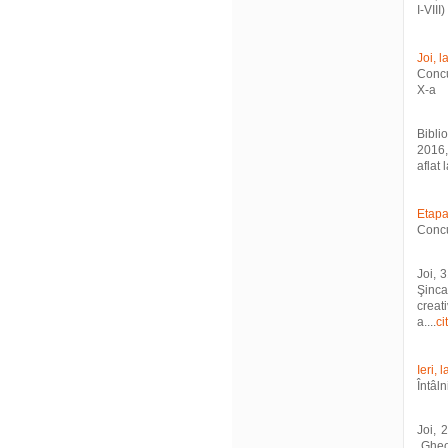
I-VIII
Joi, 
Concu
X-a
Bibli
2016,
aflat 
Etapa
Concu
Joi, 
Şinca
creat
a....
ci
Ieri,
Întâl
Joi, 
„Gheo