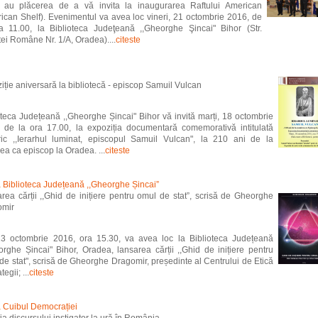
 au plăcerea de a vă invita la inaugurarea Raftului American
ican Shelf). Evenimentul va avea loc vineri, 21 octombrie 2016, de
a 11.00, la Biblioteca Judeţeană ,,Gheorghe Şincai" Bihor (Str.
ei Române Nr. 1/A, Oradea)....
citeste
iție aniversară la bibliotecă - episcop Samuil Vulcan
oteca Județeană ,,Gheorghe Șincai" Bihor vă invită marți, 18 octombrie
 de la ora 17.00, la expoziția documentară comemorativă intitulată
ic ,,Ierarhul luminat, episcopul Samuil Vulcan", la 210 ani de la
ea ca episcop la Oradea. ...
citeste
la Biblioteca Județeană ,,Gheorghe Șincai”
rea cărții ,,Ghid de inițiere pentru omul de stat”, scrisă de Gheorghe
omir
13 octombrie 2016, ora 15.30, va avea loc la Biblioteca Județeană
orghe Șincai" Bihor, Oradea, lansarea cărții ,,Ghid de inițiere pentru
de stat", scrisă de Gheorghe Dragomir, președinte al Centrului de Etică
tegii; ...
citeste
la Cuibul Democrației