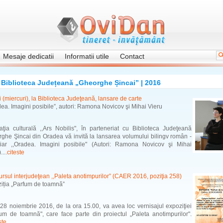
Mesaje dedicatii
Informatii utile
Contact
Biblioteca Județeană „Gheorghe Șincai” | 2016
i (miercuri), la Biblioteca Judeţeană, lansare de carte
dea. Imagini posibile”, autori: Ramona Novicov şi Mihai Vieru
aţia culturală ,,Ars Nobilis", în parteneriat cu Biblioteca Judeţeană
ghe Şincai din Oradea vă invită la lansarea volumului bilingv român -
ar ,,Oradea. Imagini posibile" (Autori: Ramona Novicov şi Mihai
....
citeste
rsul interjudeţean ,,Paleta anotimpurilor” (CAER 2016, poziţia 258)
iția „Parfum de toamnǎ”
 28 noiembrie 2016, de la ora 15.00, va avea loc vernisajul expoziţiei
fum de toamnă", care face parte din proiectul „Paleta anotimpurilor".
ste