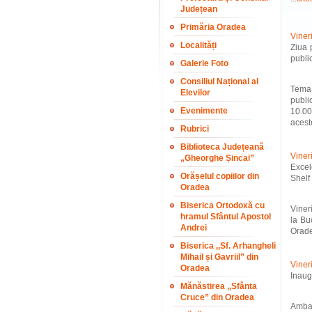
Județean
Primăria Oradea
Vineri
Localități
Ziua 
publi
Galerie Foto
Consiliul Național al
Tema 
Elevilor
publi
Evenimente
10.00 
aceste
Rubrici
Biblioteca Județeană
Viner
„Gheorghe Șincai”
Exce
Orășelul copiilor din
Shelf
Oradea
Biserica Ortodoxă cu
Viner
hramul Sfântul Apostol
la Bu
Andrei
Orade
Biserica ,,Sf. Arhangheli
Mihail și Gavriil” din
Viner
Oradea
Inaug
Mănăstirea ,,Sfânta
Cruce” din Oradea
Ambas