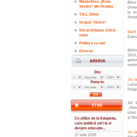
Mănăstirea ,,Buna
Bihor
Vestire" din Oradea
(Amer
la or
T.N.L. Bihor
Armat
Grupul "Vivere"
Din activitatea O.N.G.-
Marți
urilor
Expoz
Poliția e cu noi!
Bibli
Diverse
2016,
gener
ARHIVA
numir
Din:
Joi, 
Pana in:
Lansa
Drag
Joi, 
STIRI
,,Ghe
omul 
și Stra
Ce aflăm de la Edupedu,
care publică știri la zi
despre educație...
Joi, 
27 iulie 2026