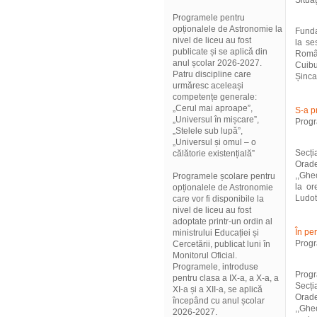
Situa
Programele pentru
opționalele de Astronomie la
Funda
nivel de liceu au fost
la se
publicate și se aplică din
Român
anul școlar 2026-2027.
Cuib
Patru discipline care
Șincai
urmăresc aceleași
competențe generale:
„Cerul mai aproape”,
S-a p
„Universul în mișcare”,
Progr
„Stelele sub lupă”,
„Universul și omul – o
Secți
călătorie existențială”
Orade
,,Ghe
Programele școlare pentru
la or
opționalele de Astronomie
Ludot
care vor fi disponibile la
nivel de liceu au fost
adoptate printr-un ordin al
În pe
ministrului Educației și
Progr
Cercetării, publicat luni în
Monitorul Oficial.
Programele, introduse
Progr
pentru clasa a IX-a, a X-a, a
Secți
XI-a și a XII-a, se aplică
Orad
începând cu anul școlar
,,Ghe
2026-2027.