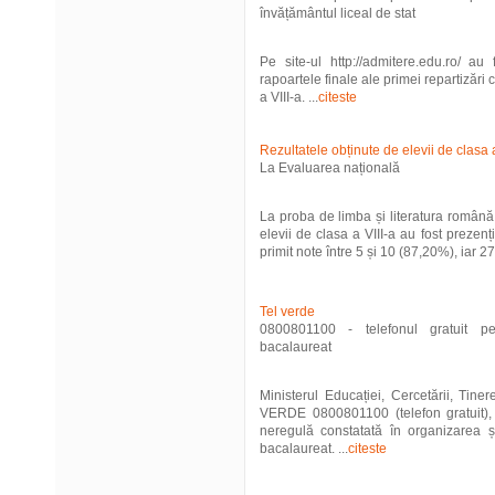
învățământul liceal de stat
Pe site-ul http://admitere.edu.ro/ au
rapoartele finale ale primei repartizări
a VIII-a. ...
citeste
Rezultatele obținute de elevii de clasa a
La Evaluarea națională
La proba de limba și literatura română
elevii de clasa a VIII-a au fost prezen
primit note între 5 și 10 (87,20%), iar 27
Tel verde
0800801100 - telefonul gratuit pe
bacalaureat
Ministerul Educației, Cercetării, Tiner
VERDE 0800801100 (telefon gratuit), 
neregulă constatată în organizarea 
bacalaureat. ...
citeste