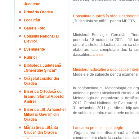
Județean
Primăria Oradea
Consultare publică în rândul cadrelor 
Localități
„Tu faci lista scurtă!”... pentru MECTS
Galerie Foto
Ministerul Educației, Cercetării, Tin
Consiliul Național al
perioada 18 noiembrie 2011 - 15 ian
Elevilor
rândul cadrelor didactice, ce are ca ob
Evenimente
elaborare sau completare duc la su
dascălilor....
citeste
Rubrici
Biblioteca Județeană
Ministerul Educației a publicat pe Inter
„Gheorghe Șincai”
Modelele de subiecte pentru examenele
Orășelul copiilor din
Oradea
În conformitate cu Metodologia de org
Biserica Ortodoxă cu
naționale pentru absolvenții clasei a V
hramul Sfântul Apostol
Metodologia de organizare și desfășu
Andrei
2012, Centrul Național de Evaluare și
31 octombrie 2011, pe site-ul http://
Biserica ,,Sf. Arhangheli
de subiecte pentru examenele naționale
Mihail și Gavriil” din
Oradea
Mănăstirea ,,Sfânta
Lansarea proiectului strategic
Cruce” din Oradea
„Organizarea interdisciplinară a ofer
competențelor cheie la școlarii din clase