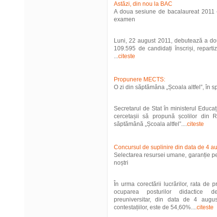
Astăzi, din nou la BAC
A doua sesiune de bacalaureat 2011 –
examen
Luni, 22 august 2011, debutează a do
109.595 de candidați înscriși, repart
...
citeste
Propunere MECTS:
O zi din săptămâna „Școala altfel”, în sp
Secretarul de Stat în ministerul Educa
cercetașii să propună școlilor din 
săptămână „Școala altfel”....
citeste
Concursul de suplinire din data de 4 a
Selectarea resursei umane, garanție pen
noștri
În urma corectării lucrărilor, rata de 
ocuparea posturilor didactice d
preuniversitar, din data de 4 augus
contestațiilor, este de 54,60%....
citeste