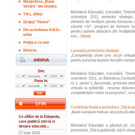
Mănăstirea ,,Buna
Vestire" din Oradea
Ministerul Educației, Cercetării, Tineret
T.N.L. Bihor
octombrie 2011, proiectul strategic 
ofertelor de învățare pentru formarea 
Grupul "Vivere"
clasele I-IV”- program de formare co
Din activitatea O.N.G.-
pentru cadrele didactice din învățămâ
urilor
luni....
citeste
Poliția e cu noi!
Diverse
Lansarea proiectului strategic
„Competențe cheie prin jocuri virtual
ARHIVA
pentru punerea bazelor formării compete
Din:
Ministerul Educației, Cercetării, Tiner
octombrie 2011, la Biblioteca Centrală
Pana in:
nr. 1, sector 1, București), proiectul st
virtuale la grădiniță - resurse didact
competențelor cheie la preșcolari”, cu o
STIRI
Conferința finală a proiectului „Toți la gră
„Banii europeni trebuie să producă efect
Ce aflăm de la Edupedu,
care publică știri la zi
Ministerul Educației a găzduit joi, 1
despre educație...
proiectului „Toți la grădiniță, toți în clasa 
27 iulie 2026