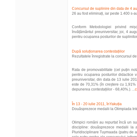
Concursul de suplinire din data de 4 a
26 au fost eliminați, iar peste 1.400 s-a
Conform Metodologiei privind mișc
învățământul preuniversitar, joi, 4 au
pentru ocuparea posturilor de suplinitori
După soluționarea contestațiilor
Rezultatele înregistrate la concursul de 
Rata de promovabilitate (cel puțin not
pentru ocuparea posturilor didactice 
preuniversitar, din data de 13 iulie 201
este de 70,31% (în creștere cu 1,91% f
depunerea contestațiilor - 68,40%.). ...
c
În 13 - 20 iulie 2011, înYakuția
Douăsprezece medalii la Olimpiada Int
Olimpici români au repurtat încă un su
discipline: douăsprezece medalii la a
Pluridisciplinare Tuymaada (patru de au