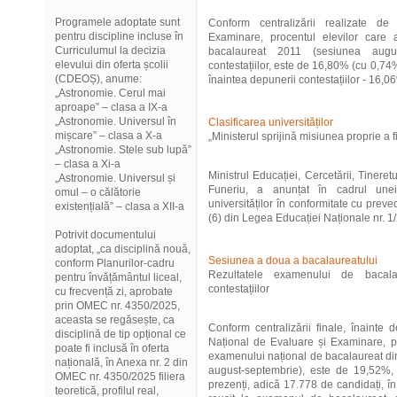
Programele adoptate sunt
Conform centralizării realizate d
pentru discipline incluse în
Examinare, procentul elevilor care
Curriculumul la decizia
bacalaureat 2011 (sesiunea augus
elevului din oferta școlii
contestațiilor, este de 16,80% (cu 0,74
(CDEOȘ), anume:
înaintea depunerii contestațiilor - 16,06%
„Astronomie. Cerul mai
aproape” – clasa a IX-a
„Astronomie. Universul în
Clasificarea universităților
mișcare” – clasa a X-a
„Ministerul sprijină misiunea proprie a fi
„Astronomie. Stele sub lupă”
– clasa a Xi-a
Ministrul Educației, Cercetării, Tinere
„Astronomie. Universul și
Funeriu, a anunțat în cadrul unei
omul – o călătorie
universităților în conformitate cu prevede
existențială” – clasa a XII-a
(6) din Legea Educației Naționale nr. 1/
Potrivit documentului
adoptat, „ca disciplină nouă,
Sesiunea a doua a bacalaureatului
conform Planurilor-cadru
Rezultatele examenului de bacalau
pentru învățământul liceal,
contestațiilor
cu frecvență zi, aprobate
prin OMEC nr. 4350/2025,
aceasta se regăsește, ca
Conform centralizării finale, înainte d
disciplină de tip opțional ce
Național de Evaluare și Examinare, pr
poate fi inclusă în oferta
examenului național de bacalaureat di
națională, în Anexa nr. 2 din
august-septembrie), este de 19,52%, 
OMEC nr. 4350/2025 filiera
prezenți, adică 17.778 de candidați, în
teoretică, profilul real,