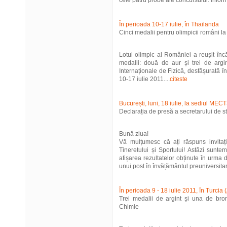
cele patru probe ale concursului: informa
În perioada 10-17 iulie, în Thailanda
Cinci medalii pentru olimpicii români la 
Lotul olimpic al României a reușit înc
medalii: două de aur și trei de argi
Internaționale de Fizică, desfășurată 
10-17 iulie 2011....
citeste
București, luni, 18 iulie, la sediul MEC
Declarația de presă a secretarului de 
Bună ziua!
Vă mulțumesc că ați răspuns invitație
Tineretului și Sportului! Astăzi sunt
afișarea rezultatelor obținute în urma
unui post în învățământul preuniversitar. 
În perioada 9 - 18 iulie 2011, în Turcia
Trei medalii de argint și una de bro
Chimie