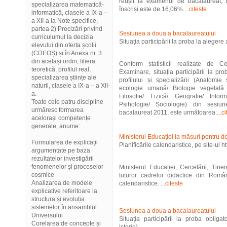
reușit la examenul de bacalaureat, 
specializarea matematică-
înscriși este de 16,06%....
citeste
informatică, clasele a IX-a –
a XII-a la Note specifice,
partea 2) Precizări privind
Sesiunea a doua a bacalaureatului
curriculumul la decizia
Situația participării la proba la alegere a
elevului din oferta școlii
(CDEOȘ) și în Anexa nr. 3
din același ordin, filiera
Conform statisticii realizate de C
teoretică, profilul real,
Examinare, situația participării la pr
specializarea științe ale
profilului și specializării (Anatomie
naturii, clasele a IX-a – a XII-
ecologie umană/ Biologie vegetală
a.
Filosofie/ Fizică/ Geografie/ Info
Toate cele patru discipline
Psihologie/ Sociologie) din ses
urmăresc formarea
bacalaureat 2011, este următoarea:...
ci
acelorași competențe
generale, anume:
Ministerul Educației ia măsuri pentru d
Formularea de explicații
Planificările calendaristice, pe site-ul h
argumentate pe baza
rezultatelor investigării
fenomenelor și proceselor
Ministerul Educației, Cercetării, Tine
cosmice
tuturor cadrelor didactice din Român
Analizarea de modele
calendaristice. ...
citeste
explicative referitoare la
structura și evoluția
sistemelor în ansamblul
Sesiunea a doua a bacalaureatului
Universului
Situația participării la proba obliga
Corelarea de concepte și