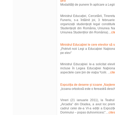
țară
Modalități de punere în aplicare a Legi
Ministrul Educației, Cercetării, Tinere
Funeriu, s-a întâlnit joi, 3 februari
organizații studențești legal constitui
Studențești din România, Uniunea Naț
Uniunea Studenților din România)....
cit
Ministrul Educaþiei le cere elevilor sã s
„Potrivit noii Legi a Educaþiei Naþion
pe elev”
Ministrul Educaþiei le-a solicitat elev
incluse în Legea Educaþiei Naþiona
aspectele care þin de viaþa ºcolii. ...
cit
Expoziția de desene și icoane „Naște
„Icoana ortodoxă este o fereastră deschi
Vineri (21 ianuarie 2011), la Teatru
„Arcadia” din Oradea, a avut loc premi
cadrul celei de-a VI-a ediții a Expozi
Domnului – popas duhovnicesc”....
cites