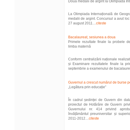
Două medalii de argint la Olimpiada In
La Olimpiada Internațională de Geogra
medalii de argint. Concursul a avut loc
27 august 2011....
citeste
Bacalaureat, sesiunea a doua
Primele rezultate finale la probele 
limba maternă
Conform centralizării naționale realiz
și Examinare rezultatele finale la pr
septembrie a examenului de bacalaureat
Guvernul a crescut numărul de burse pe
„Legătura prin educație”
În cadrul ședinței de Guvern din da
proiectul de Hotărâre de Guvern priv
Guvernului nr. 414 privind aproba
învățământul preuniversitar și superio
2011-2012....
citeste