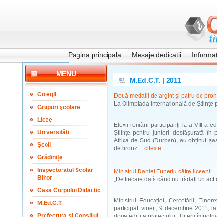
Pagina principala
Mesaje dedicatii
Informati
MENU
M.Ed.C.T. | 2011
Colegii
Două medalii de argint și patru de bron
La Olimpiada Internațională de Științe p
Grupuri școlare
Licee
Elevii români participanți la a VIII-a e
Universități
Științe pentru juniori, desfășurată î
Africa de Sud (Durban), au obținut șas
Școli
de bronz. ...
citeste
Grădinițe
Inspectoratul Școlar
Ministrul Daniel Funeriu către liceeni:
Bihor
„De fiecare dată când nu trădați un act d
Casa Corpului Didactic
Ministrul Educației, Cercetării, Tiner
M.Ed.C.T.
participat, vineri, 9 decembrie 2011, 
Prefectura și Consiliul
doua ediții a proiectului „Tinerii împotriv