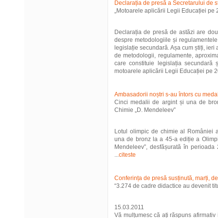
Declarația de presă a Secretarului de
„Motoarele aplicării Legii Educației pe
Declarația de presă de astăzi are dou
despre metodologiile și regulamentele 
legislație secundară. Așa cum știți, ier
de metodologii, regulamente, aproxima
care constituie legislația secundară
motoarele aplicării Legii Educației pe 20
Ambasadorii noștri s-au întors cu meda
Cinci medalii de argint și una de bro
Chimie „D. Mendeleev”
Lotul olimpic de chimie al României a 
una de bronz la a 45-a ediție a Olimp
Mendeleev”, desfășurată în perioada 
...
citeste
Conferința de presă susținută, marți, d
“3.274 de cadre didactice au devenit titu
15.03.2011
Vă mulțumesc că ați răspuns afirmativ i