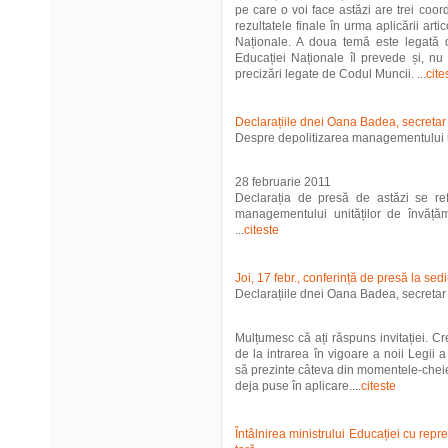
pe care o voi face astăzi are trei co
rezultatele finale în urma aplicării ar
Naționale. A doua temă este legată 
Educației Naționale îl prevede și, nu
precizări legate de Codul Muncii. ...
cite
Declarațiile dnei Oana Badea, secretar 
Despre depolitizarea managementului u
28 februarie 2011
Declarația de presă de astăzi se refe
managementului unităților de învățăm
...
citeste
Joi, 17 febr., conferință de presă la s
Declarațiile dnei Oana Badea, secretar 
Mulțumesc că ați răspuns invitației. C
de la intrarea în vigoare a noii Legii 
să prezinte câteva din momentele-cheie 
deja puse în aplicare....
citeste
Întâlnirea ministrului Educației cu repre