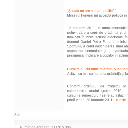
„Școala nu are culoare politică”
Ministrul Funeriu nu acceptă politica în 
12 ianuarie 2011. În urma informații
potrivit cărora copii de grădiniță și di
implicați în niște acțiuni electorale 
domnul Daniel Petru Funeriu, ministrul
Sportului, a cerut deschiderea unei an
aspectelor semnalate și a eventualul
presupusa implicare a copiilor în acțiuni 
Elevii reiau cursurile miercuri, 5 ianuar
Astăzi, cu mic cu mare, la grădiniță și l
Conform ordinului de ministru nr.
calendarului anului școlar 2010 - 2
cursurile semestrului I se reiau astăzi (
până vineri, 28 ianuarie 2011....
citeste
Stiri
Numar de accesari:
133.915.985