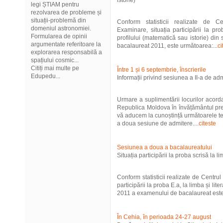
istorie)
legi ȘTIAM pentru
rezolvarea de probleme și
situații-problemă din
Conform statisticii realizate de C
domeniul astronomiei.
Examinare, situația participării la pr
Formularea de opinii
profilului (matematică sau istorie) d
argumentate referitoare la
bacalaureat 2011, este următoarea:...
ci
explorarea responsabilă a
spațiului cosmic...
Citiți mai multe pe
Între 1 și 6 septembrie, înscrierile
Edupedu...
Informații privind sesiunea a II-a de 
Urmare a suplimentării locurilor acord
Republica Moldova în învățământul preu
vă aducem la cunoștință următoarele te
a doua sesiune de admitere....
citeste
Sesiunea a doua a bacalaureatului
Situația participării la proba scrisă la l
Conform statisticii realizate de Centru
participării la proba E.a, la limba și li
2011 a examenului de bacalaureat este
În Cehia, în perioada 24-27 august