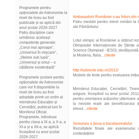
Programele pentru
opționalele de Astronomie la
Ambasadorii României s-au întors din 
nivel de liceu au fost
Patru medalii pentru elevii români la 
publicate și se aplică din
ale Pământului
anul școlar 2026-2027.
Patru discipline care
urmăresc aceleași
Lotul olimpic al României a obținut rez
competențe generale:
Olimpiadei Internaționale de Științe a
„Cerul mai aproape”,
Science Olympiad - IESO), desfășurată
„Universul în mișcare”,
la Modena, Italia....
citeste
„Stelele sub lupă”,
„Universul și omul – o
călătorie existențială”
http://subiecte.edu.ro/2012/
Modele de teste pentru evaluarea inițial
Programele școlare pentru
opționalele de Astronomie
care vor fi disponibile la
Ministerul Educației, Cercetării, Tine
nivel de liceu au fost
asigure, începând cu anul școlar 201
adoptate printr-un ordin al
pentru orientarea acțiunilor ulterioare 
ministrului Educației și
la nevoile reale ale beneficiarului d
Cercetării, publicat luni în
elevul....
citeste
Monitorul Oficial.
Programele, introduse
pentru clasa a IX-a, a X-a, a
Sesiunea a doua a bacalaureatului
XI-a și a XII-a, se aplică
Rezultatele finale ale examenului 
începând cu anul școlar
contestațiilor
2026-2027.