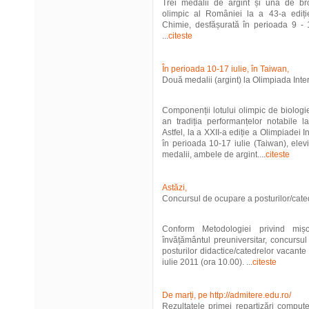
Trei medalii de argint și una de bro
olimpic al României la a 43-a ediți
Chimie, desfășurată în perioada 9 - 1
...
citeste
În perioada 10-17 iulie, în Taiwan,
Două medalii (argint) la Olimpiada Inte
Componenții lotului olimpic de biologi
an tradiția performanțelor notabile la
Astfel, la a XXII-a ediție a Olimpiadei 
în perioada 10-17 iulie (Taiwan), elev
medalii, ambele de argint....
citeste
Astăzi,
Concursul de ocupare a posturilor/cate
Conform Metodologiei privind mișc
învățământul preuniversitar, concursu
posturilor didactice/catedrelor vacante
iulie 2011 (ora 10.00). ...
citeste
De marți, pe http://admitere.edu.ro/
Rezultatele primei repartizări compute